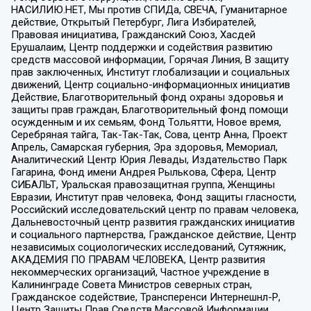
НАСИЛИЮ.НЕТ, Мы против СПИДа, СВЕЧА, Гуманитарное
действие, Открытый Петербург, Лига Избирателей,
Правовая инициатива, Гражданский Союз, Хасдей
Ерушалаим, Центр поддержки и содействия развитию
средств массовой информации, Горячая Линия, В защиту
прав заключенных, Институт глобализации и социальных
движений, Центр социально-информационных инициатив
Действие, Благотворительный фонд охраны здоровья и
защиты прав граждан, Благотворительный фонд помощи
осужденным и их семьям, Фонд Тольятти, Новое время,
Серебряная тайга, Так-Так-Так, Сова, центр Анна, Проект
Апрель, Самарская губерния, Эра здоровья, Мемориал,
Аналитический Центр Юрия Левады, Издательство Парк
Гагарина, Фонд имени Андрея Рылькова, Сфера, Центр
СИБАЛЬТ, Уральская правозащитная группа, Женщины
Евразии, Институт прав человека, Фонд защиты гласности,
Российский исследовательский центр по правам человека,
Дальневосточный центр развития гражданских инициатив
и социального партнерства, Гражданское действие, Центр
независимых социологических исследований, Сутяжник,
АКАДЕМИЯ ПО ПРАВАМ ЧЕЛОВЕКА, Центр развития
некоммерческих организаций, Частное учреждение в
Калининграде Совета Министров северных стран,
Гражданское содействие, Трансперенси Интернешнл-Р,
Центр Защиты Прав Средств Массовой Информации,