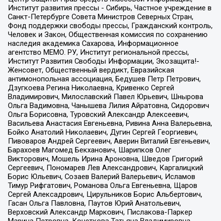
Институт развития прессы - Сибирь, Частное учреждение в
Санкт-Петербурге Совета Министров Северных Стран,
Фонд поддержки свободы прессы, Гражданский контроль,
Человек и Закон, Общественная комиссия по сохранению
наследия академика Сахарова, Информационное
агентство МЕМО. РУ, Институт региональной прессы,
Институт Развития Свободы Информации, Экозащита!-
Женсовет, Общественный вердикт, Евразийская
антимонопольная ассоциация, Бедушев Петр Петрович,
Дзугкоева Регина Николаевна, Кривенко Сергей
Владимирович, Милославский Павел Юрьевич, Шнырова
Ольга Вадимовна, Чанышева Лилия Айратовна, Сидорович
Ольга Борисовна, Туровский Александр Алексеевич,
Васильева Анастасия Евгеньевна, Ривина Анна Валерьевна,
Бойко Анатолий Николаевич, Дугин Сергей Георгиевич,
Пивоваров Андрей Сергеевич, Аверин Виталий Евгеньевич,
Барахоев Магомед Бекханович, Шарипков Олег
Викторович, Мошель Ирина Ароновна, Шведов Григорий
Сергеевич, Пономарев Лев Александрович, Каргалицкий
Борис Юльевич, Созаев Валерий Валерьевич, Исламов
Тимур Рифгатович, Романова Ольга Евгеньевна, Щаров
Сергей Алексадрович, Цирульников Борис Альбертович,
Гасан Ольга Павловна, Паутов Юрий Анатольевич,
Верховский Александр Маркович, Пислакова-Паркер