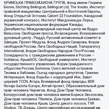
КРИМСЬКА ПРАВОЗАХИСНА ГРУПА, Фонд имени Генриха
Бёлля, Stichting Bellingcat, Bellingcat Ltd, The Insider, Институт
правовой инициативы Центральной и Восточной Европы,
Фонд Открытой Эстонии, Calvert 22 Foundation, Канадский
украинский конгресс, Институт Макдональда-Лорье,
Украинская национальная федерация Канады,
Декабристы, Международный научный центр им Вудро
Вильсона, Свободная пресса, Возрождение, Всеукраинский
духовный центр , Риддл, Русский антивоенный комитет в
Швеции, Проект Медуза, Фонд Андрея Сахарова, Форум
свободной России, Лига Свободных Наций, Transparеncy
International, Форум Свободных Народов ПостРоссии,
Солидарность с гражданским движением в России –
Solidarus, КрымSOS, Свободный университет, Институт
государственного управления, Форум гражданского
общества Россия, Беллона, Союз жителей островов
Тисима и Хабомаи, Съезд народных депутатов, Гринпис
Интернешнл, Фонд борьбы с коррупцией Инк, Завет
церквей TCCN, Агора, Всемирный фонд природы, BDR
Novaja Gazeta-Europe, Алтай проект, Образовательный дом
прав человека Чернигов, Фонд Дом Прав Человека,
Белорусский дом прав человека имени Бориса Звозскова,
Дом прав человека Тбилиси, Дом прав человека Ереван,
Дом прав человека Крым, Центр дикого лосося, TVR
Studios, ТВ Дождь, Центр европейских исследований им