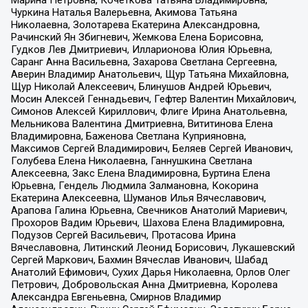
Марина Петровна, Кочеткова Татьяна Владимировна,
Чуркина Наталья Валерьевна, Акимова Татьяна
Николаевна, Золотарева Екатерина Александровна,
Рачинский Ян Збигневич, Жемкова Елена Борисовна,
Гудков Лев Дмитриевич, Илларионова Юлия Юрьевна,
Саранг Анна Васильевна, Захарова Светлана Сергеевна,
Аверин Владимир Анатольевич, Щур Татьяна Михайловна,
Щур Николай Алексеевич, Блинушов Андрей Юрьевич,
Мосин Алексей Геннадьевич, Гефтер Валентин Михайлович,
Симонов Алексей Кириллович, Флиге Ирина Анатольевна,
Мельникова Валентина Дмитриевна, Вититинова Елена
Владимировна, Баженова Светлана Куприяновна,
Максимов Сергей Владимирович, Беляев Сергей Иванович,
Голубева Елена Николаевна, Ганнушкина Светлана
Алексеевна, Закс Елена Владимировна, Буртина Елена
Юрьевна, Гендель Людмила Залмановна, Кокорина
Екатерина Алексеевна, Шуманов Илья Вячеславович,
Арапова Галина Юрьевна, Свечников Анатолий Мариевич,
Прохоров Вадим Юрьевич, Шахова Елена Владимировна,
Подузов Сергей Васильевич, Протасова Ирина
Вячеславовна, Литинский Леонид Борисович, Лукашевский
Сергей Маркович, Бахмин Вячеслав Иванович, Шабад
Анатолий Ефимович, Сухих Дарья Николаевна, Орлов Олег
Петрович, Добровольская Анна Дмитриевна, Королева
Александра Евгеньевна, Смирнов Владимир