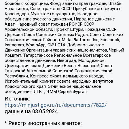
борьбы с коррупцией, Фонд защиты прав граждан, Штабы
Навального, Совет граждан СССР Прикубанского округа г.
Краснодара, Мужское государство, Народное
объединение русского движения, Народное движение
Адат, Народный совет граждан РСФСР СССР
Архангельской области, Проект Штурм, Граждане СССР,
Держава Союз Советских Светлых Родов, Совет Советских
Социалистических Районов, Meta Platforms Inc, Facebook,
Instagram, WhatsApp, СИЧ-С14, Добровольческое
Движение Организации украинских националистов, Черный
Комитет, Татарстанское Региональное Всетатарское
общественное движение, Невоград, Молодежное
Демократическое Движение Весна, Верховный Совет
Татарской Автономной Советской Социалистической
Республики, Конгресс ойрат-калмыцкого народа,
Исполнительный комитет совета народных депутатов
Красноярского края, Этническое национальное
объединение, ЛГБТ, Я.МЫ Сергей Фургал
Источник:
https://minjust.gov.ru/ru/documents/7822/
данные на
03.05.2024
* Реестр иностранных агентов: