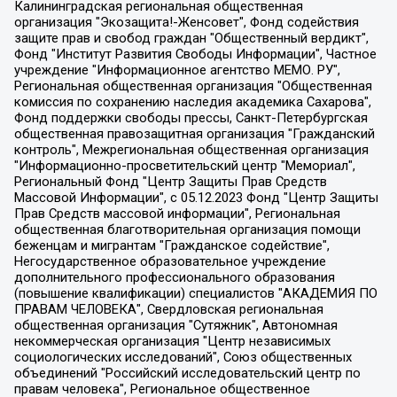
Калининградская региональная общественная организация "Экозащита!-Женсовет", Фонд содействия защите прав и свобод граждан "Общественный вердикт", Фонд "Институт Развития Свободы Информации", Частное учреждение "Информационное агентство МЕМО. РУ", Региональная общественная организация "Общественная комиссия по сохранению наследия академика Сахарова", Фонд поддержки свободы прессы, Санкт-Петербургская общественная правозащитная организация "Гражданский контроль", Межрегиональная общественная организация "Информационно-просветительский центр "Мемориал", Региональный Фонд "Центр Защиты Прав Средств Массовой Информации", с 05.12.2023 Фонд "Центр Защиты Прав Средств массовой информации", Региональная общественная благотворительная организация помощи беженцам и мигрантам "Гражданское содействие", Негосударственное образовательное учреждение дополнительного профессионального образования (повышение квалификации) специалистов "АКАДЕМИЯ ПО ПРАВАМ ЧЕЛОВЕКА", Свердловская региональная общественная организация "Сутяжник", Автономная некоммерческая организация "Центр независимых социологических исследований", Союз общественных объединений "Российский исследовательский центр по правам человека", Региональное общественное учреждение научно-информационный центр "МЕМОРИАЛ", Некоммерческая организация "Фонд защиты гласности", Автономная некоммерческая организация "Институт прав человека", Городская общественная организация "Екатеринбургское общество "МЕМОРИАЛ", Городская общественная организация "Рязанское историко-просветительское и правозащитное общество "Мемориал" (Рязанский Мемориал), Челябинский региональный орган общественной самодеятельности – женское общественное объединение "Женщины Евразии", Челябинский региональный орган общественной самодеятельности "Уральская правозащитная группа", Фонд содействия защите здоровья и социальной справедливости имени Андрея Рылькова, Автономная Некоммерческая Организация "Аналитический Центр Юрия Левады", Автономная некоммерческая организация социальной поддержки населения "Проект Апрель", Региональная общественная организация помощи женщинам и детям, находящимся в кризисной ситуации "Информационно-методический центр "Анна", Фонд содействия развитию массовых коммуникаций и правовому просвещению "Так-так-Так", Фонд содействия устойчивому развитию "Серебряная тайга", Свердловский региональный общественный фонд социальных проектов "Новое время", "Idel.Реалии", Кавказ.Реалии, Крым.Реалии, Телеканал Настоящее Время, Татаро-башкирская служба Радио Свобода (Azatliq Radiosi), Радио Свободная Европа/Радио Свобода (PCE/PC), "Сибирь.Реалии", "Фактограф", Благотворительный фонд помощи осужденным и их семьям, Автономная некоммерческая организация "Институт глобализации и социальных движений", Фонд "В защиту прав заключенных", Частное учреждение "Центр поддержки и содействия развитию средств массовой информации", Пензенский региональный общественный благотворительный фонд "Гражданский союз", "Север.Реалии", Некоммерческая организация Фонд "Правовая инициатива", Общество с ограниченной ответственностью "Радио Свободная Европа/Радио Свобода", Чешское информационное агентство "MEDIUM-ORIENT", Красноярская региональная общественная организация "Мы против СПИДа", Камалягин Денис Николаевич, Маркелов Сергей Евгеньевич, Пономарев Лев Александрович, Савицкая Людмила Алексеевна, Автономная некоммерческая организация "Центр по работе с проблемой насилия "НАСИЛИЮ.НЕТ", Межрегиональный профессиональный союз работников здравоохранения "Альянс врачей", Юридическое лицо, зарегистрированное в Латвийской Республике, SIA "Medusa Project" (регистрационный номер 40103797863, дата регистрации 10.06.2014), Некоммерческая организация "Фонд по борьбе с коррупцией", Автономная некоммерческая организация "Институт права и публичной политики", Баданин Роман Сергеевич, Гликин Максим Александрович, Железнова Мария Михайловна, Лукьянова Юлия Сергеевна, Маетная Елизавета Витальевна, Маняхин Петр Борисович, Чуракова Ольга Владимировна, Ярош Юлия Петровна, Юридическое лицо "The Insider SIA", зарегистрированное в Риге, Латвийская Республика (дата регистрации 26.06.2015), являющееся администратором доменного имени интернет-издания "The Insider SIA", https://theins.ru, Постернак Алексей Евгеньевич, Рубин Михаил Аркадьевич, Анин Роман Александрович, Юридическое лицо Istories fonds, зарегистрированное в Латвийской Республике (регистрационный номер 50008295751, дата регистрации 24.02.2020), Великовский Дмитрий Александрович, Долинина Ирина Николаевна, Мароховская Алеся Алексеевна, Шлейнов Роман Юрьевич, Шмагун Олеся Валентиновна, Общество с ограниченной ответственностью "Альтаир 2021", Общество с ограниченной ответственностью "Вега 2021", Общество с ограниченной ответственностью "Главный редактор 2021", Общество с ограниченной ответственностью "Ромашки монолит", Важенков Артем Валерьевич, Ивановская областная общественная организация "Центр гендерных исследований", Гурман Юрий Альбертович, Медиапроект "ОВД-Инфо", Егоров Владимир Владимирович, Жилинский Владимир Александрович, Общество с ограниченной ответственностью "ЗП", Иванова София Юрьевна, Карезина Инна Павловна, Кильтау Екатерина Викторовна, Петров Алексей Викторович, Пискунов Сергей Евгеньевич, Смирнов Сергей Сергеевич, Тихонов Михаил Сергеевич, Общество с ограниченной ответственностью "ЖУРНАЛИСТ-ИНОСТРАННЫЙ АГЕНТ", Арапова Галина Юрьевна, Вольтская Татьяна Анатольевна, Американская компания "Mason G.E.S. Anonymous Foundation" (США), являющаяся владельцем интернет-издания https://mnews.world/, Компания "Stichting Bellingcat", зарегистрированная в Нидерландах (дата регистрации 11.07.2018), Захаров Андрей Вячеславович, Клепиковская Екатерина Дмитриевна, Общество с ограниченной ответственностью "МЕМО", Перл Роман Александрович, Симонов Евгений Алексеевич, Соловьева Елена Анатольевна, Сотников Даниил Владимирович, Сурначева Елизавета Дмитриевна, Автономная некоммерческая организация по защите прав человека и информированию населения "Якутия – Наше Мнение", Общество с ограниченной ответственностью "Москоу диджитал медиа", с 26.01.2023 Общество с ограниченной ответственностью "Чайка Белые сады", Ветошкина Валерия Валерьевна, Заговора Максим Александрович, Межрегиональное общественное движение "Российская ЛГБТ - сеть", Оленичев Максим Владимирович, Павлов Иван Юрьевич, Скворцова Елена Сергеевна, Общество с ограниченной ответственностью "Как бы инагент", Кочетков Игорь Викторович, Общество с ограниченной ответственностью "Честные выборы", Еланчик Олег Александрович, Общество с ограниченной ответственностью "Нобелевский призыв", Гималова Регина Эмилевна, Григорьев Андрей Валерьевич, Григорьева Алина Александровна, Ассоциация по содействию защите прав призывников, альтернативнослужащих и военнослужащих "Правозащитная группа "Гражданин.Армия.Право", Хисамова Регина Фаритовна, Автономная некоммерческая организация по реализации социально-правовых программ "Лилит", Дальневосточное общественное движение "Маяк", Санкт-Петербургская ЛГБТ-инициативная группа "Выход", Инициативная группа ЛГБТ+ "Реверс", Алексеев Андрей Викторович, Бекбулатова Таисия Львовна, Беляев Иван Михайлович, Владыкина Елена Сергеевна, Гельман Марат Александрович, Никульшина Вероника Юрьевна, Толоконникова Надежда Андреевна, Шендерович Виктор Анатольевич, Общество с ограниченной ответственностью "Данное сообщение", Общество с ограниченной ответственностью Издательский дом "Новая глава", Айнбиндер Александра Александровна, Московский комьюнити-центр для ЛГБТ+инициатив, Благотворительный фонд развития филантропии, Deutsche Welle (Германия, Kurt-Schumacher-Strasse 3, 53113 Bonn), Борзунова Мария Михайловна, Воробьев Виктор Викторович, Голубева Анна Львовна, Константинова Алла Михайловна, Малкова Ирина Владимировна, Мурадов Мурад Абдулгалимович, Осетинская Елизавета Николаевна, Понасенков Евгений Николаевич, Ганапольский Матвей Юрьевич, Киселев Евгений Алексеевич, Борухович Ирина Григорьевна, Дремин Иван Тимофеевич, Дубровский Дмитрий Викторович, Красноярская региональная общественная организация поддержки и развития альтернативных образовательных технологий и межкультурных коммуникаций "ИНТЕРРА", Маяковская Екатерина Алексеевна, Фейгин Марк Захарович, Филимонов Андрей Викторович, Дзугкоева Регина Николаевна, Доброхотов Роман Александрович, Дудь Юрий Александрович, Елкин Сергей Владимирович, Кругликов Кирилл Игоревич, Сабунаева Мария Леонидовна, Семенов Алексей Владимирович, Шаинян Карен Багратович, Шульман Екатерина Михайловна, Асафьев Артур Валерьевич, Вахштайн Виктор Семенович, Венедиктов Алексей Алексеевич, Лушникова Екатерина Евгеньевна, Волков Леонид Михайлович, Невзоров Александр Глебович, Пархоменко Сергей Борисович, Сироткин Ярослав Николаевич, Кара-Мурза Владимир Владимирович, Баранова Наталья Владимировна, Гозман Леонид Яковлевич, Кагарлицкий Борис Юльевич, Климарев Михаил Валерьевич, Милов Владимир Станиславович, Автономная некоммерческая организация Краснодарский центр современного искусства "Типография", Моргенштерн Алишер Тагирович, Соболь Любовь Эдуардовна, Общество с ограниченной ответственностью "ЛИЗА НОРМ", Каспаров Гарри Кимович, Ходорковский Михаил Борисович, Общество с ограниченной ответственностью "Апрельские тезисы", Данилович Ирина Брониславовна, Кашин Олег Владимирович, Петров Николай Владимирович, Пивоваров Алексей Владимирович, Соколов Михаил Владимирович, Цветкова Юлия Владимировна, Чичваркин Евгений Александрович, Комитет против пыток/Команда против пыток, Общество с ограниченной ответственностью "Первый научный", Общество с ограниченной ответственностью "Вертолет и ко", Белоцерковская Вероника Борисовна, Кац Максим Евгеньевич, Лазарева Татьяна Юрьевна, Шаведдинов Руслан Табризович, Яшин Илья Валерьевич, Общество с ограниченной ответственностью "Иноагент ААВ", Алешковский Дмитрий Петрович, Альбац Евгения Марковна, Быков Дмитрий Львович, Галямина Юлия Евгеньевна, Лойко Сергей Леонидович, Мартынов Кирилл Константинович, Медведев Сергей Александрович, Крашенинников Федор Геннадиевич, Гордеева Катерина Вл