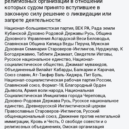
религиозных организаций в отношении
которых судом принято вступившее в
законную силу решение о ликвидации или
запрете деятельности:
Национал-большевистская партия, ВЕК РА, Рада земли
Кубанской Духовно Родовой Державы Русь, Община
Духовного Управления Асгардской Веси Беловодья,
Славянская Община Капища Веды Перуна, Мужская
Духовная Семинария Староверов-Инглингов, Нурджулар, К
Богодержавию, Таблиги Джамаат, Свидетели Иеговы,
Русское национальное единство, Национал-
социалистическое общество, Джамаат мувахидов,
Объединенный Вилайат Кабарды, Балкарии и Карачая,
Союз славян, Ат-Такфир Валь-Хиджра, Пит Буль,
Национал-социалистическая рабочая партия России,
Славянский союз, Формат-18, Благородный Орден
Дьявола, Армия воли народа, Национальная
Социалистическая Инициатива города Череповца,
Духовно-Родовая Держава Русь, Русское национальное
единство, Древнерусской Инглистической церкви
Православных Староверов-Инглингов, Русский
общенациональный союз, Движение против нелегальной
иммиграции, Кровь и Честь, О свободе совести и о
религиозных объединениях, Омская организация