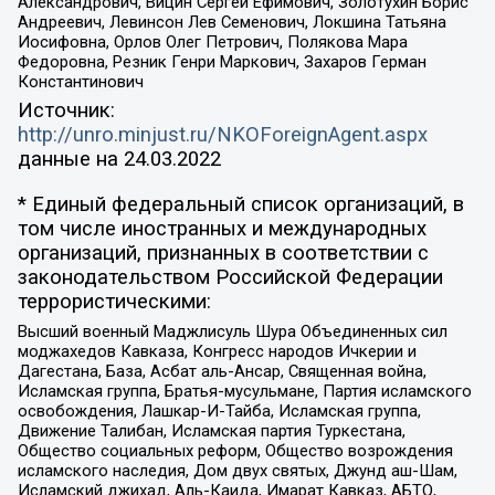
Александрович, Вицин Сергей Ефимович, Золотухин Борис
Андреевич, Левинсон Лев Семенович, Локшина Татьяна
Иосифовна, Орлов Олег Петрович, Полякова Мара
Федоровна, Резник Генри Маркович, Захаров Герман
Константинович
Источник:
http://unro.minjust.ru/NKOForeignAgent.aspx
данные на
24.03.2022
* Единый федеральный список организаций, в
том числе иностранных и международных
организаций, признанных в соответствии с
законодательством Российской Федерации
террористическими:
Высший военный Маджлисуль Шура Объединенных сил
моджахедов Кавказа, Конгресс народов Ичкерии и
Дагестана, База, Асбат аль-Ансар, Священная война,
Исламская группа, Братья-мусульмане, Партия исламского
освобождения, Лашкар-И-Тайба, Исламская группа,
Движение Талибан, Исламская партия Туркестана,
Общество социальных реформ, Общество возрождения
исламского наследия, Дом двух святых, Джунд аш-Шам,
Исламский джихад, Аль-Каида, Имарат Кавказ, АБТО,