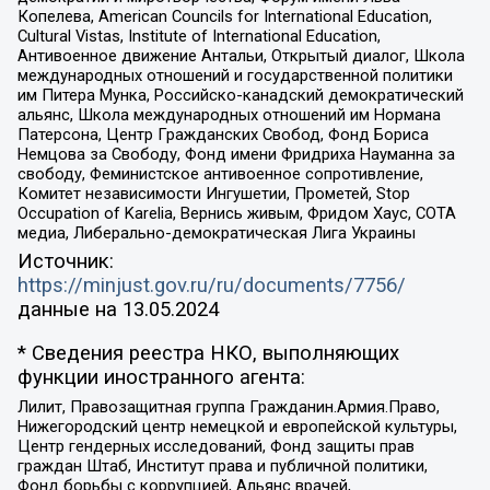
Копелева, American Councils for International Education,
Cultural Vistas, Institute of International Education,
Антивоенное движение Антальи, Открытый диалог, Школа
международных отношений и государственной политики
им Питера Мунка, Российско-канадский демократический
альянс, Школа международных отношений им Нормана
Патерсона, Центр Гражданских Свобод, Фонд Бориса
Немцова за Свободу, Фонд имени Фридриха Науманна за
свободу, Феминистское антивоенное сопротивление,
Комитет независимости Ингушетии, Прометей, Stop
Occupation of Karelia, Вернись живым, Фридом Хаус, СОТА
медиа, Либерально-демократическая Лига Украины
Источник:
https://minjust.gov.ru/ru/documents/7756/
данные на
13.05.2024
* Сведения реестра НКО, выполняющих
функции иностранного агента:
Лилит, Правозащитная группа Гражданин.Армия.Право,
Нижегородский центр немецкой и европейской культуры,
Центр гендерных исследований, Фонд защиты прав
граждан Штаб, Институт права и публичной политики,
Фонд борьбы с коррупцией, Альянс врачей,