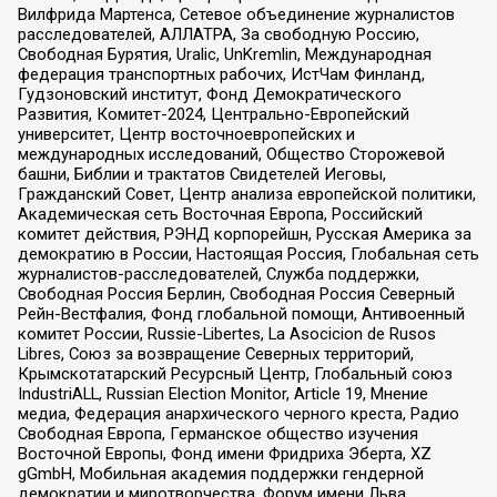
Вилфрида Мартенса, Сетевое объединение журналистов
расследователей, АЛЛАТРА, За свободную Россию,
Свободная Бурятия, Uralic, UnKremlin, Международная
федерация транспортных рабочих, ИстЧам Финланд,
Гудзоновский институт, Фонд Демократического
Развития, Комитет-2024, Центрально-Европейский
университет, Центр восточноевропейских и
международных исследований, Общество Сторожевой
башни, Библии и трактатов Свидетелей Иеговы,
Гражданский Совет, Центр анализа европейской политики,
Академическая сеть Восточная Европа, Российский
комитет действия, РЭНД корпорейшн, Русская Америка за
демократию в России, Настоящая Россия, Глобальная сеть
журналистов-расследователей, Служба поддержки,
Свободная Россия Берлин, Свободная Россия Северный
Рейн-Вестфалия, Фонд глобальной помощи, Антивоенный
комитет России, Russie-Libertes, La Asocicion de Rusos
Libres, Союз за возвращение Северных территорий,
Крымскотатарский Ресурсный Центр, Глобальный союз
IndustriALL, Russian Election Monitor, Article 19, Мнение
медиа, Федерация анархического черного креста, Радио
Свободная Европа, Германское общество изучения
Восточной Европы, Фонд имени Фридриха Эберта, XZ
gGmbH, Мобильная академия поддержки гендерной
демократии и миротворчества, Форум имени Льва