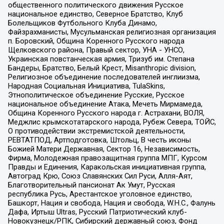
общественного политического движения Русское
национальное единство, Северное Братство, Клуб
Болельщиков Футбольного Клуба Динамо,
Файзрахманисты, Мусульманская религиозная организация
п. Боровский, Община Коренного Русского народа
Щелковского района, Правый сектор, УНА - УНСО,
Украинская повстанческая армия, Тризуб им. Степана
Бандеры, Братство, Белый Крест, Misanthropic division,
Религиозное объединение последователей инглиизма,
Народная Социальная Инициатива, TulaSkins,
Этнополитическое объединение Русские, Русское
национальное объединение Атака, Мечеть Мирмамеда,
Община Коренного Русского народа г. Астрахани, ВОЛЯ,
Меджлис крымскотатарского народа, Рубеж Севера, ТОЙС,
О противодействии экстремистской деятельности,
РЕВТАТПОД, Артподготовка, Штольц, В честь иконы
Божией Матери Державная, Сектор 16, Независимость,
Фирма, Молодежная правозащитная группа МПГ, Курсом
Правды и Единения, Каракольская инициативная группа,
Автоград Крю, Союз Славянских Сил Руси, Алля-Аят,
Благотворительный пансионат Ак Умут, Русская
республика Русь, Арестантское уголовное единство,
Башкорт, Нация и свобода, Нация и свобода, W.H.С., Фалунь
Дафа, Иртыш Ultras, Русский Патриотический клуб-
Новокузнецк/РПК, Сибирский державный союз, Фонд