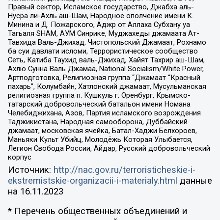
Правый сектор, Исламское государство, Джабха аль-
Нусра ли-Ахль аш-Шам, Народное ополчение имени К.
Минина и Д. Пожарского, Аджр от Аллаха Субхану уа
Тагьаля SHAM, АУМ Синрике, Муджахеды джамаата Ат-
Тавхида Валь-Джихад, Чистопольский Джамаат, Рохнамо
ба суи давлати исломи, Террористическое сообщество
Сеть, Катиба Таухид валь-Джихад, Хайят Тахрир аш-Шам,
Ахлю Сунна Валь Джамаа, National Socialism/White Power,
Артподготовка, Религиозная группа “Джамаат “Красный
пахарь”, Колумбайн, Хатлонский джамаат, Мусульманская
религиозная группа п. Кушкуль г. Оренбург, Крымско-
татарский добровольческий батальон имени Номана
Челебиджихана, Азов, Партия исламского возрождения
Таджикистана, Народная самооборона, Дуббайский
джамаат, московская ячейка, Батал-Хаджи Белхороев,
Маньяки Культ Убийц, Молодёжь Которая Улыбается,
Легион Свобода России, Айдар, Русский добровольческий
корпус
Источник:
http://nac.gov.ru/terroristicheskie-i-
ekstremistskie-organizacii-i-materialy.html
данные
на
16.11.2023
* Перечень общественных объединений и