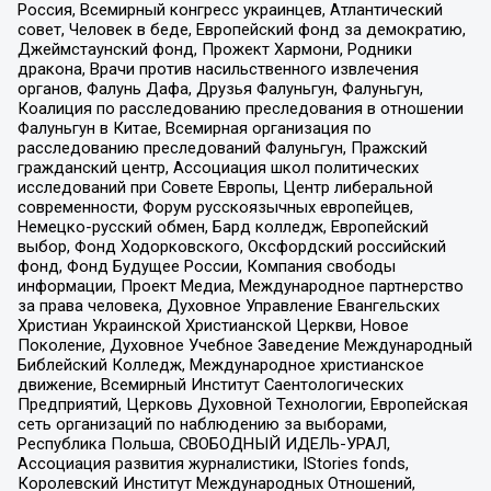
Россия, Всемирный конгресс украинцев, Атлантический
совет, Человек в беде, Европейский фонд за демократию,
Джеймстаунский фонд, Прожект Хармони, Родники
дракона, Врачи против насильственного извлечения
органов, Фалунь Дафа, Друзья Фалуньгун, Фалуньгун,
Коалиция по расследованию преследования в отношении
Фалуньгун в Китае, Всемирная организация по
расследованию преследований Фалуньгун, Пражский
гражданский центр, Ассоциация школ политических
исследований при Совете Европы, Центр либеральной
современности, Форум русскоязычных европейцев,
Немецко-русский обмен, Бард колледж, Европейский
выбор, Фонд Ходорковского, Оксфордский российский
фонд, Фонд Будущее России, Компания свободы
информации, Проект Медиа, Международное партнерство
за права человека, Духовное Управление Евангельских
Христиан Украинской Христианской Церкви, Новое
Поколение, Духовное Учебное Заведение Международный
Библейский Колледж, Международное христианское
движение, Всемирный Институт Саентологических
Предприятий, Церковь Духовной Технологии, Европейская
сеть организаций по наблюдению за выборами,
Республика Польша, СВОБОДНЫЙ ИДЕЛЬ-УРАЛ,
Ассоциация развития журналистики, IStories fonds,
Королевский Институт Международных Отношений,