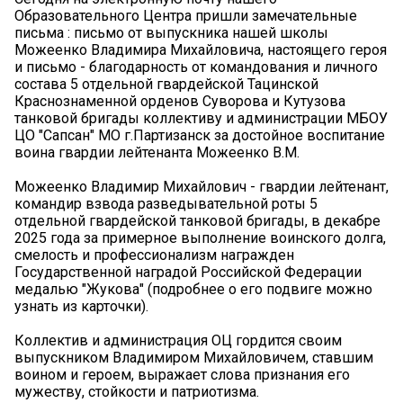
Образовательного Центра пришли замечательные
письма ️: письмо от выпускника нашей школы
Можеенко Владимира Михайловича, настоящего героя
и письмо - благодарность от командования и личного
состава 5 отдельной гвардейской Тацинской
Краснознаменной орденов Суворова и Кутузова
танковой бригады коллективу и администрации МБОУ
ЦО "Сапсан" МО г.Партизанск за достойное воспитание
воина гвардии лейтенанта Можеенко В.М.
Можеенко Владимир Михайлович - гвардии лейтенант,
командир взвода разведывательной роты 5
отдельной гвардейской танковой бригады, в декабре
2025 года за примерное выполнение воинского долга,
смелость и профессионализм награжден
Государственной наградой Российской Федерации
медалью "Жукова" (подробнее о его подвиге можно
узнать из карточки).
Коллектив и администрация ОЦ гордится своим
выпускником Владимиром Михайловичем, ставшим
воином и героем, выражает слова признания его
мужеству, стойкости и патриотизма.