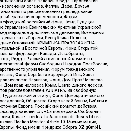
нтический совет, Человек в беде, Европейский
 извлечения органов, Фалунь Дафа, Друзья
рганизация по расследованию преследований
тр либеральной современности, Форум
 Оксфордский российский фонд, Фонд Будущее
е Управление Евангельских Христиан Украинской
еждународное христианское движение, Всемирный
людению за выборами, Республика Польша,
народных Отношений, КРИМСЬКА ПРАВОЗАХИСНА
ы Центральной и Восточной Европы, Фонд Открытой
иональная федерация Канады, Декабристы,
тр , Риддл, Русский антивоенный комитет в
nternational, Форум Свободных Народов ПостРоссии,
дарственного управления, Форум гражданского
рнешнл, Фонд борьбы с коррупцией Инк, Завет
прав человека Чернигов, Фонд Дом Прав Человека,
н, Дом прав человека Крым, Центр дикого лосося,
стов расследователей, АЛЛАТРА, За свободную
д, Гудзоновский институт, Фонд Демократического
сследований, Общество Сторожевой башни, Библии и
сточная Европа, Российский комитет действия,
-расследователей, Служба поддержки, Свободная
 Russie-Libertes, La Asocicion de Rusos Libres,
an Election Monitor, Article 19, Мнение медиа,
Европы, Фонд имени Фридриха Эберта, XZ gGmbH,