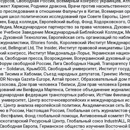
рсов, Свободная Россия, Всемирный конгресс украинцев, Атла
ект Хармони, Родники дракона, Врачи против насильственного
ию преследования в отношении Фалуньгун в Китае, Всемирная о
ация школ политических исследований при Совете Европы, Цен
мен, Бард колледж, Европейский выбор, Фонд Ходорковского,
едиа, Международное партнерство за права человека, Духовно
ое Учебное Заведение Международный Библейский Колледж, М
ь Духовной Технологии, Европейская сеть организаций по наб
урналистики, IStories fonds, Королевский Институт Между
gcat, Bellingcat Ltd, The Insider, Институт правовой инициатив
инский конгресс, Институт Макдональда-Лорье, Украинская нац
, Свободная пресса, Возрождение, Всеукраинский духовный цен
орум свободной России, Лига Свободных Наций, Transparеncy I
– Solidarus, КрымSOS, Свободный университет, Институт госу
в Тисима и Хабомаи, Съезд народных депутатов, Гринпис Инте
DR Novaja Gazeta-Europe, Алтай проект, Образовательный дом 
зскова, Дом прав человека Тбилиси, Дом прав человека Ерева
едований им Вилфрида Мартенса, Сетевое объединение журнали
Международная федерация транспортных рабочих, ИстЧам Финлан
й университет, Центр восточноевропейских и международных и
, Центр анализа европейской политики, Академическая сеть Во
ю в России, Настоящая Россия, Глобальная сеть журналистов
естфалия, Фонд глобальной помощи, Антивоенный комитет России,
татарский Ресурсный Центр, Глобальный союз IndustriALL, Russi
 Свободная Европа, Германское общество изучения Восточной 