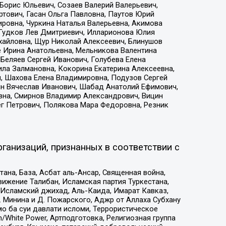
Борис Юльевич, Созаев Валерий Валерьевич,
тович, Гасан Ольга Павловна, Паутов Юрий
ровна, Чуркина Наталья Валерьевна, Акимова
 Гудков Лев Дмитриевич, Илларионова Юлия
ихайловна, Щур Николай Алексеевич, Блинушов
е Ирина Анатольевна, Мельникова Валентина
Беляев Сергей Иванович, Голубева Елена
ила Залмановна, Кокорина Екатерина Алексеевна,
, Шахова Елена Владимировна, Подузов Сергей
ин Вячеслав Иванович, Шабад Анатолий Ефимович,
вна, Смирнов Владимир Александрович, Вицин
ег Петрович, Полякова Мара Федоровна, Резник
ганизаций, признанных в соответствии с
на, База, Асбат аль-Ансар, Священная война,
ижение Талибан, Исламская партия Туркестана,
Исламский джихад, Аль-Каида, Имарат Кавказ,
 Минина и Д. Пожарского, Аджр от Аллаха Субхану
о ба суи давлати исломи, Террористическое
/White Power, Артподготовка, Религиозная группа