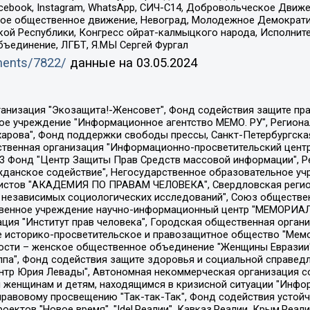
Facebook, Instagram, WhatsApp, СИЧ-С14, Добровольческое Движ
ское общественное движение, Невоград, Молодежное Демократ
ой Республики, Конгресс ойрат-калмыцкого народа, Исполнит
бъединение, ЛГБТ, Я.МЫ Сергей Фургал
uments/7822/
данные на
03.05.2024
Общество с ограниченной ответственностью "Радио Свободная Европа/Радио Свобода", Чешское информационное агентство "MEDIUM-ORIENT", Красноярская региональная общественная организация "Мы против СПИДа", Камалягин Денис Николаевич, Маркелов Сергей Евгеньевич, Пономарев Лев Александрович, Савицкая Людмила Алексеевна, Автономная некоммерческая организация "Центр по работе с проблемой насилия "НАСИЛИЮ.НЕТ", Межрегиональный профессиональный союз работников здравоохранения "Альянс врачей", Юридическое лицо, зарегистрированное в Латвийской Республике, SIA "Medusa Project" (регистрационный номер 40103797863, дата регистрации 10.06.2014), Некоммерческая организация "Фонд по борьбе с коррупцией", Автономная некоммерческая организация "Институт права и публичной политики", Баданин Роман Сергеевич, Гликин Максим Александрович, Железнова Мария Михайловна, Лукьянова Юлия Сергеевна, Маетная Елизавета Витальевна, Маняхин Петр Борисович, Чуракова Ольга Владимировна, Ярош Юлия Петровна, Юридическое лицо "The Insider SIA", зарегистрированное в Риге, Латвийская Республика (дата регистрации 26.06.2015), являющееся администратором доменного имени интернет-издания "The Insider SIA", https://theins.ru, Постернак Алексей Евгеньевич, Рубин Михаил Аркадьевич, Анин Роман Александрович, Юридическое лицо Istories fonds, зарегистрированное в Латвийской Республике (регистрационный номер 50008295751, дата регистрации 24.02.2020), Великовский Дмитрий Александрович, Долинина Ирина Николаевна, Мароховская Алеся Алексеевна, Шлейнов Роман Юрьевич, Шмагун Олеся Валентиновна, Общество с ограниченной ответственностью "Альтаир 2021", Общество с ограниченной ответственностью "Вега 2021", Общество с ограниченной ответственностью "Главный редактор 2021", Общество с ограниченной ответственностью "Ромашки монолит", Важенков Артем Валерьевич, Ивановская областная общественная организация "Центр гендерных исследований", Гурман Юрий Альбертович, Медиапроект "ОВД-Инфо", Егоров Владимир Владимирович, Жилинский Владимир Александрович, Общество с ограниченной ответственностью "ЗП", Иванова София Юрьевна, Карезина Инна Павловна, Кильтау Екатерина Викторовна, Петров Алексей Викторович, Пискунов Сергей Евгеньевич, Смирнов Сергей Сергеевич, Тихонов Михаил Сергеевич, Общество с ограниченной ответственностью "ЖУРНАЛИСТ-ИНОСТРАННЫЙ АГЕНТ", Арапова Галина Юрьевна, Вольтская Татьяна Анатольевна, Американская компания "Mason G.E.S. Anonymous Foundation" (США), являющаяся владельцем интернет-издания https://mnews.world/, Компания "Stichting Bellingcat", зарегистрированная в Нидерландах (дата регистрации 11.07.2018), Захаров Андрей Вячеславович, Клепиковская Екатерина Дмитриевна, Общество с ограниченной ответственностью "МЕМО", Перл Роман Александрович, Симонов Евгений Алексеевич, Соловьева Елена Анатольевна, Сотников Даниил Владимирович, Сурначева Елизавета Дмитриевна, Автономная некоммерческая организация по защите прав человека и информированию населения "Якутия – Наше Мнение", Общество с ограниченной ответственностью "Москоу диджитал медиа", с 26.01.2023 Общество с ограниченной ответственностью "Чайка Белые сады", Ветошкина Валерия Валерьевна, Заговора Максим Александрович, Межрегиональное общественное движение "Российская ЛГБТ - сеть", Оленичев Максим Владимирович, Павлов Иван Юрьевич, Скворцова Елена Сергеевна, Общество с ограниченной ответственностью "Как бы инагент", Кочетков Игорь Викторович, Общество с ограниченной ответственностью "Честные выборы", Еланчик Олег Александрович, Общество с ограниченной ответственностью "Нобелевский призыв", Гималова Регина Эмилевна, Григорьев Андрей Валерьевич, Григорьева Алина Александровна, Ассоциация по содействию защите прав призывников, альтернативнослужащих и военнослужащих "Правозащитная группа "Гражданин.Армия.Право", Хисамова Регина Фаритовна, Автономная некоммерческая организация по реализа