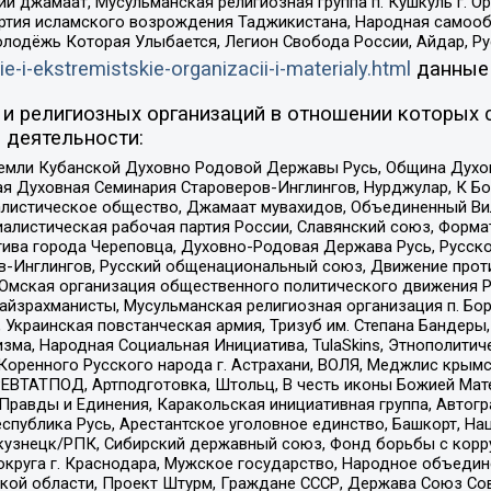
ий джамаат, Мусульманская религиозная группа п. Кушкуль г. 
ртия исламского возрождения Таджикистана, Народная самооб
олодёжь Которая Улыбается, Легион Свобода России, Айдар, Р
ie-i-ekstremistskie-organizacii-i-materialy.html
данные
и религиозных организаций в отношении которых 
 деятельности:
земли Кубанской Духовно Родовой Державы Русь, Община Духо
 Духовная Семинария Староверов-Инглингов, Нурджулар, К Бо
листическое общество, Джамаат мувахидов, Объединенный Вил
иалистическая рабочая партия России, Славянский союз, Форма
ива города Череповца, Духовно-Родовая Держава Русь, Русск
-Инглингов, Русский общенациональный союз, Движение против
 Омская организация общественного политического движения Р
йзрахманисты, Мусульманская религиозная организация п. Бо
краинская повстанческая армия, Тризуб им. Степана Бандеры, Бр
зма, Народная Социальная Инициатива, TulaSkins, Этнополитич
оренного Русского народа г. Астрахани, ВОЛЯ, Меджлис крымс
РЕВТАТПОД, Артподготовка, Штольц, В честь иконы Божией Мате
равды и Единения, Каракольская инициативная группа, Автогра
спублика Русь, Арестантское уголовное единство, Башкорт, Наци
окузнецк/РПК, Сибирский державный союз, Фонд борьбы с кор
округа г. Краснодара, Мужское государство, Народное объедин
ой области, Проект Штурм, Граждане СССР, Держава Союз Сов