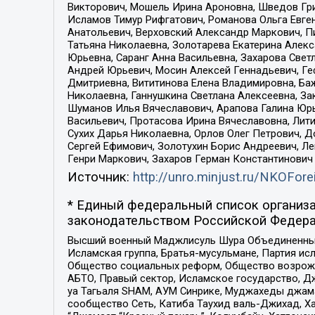
Викторович, Мошель Ирина Ароновна, Шведов Гри
Исламов Тимур Рифгатович, Романова Ольга Евге
Анатольевич, Верховский Александр Маркович, П
Татьяна Николаевна, Золотарева Екатерина Алек
Юрьевна, Саранг Анна Васильевна, Захарова Свет
Андрей Юрьевич, Мосин Алексей Геннадьевич, Ге
Дмитриевна, Вититинова Елена Владимировна, Ба
Николаевна, Ганнушкина Светлана Алексеевна, За
Шуманов Илья Вячеславович, Арапова Галина Юрь
Васильевич, Протасова Ирина Вячеславовна, Лит
Сухих Дарья Николаевна, Орлов Олег Петрович, 
Сергей Ефимович, Золотухин Борис Андреевич, Л
Генри Маркович, Захаров Герман Константинович
Источник:
http://unro.minjust.ru/NKOFore
* Единый федеральный список организа
законодательством Российской Федера
Высший военный Маджлисуль Шура Объединенных с
Исламская группа, Братья-мусульмане, Партия ис
Общество социальных реформ, Общество возрожд
АБТО, Правый сектор, Исламское государство, Д
уа Тагьаля SHAM, АУМ Синрике, Муджахеды джама
сообщество Сеть, Катиба Таухид валь-Джихад, Хай