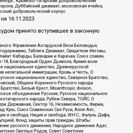
Оренбург, Крымско-татарский добровольческий
орона, Дуббайский джамаат, московская ячейка,
усский добровольческий корпус
 на
16.11.2023
судом принято вступившее в законную
вного Управления Асгардской Веси Беловодья,
годержавию, Таблиги Джамаат, Свидетели Иеговы,
айат Кабарды, Балкарии и Карачая, Союз славян,
т-18, Благородный Орден Дьявола, Армия воли
ое национальное единство, Древнерусской
 нелегальной иммиграции, Кровь и Честь, О
усское национальное единство, Северное Братство,
ровский, Община Коренного Русского народа
атство, Белый Крест, Misanthropic division,
еское объединение Русские, Русское национальное
котатарского народа, Рубеж Севера, ТОЙС, О
ри Державная, Сектор 16, Независимость, Фирма,
д Крю, Союз Славянских Сил Руси, Алля-Аят,
я и свобода, Нация и свобода, W.H.С., Фалунь Дафа,
рупцией, Фонд защиты прав граждан, Штабы
ение русского движения, Народное движение Адат,
етских Светлых Родов, Совет Советских