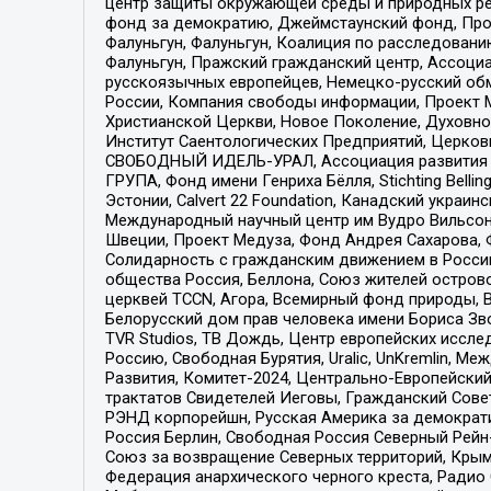
центр защиты окружающей среды и природных ресу
фонд за демократию, Джеймстаунский фонд, Прож
Фалуньгун, Фалуньгун, Коалиция по расследован
Фалуньгун, Пражский гражданский центр, Ассоци
русскоязычных европейцев, Немецко-русский об
России, Компания свободы информации, Проект М
Христианской Церкви, Новое Поколение, Духовн
Институт Саентологических Предприятий, Церков
СВОБОДНЫЙ ИДЕЛЬ-УРАЛ, Ассоциация развития ж
ГРУПА, Фонд имени Генриха Бёлля, Stichting Bellin
Эстонии, Calvert 22 Foundation, Канадский укра
Международный научный центр им Вудро Вильсона
Швеции, Проект Медуза, Фонд Андрея Сахарова, Ф
Солидарность с гражданским движением в России 
общества Россия, Беллона, Союз жителей острово
церквей TCCN, Агора, Всемирный фонд природы, B
Белорусский дом прав человека имени Бориса Зво
TVR Studios, ТВ Дождь, Центр европейских иссл
Россию, Свободная Бурятия, Uralic, UnKremlin, 
Развития, Комитет-2024, Центрально-Европейски
трактатов Свидетелей Иеговы, Гражданский Совет
РЭНД корпорейшн, Русская Америка за демократи
Россия Берлин, Свободная Россия Северный Рейн-В
Союз за возвращение Северных территорий, Крымско
Федерация анархического черного креста, Радио