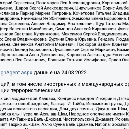
горий Сергеевич, Пономарев Лев Александрович, Каргалицкий 
ньевна, Щаров Сергей Алексадрович, Цирульников Борис Альбер
ислакова-Паркер Марина Петровна, Кочеткова Татьяна Владими
сандровна, Рачинский Ян Збигневич, Жемкова Елена Борисовна,
лана Сергеевна, Аверин Владимир Анатольевич, Щур Татьяна М
фтер Валентин Михайлович, Симонов Алексей Кириллович, Флиг
женова Светлана Куприяновна, Максимов Сергей Владимирович, 
кс Елена Владимировна, Буртина Елена Юрьевна, Гендель Людм
евна, Свечников Анатолий Мариевич, Прохоров Вадим Юрьевич
инский Леонид Борисович, Лукашевский Сергей Маркович, Бахм
Добровольская Анна Дмитриевна, Королева Александра Евгенье
евинсон Лев Семенович, Локшина Татьяна Иосифовна, Орлов Ол
ignAgent.aspx
данные на
24.03.2022
ций, в том числе иностранных и международных ор
ции террористическими:
ил моджахедов Кавказа, Конгресс народов Ичкерии и Дагеста
ламского освобождения, Лашкар-И-Тайба, Исламская группа, Дв
ения исламского наследия, Дом двух святых, Джунд аш-Шам, 
жабха аль-Нусра ли-Ахль аш-Шам, Народное ополчение имени К.
ата Ат-Тавхида Валь-Джихад, Чистопольский Джамаат, Рохнам
ят Тахрир аш-Шам, Ахлю Сунна Валь Джамаа, National Socialism