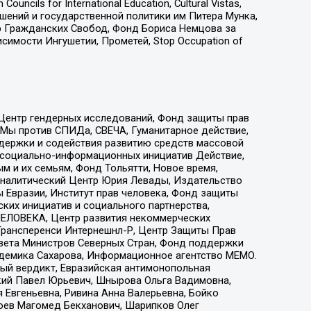
ls for International Education, Cultural Vistas,
ошений и государственной политики им Питера Мунка,
 Гражданских Свобод, Фонд Бориса Немцова за
имости Ингушетии, Прометей, Stop Occupation of
 Центр гендерных исследований, Фонд защиты прав
 Мы против СПИДа, СВЕЧА, Гуманитарное действие,
ддержки и содействия развитию средств массовой
р социально-информационных инициатив Действие,
 и их семьям, Фонд Тольятти, Новое время,
, Аналитический Центр Юрия Левады, Издательство
 Евразии, Институт прав человека, Фонд защиты
ких инициатив и социального партнерства,
ЕЛОВЕКА, Центр развития некоммерческих
 Трансперенси Интернешнл-Р, Центр Защиты Прав
овета Министров Северных Стран, Фонд поддержки
адемика Сахарова, Информационное агентство МЕМО.
ый вердикт, Евразийская антимонопольная
кий Павел Юрьевич, Шнырова Ольга Вадимовна,
 Евгеньевна, Ривина Анна Валерьевна, Бойко
хоев Магомед Бекханович, Шарипков Олег