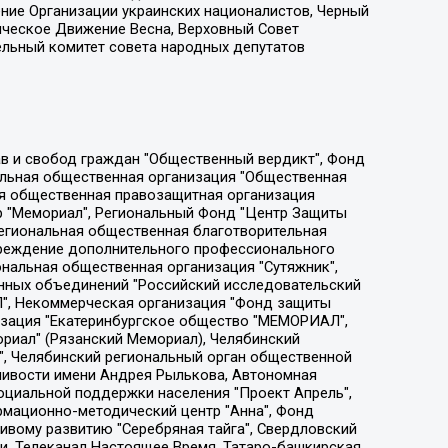
ение Организации украинских националистов, Черный
ическое Движение Весна, Верховный Совет
ельный комитет совета народных депутатов
ции социально-правовых программ "Лилит", Дальневосточное общественное движение "Маяк", Санкт-Петербургская ЛГБТ-инициативная группа "Выход", Инициативная группа ЛГБТ+ "Реверс", Алексеев Андрей Викторович, Бекбулатова Таисия Львовна, Беляев Иван Михайлович, Владыкина Елена Сергеевна, Гельман Марат Александрович, Никульшина Вероника Юрьевна, Толоконникова Надежда Андреевна, Шендерович Виктор Анатольевич, Общество с ограниченной ответственностью "Данное сообщение", Общество с ограниченной ответственностью Издательский дом "Новая глава", Айнбиндер Александра Александровна, Московский комьюнити-центр для ЛГБТ+инициатив, Благотворительный фонд развития филантропии, Deutsche Welle (Германия, Kurt-Schumacher-Strasse 3, 53113 Bonn), Борзунова Мария Михайловна, Воробьев Виктор Викторович, Голубева Анна Львовна, Константинова Алла Михайловна, Малкова Ирина Владимировна, Мурадов Мурад Абдулгалимович, Осетинская Елизавета Николаевна, Понасенков Евгений Николаевич, Ганапольский Матвей Юрьевич, Киселев Евгений Алексеевич, Борухович Ирина Григорьевна, Дремин Иван Тимофеевич, Дубровский Дмитрий Викторович, Красноярская региональная общественная организация поддержки и развития альтернативных образовательных технологий и межкультурных коммуникаций "ИНТЕРРА", Маяковская Екатерина Алексеевна, Фейгин Марк Захарович, Филимонов Андрей Викторович, Дзугкоева Регина Николаевна, Доброхотов Роман Александрович, Дудь Юрий Александрович, Елкин Сергей Владимирович, Кругликов Кирилл Игоревич, Сабунаева Мария Леонидовна, Семенов Алексей Владимирович, Шаинян Карен Багратович, Шульман Екатерина Михайловна, Асафьев Артур Валерьевич, Вахштайн Виктор Семенович, Венедиктов Алексей Алексеевич, Лушникова Екатерина Евгеньевна, Волков Леонид Михайлович, Невзоров Александр Глебович, Пархоменко Сергей Борисович, Сироткин Ярослав Николаевич, Кара-Мурза Владимир Владимирович, Баранова Наталья Владимировна, Гозман Леонид Яковлевич, Кагарлицкий Борис Юльевич, Климарев Михаил Валерьевич, Милов Владимир Станиславович, Автономная некоммерческая организация Краснодарский центр современного искусства "Типография", Моргенштерн Алишер Тагирович, Соболь Любовь Эдуардовна, Общество с ограниченной ответственностью "ЛИЗА НОРМ", Каспаров Гарри Кимович, Ходорковский Михаил Борисович, Общество с ограниченной ответственностью "Апрельские тезисы", Данилович Ирина Брониславовна, Кашин Олег Владимирович, Петров Николай Владимирович, Пивоваров Алексей Владимирович, Соколов Михаил Владимирович, Цветкова Юлия Владимировна, Чичваркин Евгений Александрович, Комитет против пыток/Команда против пыток, Общество с ограниченной ответственностью "Первый научный", Общество с ограниченной ответственностью "Вертолет и ко", Белоцерковская Вероника Борисовна, Кац Максим Евгеньевич, Лазарева Татьяна Юрьевна, Шаведдинов Руслан Табризович, Яшин Илья Валерьевич, Общество с ограниченной ответственностью "Иноагент ААВ", Алешковский Дмитрий Петрович, Альбац Евгения Марковна, Быков Дмитрий Львович, Галямина Юлия Евгеньевна, Лойко Сергей Леонидович, Мартынов Кирилл Константинович, Медведев Сергей Александрович, Крашенинников Федор Геннадиевич, Гордеева Катерина Вл