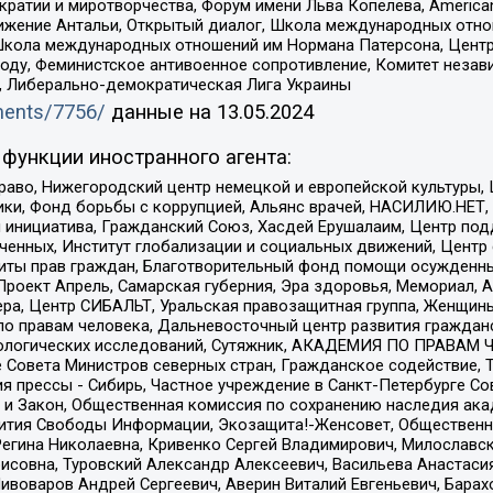
и и миротворчества, Форум имени Льва Копелева, American Counci
ое движение Антальи, Открытый диалог, Школа международных отн
Школа международных отношений им Нормана Патерсона, Центр
ду, Феминистское антивоенное сопротивление, Комитет независ
а, Либерально-демократическая Лига Украины
uments/7756/
данные на
13.05.2024
функции иностранного агента:
раво, Нижегородский центр немецкой и европейской культуры,
тики, Фонд борьбы с коррупцией, Альянс врачей, НАСИЛИЮ.НЕТ,
я инициатива, Гражданский Союз, Хасдей Ерушалаим, Центр по
юченных, Институт глобализации и социальных движений, Цент
ты прав граждан, Благотворительный фонд помощи осужденным
а, Проект Апрель, Самарская губерния, Эра здоровья, Мемориал
ера, Центр СИБАЛЬТ, Уральская правозащитная группа, Женщины
по правам человека, Дальневосточный центр развития гражданс
ологических исследований, Сутяжник, АКАДЕМИЯ ПО ПРАВАМ Ч
е Совета Министров северных стран, Гражданское содействие,
я прессы - Сибирь, Частное учреждение в Санкт-Петербурге С
 и Закон, Общественная комиссия по сохранению наследия ак
звития Свободы Информации, Экозащита!-Женсовет, Общественн
Регина Николаевна, Кривенко Сергей Владимирович, Милославс
совна, Туровский Александр Алексеевич, Васильева Анастасия
Пивоваров Андрей Сергеевич, Аверин Виталий Евгеньевич, Бара