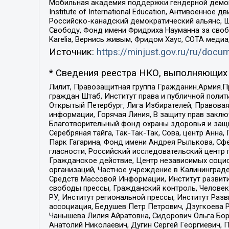
Мобильная академия поддержки гендерной демократи
Institute of International Education, Антивоенн
Российско-канадский демократический альянс, 
Свободу, Фонд имени Фридриха Науманна за свобо
Karelia, Вернись живым, Фридом Хаус, СОТА меди
Источник:
https://minjust.gov.ru/ru/doc
* Сведения реестра НКО, выполняющих 
Лилит, Правозащитная группа Гражданин.Армия.П
граждан Штаб, Институт права и публичной поли
Открытый Петербург, Лига Избирателей, Правова
информации, Горячая Линия, В защиту прав закл
Благотворительный фонд охраны здоровья и защи
Серебряная тайга, Так-Так-Так, Сова, центр Анн
Парк Гагарина, Фонд имени Андрея Рылькова, Сф
гласности, Российский исследовательский центр 
Гражданское действие, Центр независимых соци
организаций, Частное учреждение в Калининград
Средств Массовой Информации, Институт развити
свободы прессы, Гражданский контроль, Человек
РУ, Институт региональной прессы, Институт Ра
ассоциация, Бедушев Петр Петрович, Дзугкоева 
Чанышева Лилия Айратовна, Сидорович Ольга Бори
Анатолий Николаевич, Дугин Сергей Георгиевич, 