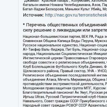
“Джамаат “Красный пахарь”, Колумбайн, Хатлонск
батальон имени Номана Челебиджихана, Азов, Па
Батал-Хаджи Белхороев, Маньяки Культ Убийц, М
Источник:
http://nac.gov.ru/terroristichesk
* Перечень общественных объединений 
силу решение о ликвидации или запрете
Национал-большевистская партия, ВЕК РА, Рада 
Славянская Община Капища Веды Перуна, Мужская
Русское национальное единство, Национал-социа
Ат-Такфир Валь-Хиджра, Пит Буль, Национал-соц
народа, Национальная Социалистическая Инициат
Инглистической церкви Православных Староверов
свободе совести и о религиозных объединениях,
Клуб Болельщиков Футбольного Клуба Динамо, Фа
Щелковского района, Правый сектор, УНА - УНСО, У
Религиозное объединение последователей инглии
объединение Атака, Мечеть Мирмамеда, Община К
противодействии экстремистской деятельности, 
Молодежная правозащитная группа МПГ, Курсом П
Благотворительный пансионат Ак Умут, Русская ре
Иртыш Ultras, Русский Патриотический клуб-Нов
Навального, Совет граждан СССР Прикубанского 
Народный совет граждан РСФСР СССР Архангельск