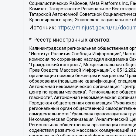
Социалистических Районов, Meta Platforms Inc, 
Комитет, Татарстанское Региональное Всетатар
Татарской Автономной Советской Социалистическ
Красноярского края, Этническое национальное о
Источник:
https://minjust.gov.ru/ru/doc
* Реестр иностранных агентов:
Калининградская региональная общественная организация "Экозащита!-Женсовет", Фонд содействия защите прав и свобод граждан "Общественный вердикт", Фонд "Институт Развития Свободы Информации", Частное учреждение "Информационное агентство МЕМО. РУ", Региональная общественная организация "Общественная комиссия по сохранению наследия академика Сахарова", Фонд поддержки свободы прессы, Санкт-Петербургская общественная правозащитная организация "Гражданский контроль", Межрегиональная общественная организация "Информационно-просветительский центр "Мемориал", Региональный Фонд "Центр Защиты Прав Средств Массовой Информации", с 05.12.2023 Фонд "Центр Защиты Прав Средств массовой информации", Региональная общественная благотворительная организация помощи беженцам и мигрантам "Гражданское содействие", Негосударственное образовательное учреждение дополнительного профессионального образования (повышение квалификации) специалистов "АКАДЕМИЯ ПО ПРАВАМ ЧЕЛОВЕКА", Свердловская региональная общественная организация "Сутяжник", Автономная некоммерческая организация "Центр независимых социологических исследований", Союз общественных объединений "Российский исследовательский центр по правам человека", Региональное общественное учреждение научно-информационный центр "МЕМОРИАЛ", Некоммерческая организация "Фонд защиты гласности", Автономная некоммерческая организация "Институт прав человека", Городская общественная организация "Екатеринбургское общество "МЕМОРИАЛ", Городская общественная организация "Рязанское историко-просветительское и правозащитное общество "Мемориал" (Рязанский Мемориал), Челябинский региональный орган общественной самодеятельности – женское общественное объединение "Женщины Евразии", Челябинский региональный орган общественной самодеятельности "Уральская правозащитная группа", Фонд содействия защите здоровья и социальной справедливости имени Андрея Рылькова, Автономная Некоммерческая Организация "Аналитический Центр Юрия Левады", Автономная некоммерческая организация социальной поддержки населения "Проект Апрель", Региональная общественная организация помощи женщинам и детям, находящимся в кризисной ситуации "Информационно-методический центр "Анна", Фонд содействия развитию массовых коммуникаций и правовому просвещению "Так-так-Так", Фонд содействия устойчивому развитию "Серебряная тайга", Свердловский региональный общественный фонд социальных проектов "Новое время", "Idel.Реалии", Кавказ.Реалии, Крым.Реалии, Телеканал Настоящее Время, Татаро-башкирская служба Радио Свобода (Azatliq Radiosi), Радио Свободная Европа/Радио Свобода (PCE/PC), "Сибирь.Реалии", "Фактограф", Благотворительный фонд помощи осужденным и их семьям, Автономная некоммерческая организация "Институт глобализации и социальных движений", Фонд "В защиту прав заключенных", Частное учреждение "Центр поддержки и содействия развитию средств массовой информации", Пензенский региональный общественный благотворительный фонд "Гражданский союз", "Север.Реалии", Некоммерческая организация Фонд "Правовая инициатива", 