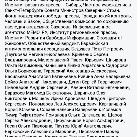
Институт развития прессы - Сибирь, Частное учреждение в
Санкт-Петербурге Совета Министров Северных Стран,
Фонд поддержки свободы прессы, Гражданский контроль,
Человек и Закон, Общественная комиссия по сохранению
наследия академика Сахарова, Информационное
агентство МЕМО. РУ, Институт региональной прессы,
Институт Развития Свободы Информации, Экозащита!-
Женсовет, Общественный вердикт, Евразийская
антимонопольная ассоциация, Бедушев Петр Петрович,
Дзугкоева Регина Николаевна, Кривенко Сергей
Владимирович, Милославский Павел Юрьевич, Шнырова
Ольга Вадимовна, Чанышева Лилия Айратовна, Сидорович
Ольга Борисовна, Туровский Александр Алексеевич,
Васильева Анастасия Евгеньевна, Ривина Анна Валерьевна,
Бойко Анатолий Николаевич, Дугин Сергей Георгиевич,
Пивоваров Андрей Сергеевич, Аверин Виталий Евгеньевич,
Барахоев Магомед Бекханович, Шарипков Олег
Викторович, Мошель Ирина Ароновна, Шведов Григорий
Сергеевич, Пономарев Лев Александрович, Каргалицкий
Борис Юльевич, Созаев Валерий Валерьевич, Исламов
Тимур Рифгатович, Романова Ольга Евгеньевна, Щаров
Сергей Алексадрович, Цирульников Борис Альбертович,
Гасан Ольга Павловна, Паутов Юрий Анатольевич,
Верховский Александр Маркович, Пислакова-Паркер