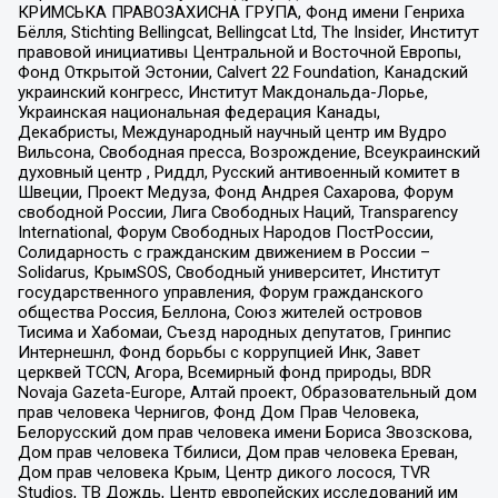
КРИМСЬКА ПРАВОЗАХИСНА ГРУПА, Фонд имени Генриха
Бёлля, Stichting Bellingcat, Bellingcat Ltd, The Insider, Институт
правовой инициативы Центральной и Восточной Европы,
Фонд Открытой Эстонии, Calvert 22 Foundation, Канадский
украинский конгресс, Институт Макдональда-Лорье,
Украинская национальная федерация Канады,
Декабристы, Международный научный центр им Вудро
Вильсона, Свободная пресса, Возрождение, Всеукраинский
духовный центр , Риддл, Русский антивоенный комитет в
Швеции, Проект Медуза, Фонд Андрея Сахарова, Форум
свободной России, Лига Свободных Наций, Transparеncy
International, Форум Свободных Народов ПостРоссии,
Солидарность с гражданским движением в России –
Solidarus, КрымSOS, Свободный университет, Институт
государственного управления, Форум гражданского
общества Россия, Беллона, Союз жителей островов
Тисима и Хабомаи, Съезд народных депутатов, Гринпис
Интернешнл, Фонд борьбы с коррупцией Инк, Завет
церквей TCCN, Агора, Всемирный фонд природы, BDR
Novaja Gazeta-Europe, Алтай проект, Образовательный дом
прав человека Чернигов, Фонд Дом Прав Человека,
Белорусский дом прав человека имени Бориса Звозскова,
Дом прав человека Тбилиси, Дом прав человека Ереван,
Дом прав человека Крым, Центр дикого лосося, TVR
Studios, ТВ Дождь, Центр европейских исследований им