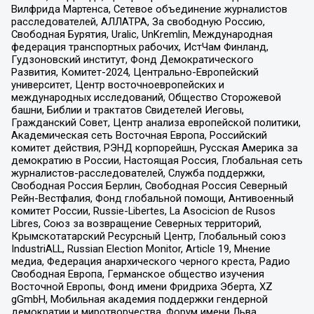
Вилфрида Мартенса, Сетевое объединение журналистов
расследователей, АЛЛАТРА, За свободную Россию,
Свободная Бурятия, Uralic, UnKremlin, Международная
федерация транспортных рабочих, ИстЧам Финланд,
Гудзоновский институт, Фонд Демократического
Развития, Комитет-2024, Центрально-Европейский
университет, Центр восточноевропейских и
международных исследований, Общество Сторожевой
башни, Библии и трактатов Свидетелей Иеговы,
Гражданский Совет, Центр анализа европейской политики,
Академическая сеть Восточная Европа, Российский
комитет действия, РЭНД корпорейшн, Русская Америка за
демократию в России, Настоящая Россия, Глобальная сеть
журналистов-расследователей, Служба поддержки,
Свободная Россия Берлин, Свободная Россия Северный
Рейн-Вестфалия, Фонд глобальной помощи, Антивоенный
комитет России, Russie-Libertes, La Asocicion de Rusos
Libres, Союз за возвращение Северных территорий,
Крымскотатарский Ресурсный Центр, Глобальный союз
IndustriALL, Russian Election Monitor, Article 19, Мнение
медиа, Федерация анархического черного креста, Радио
Свободная Европа, Германское общество изучения
Восточной Европы, Фонд имени Фридриха Эберта, XZ
gGmbH, Мобильная академия поддержки гендерной
демократии и миротворчества, Форум имени Льва