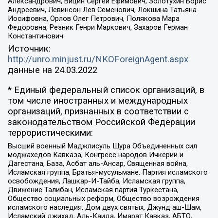
Александрович, Вицин Сергей Ефимович, Золотухин Борис
Андреевич, Левинсон Лев Семенович, Локшина Татьяна
Иосифовна, Орлов Олег Петрович, Полякова Мара
Федоровна, Резник Генри Маркович, Захаров Герман
Константинович
Источник:
http://unro.minjust.ru/NKOForeignAgent.aspx
данные на
24.03.2022
* Единый федеральный список организаций, в
том числе иностранных и международных
организаций, признанных в соответствии с
законодательством Российской Федерации
террористическими:
Высший военный Маджлисуль Шура Объединенных сил
моджахедов Кавказа, Конгресс народов Ичкерии и
Дагестана, База, Асбат аль-Ансар, Священная война,
Исламская группа, Братья-мусульмане, Партия исламского
освобождения, Лашкар-И-Тайба, Исламская группа,
Движение Талибан, Исламская партия Туркестана,
Общество социальных реформ, Общество возрождения
исламского наследия, Дом двух святых, Джунд аш-Шам,
Исламский джихад, Аль-Каида, Имарат Кавказ, АБТО,