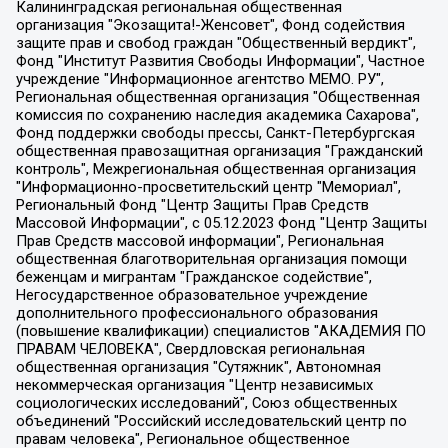
Калининградская региональная общественная организация "Экозащита!-Женсовет", Фонд содействия защите прав и свобод граждан "Общественный вердикт", Фонд "Институт Развития Свободы Информации", Частное учреждение "Информационное агентство МЕМО. РУ", Региональная общественная организация "Общественная комиссия по сохранению наследия академика Сахарова", Фонд поддержки свободы прессы, Санкт-Петербургская общественная правозащитная организация "Гражданский контроль", Межрегиональная общественная организация "Информационно-просветительский центр "Мемориал", Региональный Фонд "Центр Защиты Прав Средств Массовой Информации", с 05.12.2023 Фонд "Центр Защиты Прав Средств массовой информации", Региональная общественная благотворительная организация помощи беженцам и мигрантам "Гражданское содействие", Негосударственное образовательное учреждение дополнительного профессионального образования (повышение квалификации) специалистов "АКАДЕМИЯ ПО ПРАВАМ ЧЕЛОВЕКА", Свердловская региональная общественная организация "Сутяжник", Автономная некоммерческая организация "Центр независимых социологических исследований", Союз общественных объединений "Российский исследовательский центр по правам человека", Региональное общественное учреждение научно-информационный центр "МЕМОРИАЛ", Некоммерческая организация "Фонд защиты гласности", Автономная некоммерческая организация "Институт прав человека", Городская общественная организация "Екатеринбургское общество "МЕМОРИАЛ", Городская общественная организация "Рязанское историко-просветительское и правозащитное общество "Мемориал" (Рязанский Мемориал), Челябинский региональный орган общественной самодеятельности – женское общественное объединение "Женщины Евразии", Челябинский региональный орган общественной самодеятельности "Уральская правозащитная группа", Фонд содействия защите здоровья и социальной справедливости имени Андрея Рылькова, Автономная Некоммерческая Организация "Аналитический Центр Юрия Левады", Автономная некоммерческая организация социальной поддержки населения "Проект Апрель", Региональная общественная организация помощи женщинам и детям, находящимся в кризисной ситуации "Информационно-методический центр "Анна", Фонд содействия развитию массовых коммуникаций и правовому просвещению "Так-так-Так", Фонд содействия устойчивому развитию "Серебряная тайга", Свердловский региональный общественный фонд социальных проектов "Новое время", "Idel.Реалии", Кавказ.Реалии, Крым.Реалии, Телеканал Настоящее Время, Татаро-башкирская служба Радио Свобода (Azatliq Radiosi), Радио Свободная Европа/Радио Свобода (PCE/PC), "Сибирь.Реалии", "Фактограф", Благотворительный фонд помощи осужденным и их семьям, Автономная некоммерческая организация "Институт глобализации и социальных движений", Фонд "В защиту прав заключенных", Частное учреждение "Центр поддержки и содействия развитию средств массовой информации", Пензенский региональный общественный благотворительный фонд "Гражданский союз", "Север.Реалии", Некоммерческая организация Фонд "Правовая инициатива", Общество с ограниченной ответственностью "Радио Свободная Европа/Радио Свобода", Чешское информационное агентство "MEDIUM-ORIENT", Красноярская региональная общественная организация "Мы против СПИДа", Камалягин Денис Николаевич, Маркелов Сергей Евгеньевич, Пономарев Лев Александрович, Савицкая Людмила Алексеевна, Автономная некоммерческая организация "Центр по работе с проблемой насилия "НАСИЛИЮ.НЕТ", Межрегиональный профессиональный союз работников здравоохранения "Альянс врачей", Юридическое лицо, зарегистрированное в Латвийской Республике, SIA "Medusa Project" (регистрационный номер 40103797863, дата регистрации 10.06.2014), Некоммерческая организация "Фонд по борьбе с коррупцией", Автономная некоммерческая организация "Институт права и публичной политики", Баданин Роман Сергеевич, Гликин Максим Александрович, Железнова Мария Михайловна, Лукьянова Юлия Сергеевна, Маетная Елизавета Витальевна, Маняхин Петр Борисович, Чуракова Ольга Владимировна, Ярош Юлия Петровна, Юридическое лицо "The Insider SIA", зарегистрированное в Риге, Латвийская Республика (дата регистрации 26.06.2015), являющееся администратором доменного имени интернет-издания "The Insider SIA", https://theins.ru, Постернак Алексей Евгеньевич, Рубин Михаил Аркадьевич, Анин Роман Александрович, Юридическое лицо Istories fonds, зарегистрированное в Латвийской Республике (регистрационный номер 50008295751, дата регистрации 24.02.2020), Великовский Дмитрий Александрович, Долинина Ирина Николаевна, Мароховская Алеся Алексеевна, Шлейнов Роман Юрьевич, Шмагун Олеся Валентиновна, Общество с ограниченной ответственностью "Альтаир 2021", Общество с ограниченной ответственностью "Вега 2021", Общество с ограниченной ответственностью "Главный редактор 2021", Общество с ограниченной ответственностью "Ромашки монолит", Важенков Артем Валерьевич, Ивановская областная общественная организация "Центр гендерных исследований", Гурман Юрий Альбертович, Медиапроект "ОВД-Инфо", Егоров Владимир Владимирович, Жилинский Владимир Александрович, Общество с ограниченной ответственностью "ЗП", Иванова София Юрьевна, Карезина Инна Павловна, Кильтау Екатерина Викторовна, Петров Алексей Викторович, Пискунов Сергей Евгеньевич, Смирнов Сергей Сергеевич, Тихонов Михаил Сергеевич, Общество с ограниченной ответственностью "ЖУРНАЛИСТ-ИНОСТРАННЫЙ АГЕНТ", Арапова Галина Юрьевна, Вольтская Татьяна Анатольевна, Американская компания "Mason G.E.S. Anonymous Foundation" (США), являющаяся владельцем интернет-издания https://mnews.world/, Компания "Stichting Bellingcat", зарегистрированная в Нидерландах (дата регистрации 11.07.2018), Захаров Андрей Вячеславович, Клепиковская Екатерина Дмитриевна, Общество с ограниченной ответственностью "МЕМО", Перл Роман Александрович, Симонов Евгений Алексеевич, Соловьева Елена Анатольевна, Сотников Даниил Владимирович, Сурначева Елизавета Дмитриевна, Автономная некоммерческая организация по защите прав человека и информированию населения "Якутия – Наше Мнение", Общество с ограниченной ответственностью "Москоу диджитал медиа", с 26.01.2023 Общество с ограниченной ответственностью "Чайка Белые сады", Ветошкина Валерия Валерьевна, Заговора Максим Александрович, Межрегиональное общественное движение "Российская ЛГБТ - сеть", Оленичев Максим Владимирович, Павлов Иван Юрьевич, Скворцова Елена Сергеевна, Общество с ограниченной ответственностью "Как бы инагент", Кочетков Игорь Викторович, Общество с ограниченной ответственностью "Честные выборы", Еланчик Олег Александрович, Общество с ограниченной ответственностью "Нобелевский призыв", Гималова Регина Эмилевна, Григорьев Андрей Валерьевич, Григорьева Алина Александровна, Ассоциация по содействию защите прав призывников, альтернативнослужащих и военнослужащих "Правозащитная группа "Гражданин.Армия.Право", Хисамова Регина Фаритовна, Автономная некоммерческая организация по реализации социально-правовых программ "Лилит", Дальневосточное общественное движение "Маяк", Санкт-Петербургская ЛГБТ-инициативная группа "Выход", Инициативная группа ЛГБТ+ "Реверс", Алексеев Андрей Викторович, Бекбулатова Таисия Львовна, Беляев Иван Михайлович, Владыкина Елена Сергеевна, Гельман Марат Александрович, Никульшина Вероника Юрьевна, Толоконникова Надежда Андреевна, Шендерович Виктор Анатольевич, Общество с ограниченной ответственностью "Данное сообщение", Общество с ограниченной ответственностью Издательский дом "Новая глава", Айнбиндер Александра Александровна, Московский комьюнити-центр для ЛГБТ+инициатив, Благотворительный фонд развития филантропии, Deutsche Welle (Германия, Kurt-Schumacher-Strasse 3, 53113 Bonn), Борзунова Мария Михайловна, Воробьев Виктор Викторович, Голубева Анна Львовна, Константинова Алла Михайловна, Малкова Ирина Владимировна, Мурадов Мурад Абдулгалимович, Осетинская Елизавета Николаевна, Понасенков Евгений Николаевич, Ганапольский Матвей Юрьевич, Киселев Евгений Алексеевич, Борухович Ирина Григорьевна, Дремин Иван Тимофеевич, Дубровский Дмитрий Викторович, Красноярская региональная общественная организация поддержки и развития альтернативных образовательных технологий и межкультурных коммуникаций "ИНТЕРРА", Маяковская Екатерина Алексеевна, Фейгин Марк Захарович, Филимонов Андрей Викторович, Дзугкоева Регина Николаевна, Доброхотов Роман Александрович, Дудь Юрий Александрович, Елкин Сергей Владимирович, Кругликов Кирилл Игоревич, Сабунаева Мария Леонидовна, Семенов Алексей Владимирович, Шаинян Карен Багратович, Шульман Екатерина Михайловна, Асафьев Артур Валерьевич, Вахштайн Виктор Семенович, Венедиктов Алексей Алексеевич, Лушникова Екатерина Евгеньевна, Волков Леонид Михайлович, Невзоров Александр Глебович, Пархоменко Сергей Борисович, Сироткин Ярослав Николаевич, Кара-Мурза Владимир Владимирович, Баранова Наталья Владимировна, Гозман Леонид Яковлевич, Кагарлицкий Борис Юльевич, Климарев Михаил Валерьевич, Милов Владимир Станиславович, Автономная некоммерческая организация Краснодарский центр современного искусства "Типография", Моргенштерн Алишер Тагирович, Соболь Любовь Эдуардовна, Общество с ограниченной ответственностью "ЛИЗА НОРМ", Каспаров Гарри Кимович, Ходорковский Михаил Борисович, Общество с ограниченной ответственностью "Апрельские тезисы", Данилович Ирина Брониславовна, Кашин Олег Владимирович, Петров Николай Владимирович, Пивоваров Алексей Владимирович, Соколов Михаил Владимирович, Цветкова Юлия Владимировна, Чичваркин Евгений Александрович, Комитет против пыток/Команда против пыток, Общество с ограниченной ответственностью "Первый научный", Общество с ограниченной ответственностью "Вертолет и ко", Белоцерковская Вероника Борисовна, Кац Максим Евгеньевич, Лазарева Татьяна Юрьевна, Шаведдинов Руслан Табризович, Яшин Илья Валерьевич, Общество с ограниченной ответственностью "Иноагент ААВ", Алешковский Дмитрий Петрович, Альбац Евгения Марковна, Быков Дмитрий Львович, Галямина Юлия Евгеньевна, Лойко Сергей Леонидович, Мартынов Кирилл Константинович, Медведев Сергей Александрович, Крашенинников Федор Геннадиевич, Гордеева Катерина Вл