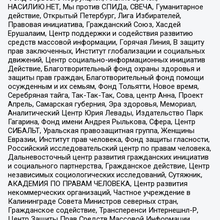
НАСИЛИЮ.НЕТ, Мы против СПИДа, СВЕЧА, Гуманитарное
действие, Открытый Петербург, Лига Избирателей,
Правовая инициатива, Гражданский Союз, Хасдей
Ерушалаим, Центр поддержки и содействия развитию
средств массовой информации, Горячая Линия, В защиту
прав заключенных, Институт глобализации и социальных
движений, Центр социально-информационных инициатив
Действие, Благотворительный фонд охраны здоровья и
защиты прав граждан, Благотворительный фонд помощи
осужденным и их семьям, Фонд Тольятти, Новое время,
Серебряная тайга, Так-Так-Так, Сова, центр Анна, Проект
Апрель, Самарская губерния, Эра здоровья, Мемориал,
Аналитический Центр Юрия Левады, Издательство Парк
Гагарина, Фонд имени Андрея Рылькова, Сфера, Центр
СИБАЛЬТ, Уральская правозащитная группа, Женщины
Евразии, Институт прав человека, Фонд защиты гласности,
Российский исследовательский центр по правам человека,
Дальневосточный центр развития гражданских инициатив
и социального партнерства, Гражданское действие, Центр
независимых социологических исследований, Сутяжник,
АКАДЕМИЯ ПО ПРАВАМ ЧЕЛОВЕКА, Центр развития
некоммерческих организаций, Частное учреждение в
Калининграде Совета Министров северных стран,
Гражданское содействие, Трансперенси Интернешнл-Р,
Центр Защиты Прав Средств Массовой Информации,