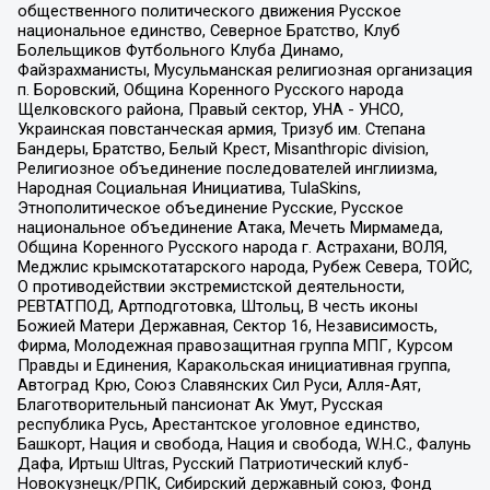
общественного политического движения Русское
национальное единство, Северное Братство, Клуб
Болельщиков Футбольного Клуба Динамо,
Файзрахманисты, Мусульманская религиозная организация
п. Боровский, Община Коренного Русского народа
Щелковского района, Правый сектор, УНА - УНСО,
Украинская повстанческая армия, Тризуб им. Степана
Бандеры, Братство, Белый Крест, Misanthropic division,
Религиозное объединение последователей инглиизма,
Народная Социальная Инициатива, TulaSkins,
Этнополитическое объединение Русские, Русское
национальное объединение Атака, Мечеть Мирмамеда,
Община Коренного Русского народа г. Астрахани, ВОЛЯ,
Меджлис крымскотатарского народа, Рубеж Севера, ТОЙС,
О противодействии экстремистской деятельности,
РЕВТАТПОД, Артподготовка, Штольц, В честь иконы
Божией Матери Державная, Сектор 16, Независимость,
Фирма, Молодежная правозащитная группа МПГ, Курсом
Правды и Единения, Каракольская инициативная группа,
Автоград Крю, Союз Славянских Сил Руси, Алля-Аят,
Благотворительный пансионат Ак Умут, Русская
республика Русь, Арестантское уголовное единство,
Башкорт, Нация и свобода, Нация и свобода, W.H.С., Фалунь
Дафа, Иртыш Ultras, Русский Патриотический клуб-
Новокузнецк/РПК, Сибирский державный союз, Фонд