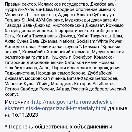
Правый сектор, Исламское государство, Джабха аль-
Нусра ли-Ахль аш-Шам, Народное ополчение имени К.
Минина и Д. Пожарского, Аджр от Аллаха Субхану уа
Тагьаля SHAM, АУМ Синрике, Муджахеды джамаата Ат-
Тавхида Валь-Джихад, Чистопольский Джамаат, Рохнамо
ба суи давлати исломи, Террористическое сообщество
Сеть, Катиба Таухид валь-Джихад, Хайят Тахрир аш-Шам,
Ахлю Сунна Валь Джамаа, National Socialism/White Power,
Артподготовка, Религиозная группа “Джамаат “Красный
пахарь”, Колумбайн, Хатлонский джамаат, Мусульманская
религиозная группа п. Кушкуль г. Оренбург, Крымско-
татарский добровольческий батальон имени Номана
Челебиджихана, Азов, Партия исламского возрождения
Таджикистана, Народная самооборона, Дуббайский
джамаат, московская ячейка, Батал-Хаджи Белхороев,
Маньяки Культ Убийц, Молодёжь Которая Улыбается,
Легион Свобода России, Айдар, Русский добровольческий
корпус
Источник:
http://nac.gov.ru/terroristicheskie-i-
ekstremistskie-organizacii-i-materialy.html
данные
на
16.11.2023
* Перечень общественных объединений и