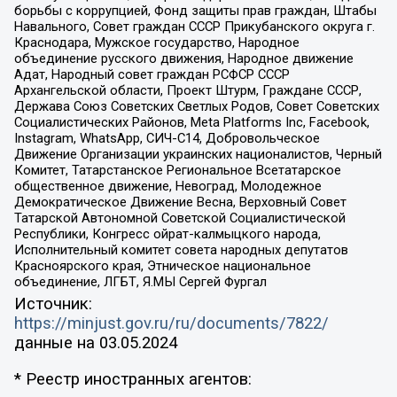
борьбы с коррупцией, Фонд защиты прав граждан, Штабы
Навального, Совет граждан СССР Прикубанского округа г.
Краснодара, Мужское государство, Народное
объединение русского движения, Народное движение
Адат, Народный совет граждан РСФСР СССР
Архангельской области, Проект Штурм, Граждане СССР,
Держава Союз Советских Светлых Родов, Совет Советских
Социалистических Районов, Meta Platforms Inc, Facebook,
Instagram, WhatsApp, СИЧ-С14, Добровольческое
Движение Организации украинских националистов, Черный
Комитет, Татарстанское Региональное Всетатарское
общественное движение, Невоград, Молодежное
Демократическое Движение Весна, Верховный Совет
Татарской Автономной Советской Социалистической
Республики, Конгресс ойрат-калмыцкого народа,
Исполнительный комитет совета народных депутатов
Красноярского края, Этническое национальное
объединение, ЛГБТ, Я.МЫ Сергей Фургал
Источник:
https://minjust.gov.ru/ru/documents/7822/
данные на
03.05.2024
* Реестр иностранных агентов: