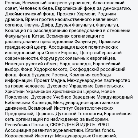
Россия, Всемирный конгресс украинцев, Атлантический
совет, Человек в беде, Европейский фонд за демократию,
Джеймстаунский фонд, Прожект Хармони, Родники
дракона, Врачи против насильственного извлечения
органов, Фалунь Дафа, Друзья Фалуньгун, Фалуньгун,
Коалиция по расследованию преследования в отношении
Фалуньгун в Китае, Всемирная организация по
расследованию преследований Фалуньгун, Пражский
гражданский центр, Ассоциация школ политических
исследований при Совете Европы, Центр либеральной
современности, Форум русскоязычных европейцев,
Немецко-русский обмен, Бард колледж, Европейский
выбор, Фонд Ходорковского, Оксфордский российский
фонд, Фонд Будущее России, Компания свободы
информации, Проект Медиа, Международное партнерство
за права человека, Духовное Управление Евангельских
Христиан Украинской Христианской Церкви, Новое
Поколение, Духовное Учебное Заведение Международный
Библейский Колледж, Международное христианское
движение, Всемирный Институт Саентологических
Предприятий, Церковь Духовной Технологии, Европейская
сеть организаций по наблюдению за выборами,
Республика Польша, СВОБОДНЫЙ ИДЕЛЬ-УРАЛ,
Ассоциация развития журналистики, IStories fonds,
Королевский Институт Международных Отношений,