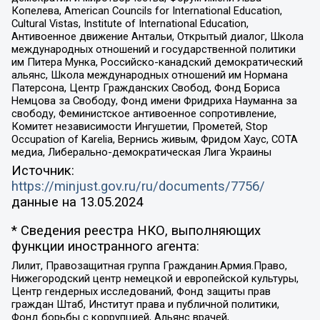
Копелева, American Councils for International Education,
Cultural Vistas, Institute of International Education,
Антивоенное движение Антальи, Открытый диалог, Школа
международных отношений и государственной политики
им Питера Мунка, Российско-канадский демократический
альянс, Школа международных отношений им Нормана
Патерсона, Центр Гражданских Свобод, Фонд Бориса
Немцова за Свободу, Фонд имени Фридриха Науманна за
свободу, Феминистское антивоенное сопротивление,
Комитет независимости Ингушетии, Прометей, Stop
Occupation of Karelia, Вернись живым, Фридом Хаус, СОТА
медиа, Либерально-демократическая Лига Украины
Источник:
https://minjust.gov.ru/ru/documents/7756/
данные на
13.05.2024
* Сведения реестра НКО, выполняющих
функции иностранного агента:
Лилит, Правозащитная группа Гражданин.Армия.Право,
Нижегородский центр немецкой и европейской культуры,
Центр гендерных исследований, Фонд защиты прав
граждан Штаб, Институт права и публичной политики,
Фонд борьбы с коррупцией, Альянс врачей,