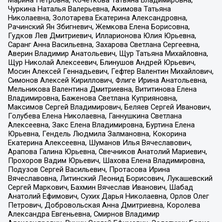
Марина Петровна, Кочеткова Татьяна Владимировна,
Чуркина Наталья Валерьевна, Акимова Татьяна
Николаевна, Золотарева Екатерина Александровна,
Рачинский Ян Збигневич, Жемкова Елена Борисовна,
Гудков Лев Дмитриевич, Илларионова Юлия Юрьевна,
Саранг Анна Васильевна, Захарова Светлана Сергеевна,
Аверин Владимир Анатольевич, Щур Татьяна Михайловна,
Щур Николай Алексеевич, Блинушов Андрей Юрьевич,
Мосин Алексей Геннадьевич, Гефтер Валентин Михайлович,
Симонов Алексей Кириллович, Флиге Ирина Анатольевна,
Мельникова Валентина Дмитриевна, Вититинова Елена
Владимировна, Баженова Светлана Куприяновна,
Максимов Сергей Владимирович, Беляев Сергей Иванович,
Голубева Елена Николаевна, Ганнушкина Светлана
Алексеевна, Закс Елена Владимировна, Буртина Елена
Юрьевна, Гендель Людмила Залмановна, Кокорина
Екатерина Алексеевна, Шуманов Илья Вячеславович,
Арапова Галина Юрьевна, Свечников Анатолий Мариевич,
Прохоров Вадим Юрьевич, Шахова Елена Владимировна,
Подузов Сергей Васильевич, Протасова Ирина
Вячеславовна, Литинский Леонид Борисович, Лукашевский
Сергей Маркович, Бахмин Вячеслав Иванович, Шабад
Анатолий Ефимович, Сухих Дарья Николаевна, Орлов Олег
Петрович, Добровольская Анна Дмитриевна, Королева
Александра Евгеньевна, Смирнов Владимир