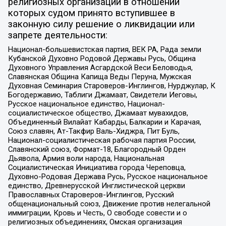
религиозных организаций в отношении
которых судом принято вступившее в
законную силу решение о ликвидации или
запрете деятельности:
Национал-большевистская партия, ВЕК РА, Рада земли
Кубанской Духовно Родовой Державы Русь, Община
Духовного Управления Асгардской Веси Беловодья,
Славянская Община Капища Веды Перуна, Мужская
Духовная Семинария Староверов-Инглингов, Нурджулар, К
Богодержавию, Таблиги Джамаат, Свидетели Иеговы,
Русское национальное единство, Национал-
социалистическое общество, Джамаат мувахидов,
Объединенный Вилайат Кабарды, Балкарии и Карачая,
Союз славян, Ат-Такфир Валь-Хиджра, Пит Буль,
Национал-социалистическая рабочая партия России,
Славянский союз, Формат-18, Благородный Орден
Дьявола, Армия воли народа, Национальная
Социалистическая Инициатива города Череповца,
Духовно-Родовая Держава Русь, Русское национальное
единство, Древнерусской Инглистической церкви
Православных Староверов-Инглингов, Русский
общенациональный союз, Движение против нелегальной
иммиграции, Кровь и Честь, О свободе совести и о
религиозных объединениях, Омская организация