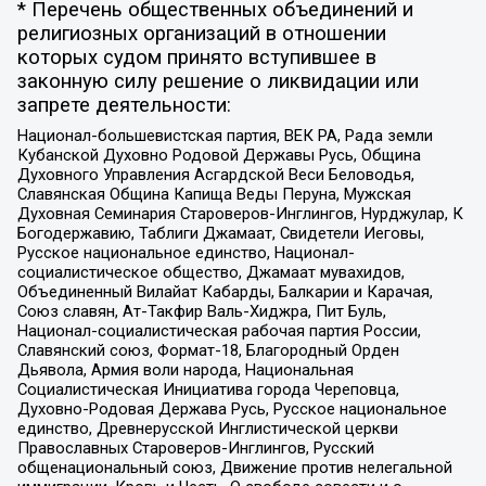
* Перечень общественных объединений и
религиозных организаций в отношении
которых судом принято вступившее в
законную силу решение о ликвидации или
запрете деятельности:
Национал-большевистская партия, ВЕК РА, Рада земли
Кубанской Духовно Родовой Державы Русь, Община
Духовного Управления Асгардской Веси Беловодья,
Славянская Община Капища Веды Перуна, Мужская
Духовная Семинария Староверов-Инглингов, Нурджулар, К
Богодержавию, Таблиги Джамаат, Свидетели Иеговы,
Русское национальное единство, Национал-
социалистическое общество, Джамаат мувахидов,
Объединенный Вилайат Кабарды, Балкарии и Карачая,
Союз славян, Ат-Такфир Валь-Хиджра, Пит Буль,
Национал-социалистическая рабочая партия России,
Славянский союз, Формат-18, Благородный Орден
Дьявола, Армия воли народа, Национальная
Социалистическая Инициатива города Череповца,
Духовно-Родовая Держава Русь, Русское национальное
единство, Древнерусской Инглистической церкви
Православных Староверов-Инглингов, Русский
общенациональный союз, Движение против нелегальной