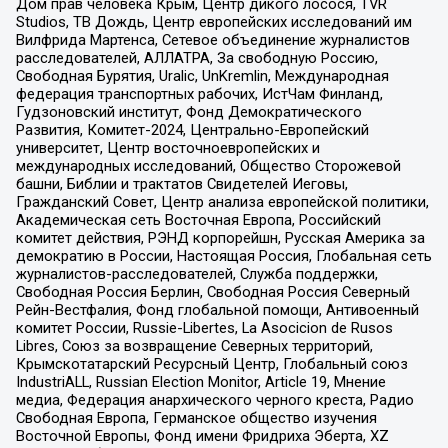
Дом прав человека Крым, Центр дикого лосося, TVR
Studios, ТВ Дождь, Центр европейских исследований им
Вилфрида Мартенса, Сетевое объединение журналистов
расследователей, АЛЛАТРА, За свободную Россию,
Свободная Бурятия, Uralic, UnKremlin, Международная
федерация транспортных рабочих, ИстЧам Финланд,
Гудзоновский институт, Фонд Демократического
Развития, Комитет-2024, Центрально-Европейский
университет, Центр восточноевропейских и
международных исследований, Общество Сторожевой
башни, Библии и трактатов Свидетелей Иеговы,
Гражданский Совет, Центр анализа европейской политики,
Академическая сеть Восточная Европа, Российский
комитет действия, РЭНД корпорейшн, Русская Америка за
демократию в России, Настоящая Россия, Глобальная сеть
журналистов-расследователей, Служба поддержки,
Свободная Россия Берлин, Свободная Россия Северный
Рейн-Вестфалия, Фонд глобальной помощи, Антивоенный
комитет России, Russie-Libertes, La Asocicion de Rusos
Libres, Союз за возвращение Северных территорий,
Крымскотатарский Ресурсный Центр, Глобальный союз
IndustriALL, Russian Election Monitor, Article 19, Мнение
медиа, Федерация анархического черного креста, Радио
Свободная Европа, Германское общество изучения
Восточной Европы, Фонд имени Фридриха Эберта, XZ