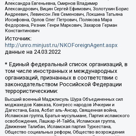
Александра Евгеньевна, Смирнов Владимир
Александрович, Вицин Сергей Ефимович, Золотухин Борис
Андреевич, Левинсон Лев Семенович, Локшина Татьяна
Иосифовна, Орлов Олег Петрович, Полякова Мара
Федоровна, Резник Генри Маркович, Захаров Герман
Константинович
Источник:
http://unro.minjust.ru/NKOForeignAgent.aspx
данные на
24.03.2022
* Единый федеральный список организаций, в
том числе иностранных и международных
организаций, признанных в соответствии с
законодательством Российской Федерации
террористическими:
Высший военный Маджлисуль Шура Объединенных сил
моджахедов Кавказа, Конгресс народов Ичкерии и
Дагестана, База, Асбат аль-Ансар, Священная война,
Исламская группа, Братья-мусульмане, Партия исламского
освобождения, Лашкар-И-Тайба, Исламская группа,
Движение Талибан, Исламская партия Туркестана,
Общество социальных реформ, Общество возрождения