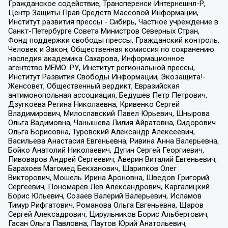
Гражданское содействие, Трансперенси Интернешнл-Р,
Центр Защиты Прав Средств Массовой Информации,
Институт развития прессы - Сибирь, Частное учреждение в
Санкт-Петербурге Совета Министров Северных Стран,
Фонд поддержки свободы прессы, Гражданский контроль,
Человек и Закон, Общественная комиссия по сохранению
наследия академика Сахарова, Информационное
агентство МЕМО. РУ, Институт региональной прессы,
Институт Развития Свободы Информации, Экозащита!-
Женсовет, Общественный вердикт, Евразийская
антимонопольная ассоциация, Бедушев Петр Петрович,
Дзугкоева Регина Николаевна, Кривенко Сергей
Владимирович, Милославский Павел Юрьевич, Шнырова
Ольга Вадимовна, Чанышева Лилия Айратовна, Сидорович
Ольга Борисовна, Туровский Александр Алексеевич,
Васильева Анастасия Евгеньевна, Ривина Анна Валерьевна,
Бойко Анатолий Николаевич, Дугин Сергей Георгиевич,
Пивоваров Андрей Сергеевич, Аверин Виталий Евгеньевич,
Барахоев Магомед Бекханович, Шарипков Олег
Викторович, Мошель Ирина Ароновна, Шведов Григорий
Сергеевич, Пономарев Лев Александрович, Каргалицкий
Борис Юльевич, Созаев Валерий Валерьевич, Исламов
Тимур Рифгатович, Романова Ольга Евгеньевна, Щаров
Сергей Алексадрович, Цирульников Борис Альбертович,
Гасан Ольга Павловна, Паутов Юрий Анатольевич,