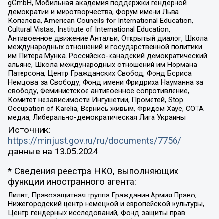
gGmbH, Мобильная академия поддержки гендерной
демократии и миротворчества, Форум имени Льва
Копелева, American Councils for International Education,
Cultural Vistas, Institute of International Education,
Антивоенное движение Антальи, Открытый диалог, Школа
международных отношений и государственной политики
им Питера Мунка, Российско-канадский демократический
альянс, Школа международных отношений им Нормана
Патерсона, Центр Гражданских Свобод, Фонд Бориса
Немцова за Свободу, Фонд имени Фридриха Науманна за
свободу, Феминистское антивоенное сопротивление,
Комитет независимости Ингушетии, Прометей, Stop
Occupation of Karelia, Вернись живым, Фридом Хаус, СОТА
медиа, Либерально-демократическая Лига Украины
Источник:
https://minjust.gov.ru/ru/documents/7756/
данные на
13.05.2024
* Сведения реестра НКО, выполняющих
функции иностранного агента:
Лилит, Правозащитная группа Гражданин.Армия.Право,
Нижегородский центр немецкой и европейской культуры,
Центр гендерных исследований, Фонд защиты прав