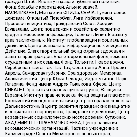
граждан Штаб, Институт права и публичной политики,
Фонд борьбы с коррупцией, Альянс врачей,
НАСИЛИЮ.НЕТ, Мы против СПИДа, СВЕЧА, Гуманитарное
действие, Открытый Петербург, Лига Избирателей,
Правовая инициатива, Гражданский Союз, Хасдей
Ерушалаим, Центр поддержки и содействия развитию
средств массовой информации, Горячая Линия, В защиту
прав заключенных, Институт глобализации и социальных
движений, Центр социально-информационных инициатив
Действие, Благотворительный фонд охраны здоровья и
защиты прав граждан, Благотворительный фонд помощи
осужденным и их семьям, Фонд Тольятти, Новое время,
Серебряная тайга, Так-Так-Так, Сова, центр Анна, Проект
Апрель, Самарская губерния, Эра здоровья, Мемориал,
Аналитический Центр Юрия Левады, Издательство Парк
Гагарина, Фонд имени Андрея Рылькова, Сфера, Центр
СИБАЛЬТ, Уральская правозащитная группа, Женщины
Евразии, Институт прав человека, Фонд защиты гласности,
Российский исследовательский центр по правам человека,
Дальневосточный центр развития гражданских инициатив
и социального партнерства, Гражданское действие, Центр
независимых социологических исследований, Сутяжник,
АКАДЕМИЯ ПО ПРАВАМ ЧЕЛОВЕКА, Центр развития
некоммерческих организаций, Частное учреждение в
Калининграде Совета Министров северных стран,