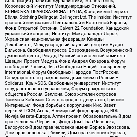
Ассоциация развития журналистики, IStories fonds,
Королевский Институт Международных Отношений,
КРИМСЬКА ПРАВОЗАХИСНА ГРУПА, Фонд имени Генриха
Бёлля, Stichting Bellingcat, Bellingcat Ltd, The Insider, Институт
правовой инициативы Центральной и Восточной Европы,
Фонд Открытой Эстонии, Calvert 22 Foundation, Канадский
украинский конгресс, Институт Макдональда-Лорье,
Украинская национальная федерация Канады,
Декабристы, Международный научный центр им Вудро
Вильсона, Свободная пресса, Возрождение, Всеукраинский
духовный центр , Риддл, Русский антивоенный комитет в
Швеции, Проект Медуза, Фонд Андрея Сахарова, Форум
свободной России, Лига Свободных Наций, Transparеncy
International, Форум Свободных Народов ПостРоссии,
Солидарность с гражданским движением в России –
Solidarus, КрымSOS, Свободный университет, Институт
государственного управления, Форум гражданского
общества Россия, Беллона, Союз жителей островов
Тисима и Хабомаи, Съезд народных депутатов, Гринпис
Интернешнл, Фонд борьбы с коррупцией Инк, Завет
церквей TCCN, Агора, Всемирный фонд природы, BDR
Novaja Gazeta-Europe, Алтай проект, Образовательный дом
прав человека Чернигов, Фонд Дом Прав Человека,
Белорусский дом прав человека имени Бориса Звозскова,
Дом прав человека Тбилиси, Дом прав человека Ереван,