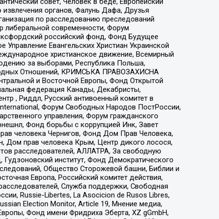
нтический совет, Человек в беде, Европейский
 извлечения органов, Фалунь Дафа, Друзья
рганизация по расследованию преследований
тр либеральной современности, Форум
 Оксфордский российский фонд, Фонд Будущее
е Управление Евангельских Христиан Украинской
еждународное христианское движение, Всемирный
людению за выборами, Республика Польша,
народных Отношений, КРИМСЬКА ПРАВОЗАХИСНА
ы Центральной и Восточной Европы, Фонд Открытой
иональная федерация Канады, Декабристы,
тр , Риддл, Русский антивоенный комитет в
nternational, Форум Свободных Народов ПостРоссии,
дарственного управления, Форум гражданского
рнешнл, Фонд борьбы с коррупцией Инк, Завет
прав человека Чернигов, Фонд Дом Прав Человека,
н, Дом прав человека Крым, Центр дикого лосося,
стов расследователей, АЛЛАТРА, За свободную
д, Гудзоновский институт, Фонд Демократического
сследований, Общество Сторожевой башни, Библии и
сточная Европа, Российский комитет действия,
-расследователей, Служба поддержки, Свободная
 Russie-Libertes, La Asocicion de Rusos Libres,
an Election Monitor, Article 19, Мнение медиа,
Европы, Фонд имени Фридриха Эберта, XZ gGmbH,