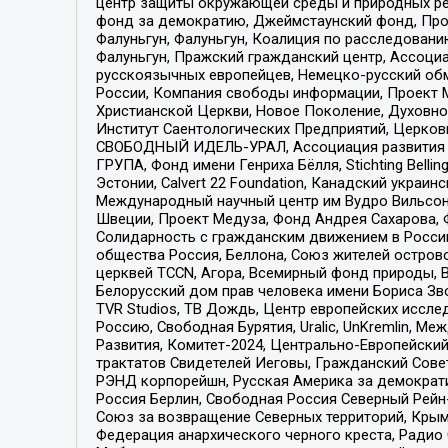
центр защиты окружающей среды и природных ресу
фонд за демократию, Джеймстаунский фонд, Прож
Фалуньгун, Фалуньгун, Коалиция по расследован
Фалуньгун, Пражский гражданский центр, Ассоци
русскоязычных европейцев, Немецко-русский об
России, Компания свободы информации, Проект М
Христианской Церкви, Новое Поколение, Духовн
Институт Саентологических Предприятий, Церков
СВОБОДНЫЙ ИДЕЛЬ-УРАЛ, Ассоциация развития ж
ГРУПА, Фонд имени Генриха Бёлля, Stichting Bellin
Эстонии, Calvert 22 Foundation, Канадский укра
Международный научный центр им Вудро Вильсона
Швеции, Проект Медуза, Фонд Андрея Сахарова, Ф
Солидарность с гражданским движением в России 
общества Россия, Беллона, Союз жителей острово
церквей TCCN, Агора, Всемирный фонд природы, B
Белорусский дом прав человека имени Бориса Зво
TVR Studios, ТВ Дождь, Центр европейских иссл
Россию, Свободная Бурятия, Uralic, UnKremlin, 
Развития, Комитет-2024, Центрально-Европейски
трактатов Свидетелей Иеговы, Гражданский Совет
РЭНД корпорейшн, Русская Америка за демократи
Россия Берлин, Свободная Россия Северный Рейн-В
Союз за возвращение Северных территорий, Крымско
Федерация анархического черного креста, Радио