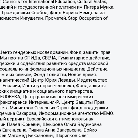
ls for International Education, Cultural Vistas,
ошений и государственной политики им Питера Мунка,
 Гражданских Свобод, Фонд Бориса Немцова за
имости Ингушетии, Прометей, Stop Occupation of
 Центр гендерных исследований, Фонд защиты прав
 Мы против СПИДа, СВЕЧА, Гуманитарное действие,
ддержки и содействия развитию средств массовой
р социально-информационных инициатив Действие,
 и их семьям, Фонд Тольятти, Новое время,
, Аналитический Центр Юрия Левады, Издательство
 Евразии, Институт прав человека, Фонд защиты
ких инициатив и социального партнерства,
ЕЛОВЕКА, Центр развития некоммерческих
 Трансперенси Интернешнл-Р, Центр Защиты Прав
овета Министров Северных Стран, Фонд поддержки
адемика Сахарова, Информационное агентство МЕМО.
ый вердикт, Евразийская антимонопольная
кий Павел Юрьевич, Шнырова Ольга Вадимовна,
 Евгеньевна, Ривина Анна Валерьевна, Бойко
хоев Магомед Бекханович, Шарипков Олег