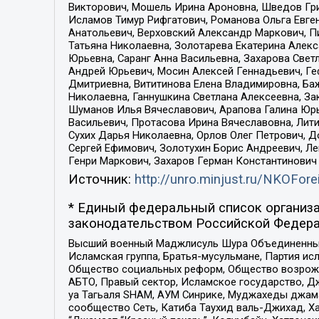
Викторович, Мошель Ирина Ароновна, Шведов Гри
Исламов Тимур Рифгатович, Романова Ольга Евге
Анатольевич, Верховский Александр Маркович, П
Татьяна Николаевна, Золотарева Екатерина Алек
Юрьевна, Саранг Анна Васильевна, Захарова Свет
Андрей Юрьевич, Мосин Алексей Геннадьевич, Ге
Дмитриевна, Вититинова Елена Владимировна, Ба
Николаевна, Ганнушкина Светлана Алексеевна, За
Шуманов Илья Вячеславович, Арапова Галина Юрь
Васильевич, Протасова Ирина Вячеславовна, Лит
Сухих Дарья Николаевна, Орлов Олег Петрович, 
Сергей Ефимович, Золотухин Борис Андреевич, Л
Генри Маркович, Захаров Герман Константинович
Источник:
http://unro.minjust.ru/NKOFore
* Единый федеральный список организа
законодательством Российской Федера
Высший военный Маджлисуль Шура Объединенных с
Исламская группа, Братья-мусульмане, Партия ис
Общество социальных реформ, Общество возрожд
АБТО, Правый сектор, Исламское государство, Д
уа Тагьаля SHAM, АУМ Синрике, Муджахеды джама
сообщество Сеть, Катиба Таухид валь-Джихад, Хай