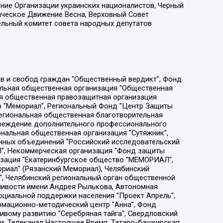
ение Организации украинских националистов, Черный
ическое Движение Весна, Верховный Совет
ельный комитет совета народных депутатов
ции социально-правовых программ "Лилит", Дальневосточное общественное движение "Маяк", Санкт-Петербургская ЛГБТ-инициативная группа "Выход", Инициативная группа ЛГБТ+ "Реверс", Алексеев Андрей Викторович, Бекбулатова Таисия Львовна, Беляев Иван Михайлович, Владыкина Елена Сергеевна, Гельман Марат Александрович, Никульшина Вероника Юрьевна, Толоконникова Надежда Андреевна, Шендерович Виктор Анатольевич, Общество с ограниченной ответственностью "Данное сообщение", Общество с ограниченной ответственностью Издательский дом "Новая глава", Айнбиндер Александра Александровна, Московский комьюнити-центр для ЛГБТ+инициатив, Благотворительный фонд развития филантропии, Deutsche Welle (Германия, Kurt-Schumacher-Strasse 3, 53113 Bonn), Борзунова Мария Михайловна, Воробьев Виктор Викторович, Голубева Анна Львовна, Константинова Алла Михайловна, Малкова Ирина Владимировна, Мурадов Мурад Абдулгалимович, Осетинская Елизавета Николаевна, Понасенков Евгений Николаевич, Ганапольский Матвей Юрьевич, Киселев Евгений Алексеевич, Борухович Ирина Григорьевна, Дремин Иван Тимофеевич, Дубровский Дмитрий Викторович, Красноярская региональная общественная организация поддержки и развития альтернативных образовательных технологий и межкультурных коммуникаций "ИНТЕРРА", Маяковская Екатерина Алексеевна, Фейгин Марк Захарович, Филимонов Андрей Викторович, Дзугкоева Регина Николаевна, Доброхотов Роман Александрович, Дудь Юрий Александрович, Елкин Сергей Владимирович, Кругликов Кирилл Игоревич, Сабунаева Мария Леонидовна, Семенов Алексей Владимирович, Шаинян Карен Багратович, Шульман Екатерина Михайловна, Асафьев Артур Валерьевич, Вахштайн Виктор Семенович, Венедиктов Алексей Алексеевич, Лушникова Екатерина Евгеньевна, Волков Леонид Михайлович, Невзоров Александр Глебович, Пархоменко Сергей Борисович, Сироткин Ярослав Николаевич, Кара-Мурза Владимир Владимирович, Баранова Наталья Владимировна, Гозман Леонид Яковлевич, Кагарлицкий Борис Юльевич, Климарев Михаил Валерьевич, Милов Владимир Станиславович, Автономная некоммерческая организация Краснодарский центр современного искусства "Типография", Моргенштерн Алишер Тагирович, Соболь Любовь Эдуардовна, Общество с ограниченной ответственностью "ЛИЗА НОРМ", Каспаров Гарри Кимович, Ходорковский Михаил Борисович, Общество с ограниченной ответственностью "Апрельские тезисы", Данилович Ирина Брониславовна, Кашин Олег Владимирович, Петров Николай Владимирович, Пивоваров Алексей Владимирович, Соколов Михаил Владимирович, Цветкова Юлия Владимировна, Чичваркин Евгений Александрович, Комитет против пыток/Команда против пыток, Общество с ограниченной ответственностью "Первый научный", Общество с ограниченной ответственностью "Вертолет и ко", Белоцерковская Вероника Борисовна, Кац Максим Евгеньевич, Лазарева Татьяна Юрьевна, Шаведдинов Руслан Табризович, Яшин Илья Валерьевич, Общество с ограниченной ответственностью "Иноагент ААВ", Алешковский Дмитрий Петрович, Альбац Евгения Марковна, Быков Дмитрий Львович, Галямина Юлия Евгеньевна, Лойко Сергей Леонидович, Мартынов Кирилл Константинович, Медведев Сергей Александрович, Крашенинников Федор Геннадиевич, Гордеева Катерина Вл