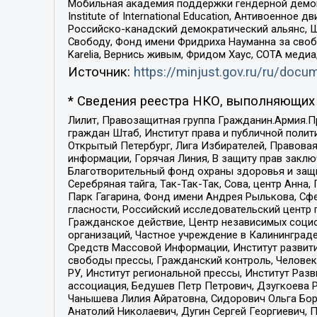
Мобильная академия поддержки гендерной демократи
Institute of International Education, Антивоенн
Российско-канадский демократический альянс, 
Свободу, Фонд имени Фридриха Науманна за свобо
Karelia, Вернись живым, Фридом Хаус, СОТА меди
Источник:
https://minjust.gov.ru/ru/doc
* Сведения реестра НКО, выполняющих 
Лилит, Правозащитная группа Гражданин.Армия.П
граждан Штаб, Институт права и публичной поли
Открытый Петербург, Лига Избирателей, Правова
информации, Горячая Линия, В защиту прав закл
Благотворительный фонд охраны здоровья и защи
Серебряная тайга, Так-Так-Так, Сова, центр Анн
Парк Гагарина, Фонд имени Андрея Рылькова, Сф
гласности, Российский исследовательский центр 
Гражданское действие, Центр независимых соци
организаций, Частное учреждение в Калининград
Средств Массовой Информации, Институт развити
свободы прессы, Гражданский контроль, Человек
РУ, Институт региональной прессы, Институт Ра
ассоциация, Бедушев Петр Петрович, Дзугкоева 
Чанышева Лилия Айратовна, Сидорович Ольга Бори
Анатолий Николаевич, Дугин Сергей Георгиевич, 