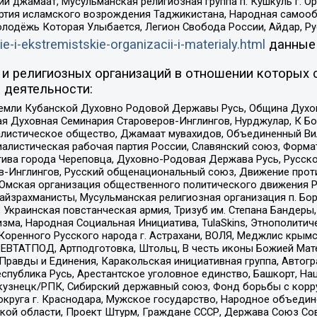
ий джамаат, Мусульманская религиозная группа п. Кушкуль г. 
ртия исламского возрождения Таджикистана, Народная самооб
олодёжь Которая Улыбается, Легион Свобода России, Айдар, Р
ie-i-ekstremistskie-organizacii-i-materialy.html
данные
и религиозных организаций в отношении которых 
 деятельности:
земли Кубанской Духовно Родовой Державы Русь, Община Духо
 Духовная Семинария Староверов-Инглингов, Нурджулар, К Бо
листическое общество, Джамаат мувахидов, Объединенный Вил
иалистическая рабочая партия России, Славянский союз, Форма
ива города Череповца, Духовно-Родовая Держава Русь, Русск
-Инглингов, Русский общенациональный союз, Движение против
 Омская организация общественного политического движения Р
йзрахманисты, Мусульманская религиозная организация п. Бо
краинская повстанческая армия, Тризуб им. Степана Бандеры, Бр
зма, Народная Социальная Инициатива, TulaSkins, Этнополитич
оренного Русского народа г. Астрахани, ВОЛЯ, Меджлис крымс
РЕВТАТПОД, Артподготовка, Штольц, В честь иконы Божией Мате
равды и Единения, Каракольская инициативная группа, Автогра
спублика Русь, Арестантское уголовное единство, Башкорт, Наци
окузнецк/РПК, Сибирский державный союз, Фонд борьбы с кор
округа г. Краснодара, Мужское государство, Народное объедин
ой области, Проект Штурм, Граждане СССР, Держава Союз Сов