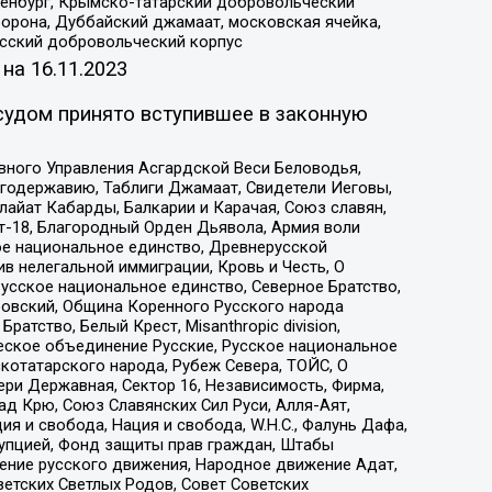
Оренбург, Крымско-татарский добровольческий
орона, Дуббайский джамаат, московская ячейка,
усский добровольческий корпус
 на
16.11.2023
судом принято вступившее в законную
вного Управления Асгардской Веси Беловодья,
годержавию, Таблиги Джамаат, Свидетели Иеговы,
айат Кабарды, Балкарии и Карачая, Союз славян,
т-18, Благородный Орден Дьявола, Армия воли
ое национальное единство, Древнерусской
 нелегальной иммиграции, Кровь и Честь, О
усское национальное единство, Северное Братство,
ровский, Община Коренного Русского народа
атство, Белый Крест, Misanthropic division,
еское объединение Русские, Русское национальное
котатарского народа, Рубеж Севера, ТОЙС, О
ри Державная, Сектор 16, Независимость, Фирма,
д Крю, Союз Славянских Сил Руси, Алля-Аят,
я и свобода, Нация и свобода, W.H.С., Фалунь Дафа,
рупцией, Фонд защиты прав граждан, Штабы
ение русского движения, Народное движение Адат,
етских Светлых Родов, Совет Советских