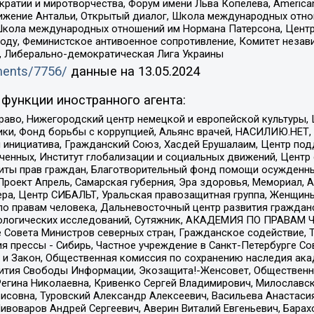
и и миротворчества, Форум имени Льва Копелева, American Counci
ое движение Антальи, Открытый диалог, Школа международных отн
Школа международных отношений им Нормана Патерсона, Центр
ду, Феминистское антивоенное сопротивление, Комитет независ
а, Либерально-демократическая Лига Украины
uments/7756/
данные на
13.05.2024
функции иностранного агента:
раво, Нижегородский центр немецкой и европейской культуры,
тики, Фонд борьбы с коррупцией, Альянс врачей, НАСИЛИЮ.НЕТ,
я инициатива, Гражданский Союз, Хасдей Ерушалаим, Центр по
юченных, Институт глобализации и социальных движений, Цент
ты прав граждан, Благотворительный фонд помощи осужденным
а, Проект Апрель, Самарская губерния, Эра здоровья, Мемориал
ера, Центр СИБАЛЬТ, Уральская правозащитная группа, Женщины
по правам человека, Дальневосточный центр развития гражданс
ологических исследований, Сутяжник, АКАДЕМИЯ ПО ПРАВАМ Ч
е Совета Министров северных стран, Гражданское содействие,
я прессы - Сибирь, Частное учреждение в Санкт-Петербурге С
 и Закон, Общественная комиссия по сохранению наследия ак
звития Свободы Информации, Экозащита!-Женсовет, Общественн
Регина Николаевна, Кривенко Сергей Владимирович, Милославс
совна, Туровский Александр Алексеевич, Васильева Анастасия
Пивоваров Андрей Сергеевич, Аверин Виталий Евгеньевич, Бара