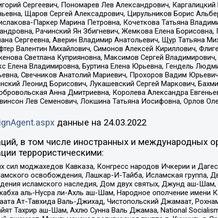
горий Сергеевич, Пономарев Лев Александрович, Каргалицкий 
ньевна, Щаров Сергей Алексадрович, Цирульников Борис Альбер
ислакова-Паркер Марина Петровна, Кочеткова Татьяна Владими
сандровна, Рачинский Ян Збигневич, Жемкова Елена Борисовна,
лана Сергеевна, Аверин Владимир Анатольевич, Щур Татьяна М
фтер Валентин Михайлович, Симонов Алексей Кириллович, Флиг
женова Светлана Куприяновна, Максимов Сергей Владимирович, 
кс Елена Владимировна, Буртина Елена Юрьевна, Гендель Людм
евна, Свечников Анатолий Мариевич, Прохоров Вадим Юрьевич
инский Леонид Борисович, Лукашевский Сергей Маркович, Бахм
Добровольская Анна Дмитриевна, Королева Александра Евгенье
евинсон Лев Семенович, Локшина Татьяна Иосифовна, Орлов Ол
ignAgent.aspx
данные на
24.03.2022
ций, в том числе иностранных и международных ор
ции террористическими:
ил моджахедов Кавказа, Конгресс народов Ичкерии и Дагеста
ламского освобождения, Лашкар-И-Тайба, Исламская группа, Дв
ения исламского наследия, Дом двух святых, Джунд аш-Шам, 
жабха аль-Нусра ли-Ахль аш-Шам, Народное ополчение имени К.
ата Ат-Тавхида Валь-Джихад, Чистопольский Джамаат, Рохнам
ят Тахрир аш-Шам, Ахлю Сунна Валь Джамаа, National Socialism