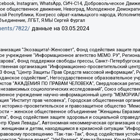
Facebook, Instagram, WhatsApp, СИЧ-С14, Добровольческое Движ
ское общественное движение, Невоград, Молодежное Демократ
ой Республики, Конгресс ойрат-калмыцкого народа, Исполнит
бъединение, ЛГБТ, Я.МЫ Сергей Фургал
uments/7822/
данные на
03.05.2024
Общество с ограниченной ответственностью "Радио Свободная Европа/Радио Свобода", Чешское информационное агентство "MEDIUM-ORIENT", Красноярская региональная общественная организация "Мы против СПИДа", Камалягин Денис Николаевич, Маркелов Сергей Евгеньевич, Пономарев Лев Александрович, Савицкая Людмила Алексеевна, Автономная некоммерческая организация "Центр по работе с проблемой насилия "НАСИЛИЮ.НЕТ", Межрегиональный профессиональный союз работников здравоохранения "Альянс врачей", Юридическое лицо, зарегистрированное в Латвийской Республике, SIA "Medusa Project" (регистрационный номер 40103797863, дата регистрации 10.06.2014), Некоммерческая организация "Фонд по борьбе с коррупцией", Автономная некоммерческая организация "Институт права и публичной политики", Баданин Роман Сергеевич, Гликин Максим Александрович, Железнова Мария Михайловна, Лукьянова Юлия Сергеевна, Маетная Елизавета Витальевна, Маняхин Петр Борисович, Чуракова Ольга Владимировна, Ярош Юлия Петровна, Юридическое лицо "The Insider SIA", зарегистрированное в Риге, Латвийская Республика (дата регистрации 26.06.2015), являющееся администратором доменного имени интернет-издания "The Insider SIA", https://theins.ru, Постернак Алексей Евгеньевич, Рубин Михаил Аркадьевич, Анин Роман Александрович, Юридическое лицо Istories fonds, зарегистрированное в Латвийской Республике (регистрационный номер 50008295751, дата регистрации 24.02.2020), Великовский Дмитрий Александрович, Долинина Ирина Николаевна, Мароховская Алеся Алексеевна, Шлейнов Роман Юрьевич, Шмагун Олеся Валентиновна, Общество с ограниченной ответственностью "Альтаир 2021", Общество с ограниченной ответственностью "Вега 2021", Общество с ограниченной ответственностью "Главный редактор 2021", Общество с ограниченной ответственностью "Ромашки монолит", Важенков Артем Валерьевич, Ивановская областная общественная организация "Центр гендерных исследований", Гурман Юрий Альбертович, Медиапроект "ОВД-Инфо", Егоров Владимир Владимирович, Жилинский Владимир Александрович, Общество с ограниченной ответственностью "ЗП", Иванова София Юрьевна, Карезина Инна Павловна, Кильтау Екатерина Викторовна, Петров Алексей Викторович, Пискунов Сергей Евгеньевич, Смирнов Сергей Сергеевич, Тихонов Михаил Сергеевич, Общество с ограниченной ответственностью "ЖУРНАЛИСТ-ИНОСТРАННЫЙ АГЕНТ", Арапова Галина Юрьевна, Вольтская Татьяна Анатольевна, Американская компания "Mason G.E.S. Anonymous Foundation" (США), являющаяся владельцем интернет-издания https://mnews.world/, Компания "Stichting Bellingcat", зарегистрированная в Нидерландах (дата регистрации 11.07.2018), Захаров Андрей Вячеславович, Клепиковская Екатерина Дмитриевна, Общество с ограниченной ответственностью "МЕМО", Перл Роман Александрович, Симонов Евгений Алексеевич, Соловьева Елена Анатольевна, Сотников Даниил Владимирович, Сурначева Елизавета Дмитриевна, Автономная некоммерческая организация по защите прав человека и информированию населения "Якутия – Наше Мнение", Общество с ограниченной ответственностью "Москоу диджитал медиа", с 26.01.2023 Общество с ограниченной ответственностью "Чайка Белые сады", Ветошкина Валерия Валерьевна, Заговора Максим Александрович, Межрегиональное общественное движение "Российская ЛГБТ - сеть", Оленичев Максим Владимирович, Павлов Иван Юрьевич, Скворцова Елена Сергеевна, Общество с ограниченной ответственностью "Как бы инагент", Кочетков Игорь Викторович, Общество с ограниченной ответственностью "Честные выборы", Еланчик Олег Александрович, Общество с ограниченной ответственностью "Нобелевский призыв", Гималова Регина Эмилевна, Григорьев Андрей Валерьевич, Григорьева Алина Александровна, Ассоциация по содействию защите прав призывников, альтернативнослужащих и военнослужащих "Правозащитная группа "Гражданин.Армия.Право", Хисамова Регина Фаритовна, Автономная некоммерческая организация по реализа