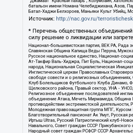
“Джамаат “Красный пахарь”, Колумбайн, Хатлонск
батальон имени Номана Челебиджихана, Азов, Па
Батал-Хаджи Белхороев, Маньяки Культ Убийц, М
Источник:
http://nac.gov.ru/terroristichesk
* Перечень общественных объединений 
силу решение о ликвидации или запрете
Национал-большевистская партия, ВЕК РА, Рада 
Славянская Община Капища Веды Перуна, Мужская
Русское национальное единство, Национал-социа
Ат-Такфир Валь-Хиджра, Пит Буль, Национал-соц
народа, Национальная Социалистическая Инициат
Инглистической церкви Православных Староверов
свободе совести и о религиозных объединениях,
Клуб Болельщиков Футбольного Клуба Динамо, Фа
Щелковского района, Правый сектор, УНА - УНСО, У
Религиозное объединение последователей инглии
объединение Атака, Мечеть Мирмамеда, Община К
противодействии экстремистской деятельности, 
Молодежная правозащитная группа МПГ, Курсом П
Благотворительный пансионат Ак Умут, Русская ре
Иртыш Ultras, Русский Патриотический клуб-Нов
Навального, Совет граждан СССР Прикубанского 
Народный совет граждан РСФСР СССР Архангельск