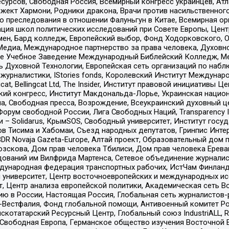
рсов, Свободная Россия, Всемирный конгресс украинцев, Атла
ект Хармони, Родники дракона, Врачи против насильственного
ию преследования в отношении Фалуньгун в Китае, Всемирная о
ация школ политических исследований при Совете Европы, Цен
мен, Бард колледж, Европейский выбор, Фонд Ходорковского,
едиа, Международное партнерство за права человека, Духовно
ое Учебное Заведение Международный Библейский Колледж, М
ь Духовной Технологии, Европейская сеть организаций по наб
урналистики, IStories fonds, Королевский Институт Между
gcat, Bellingcat Ltd, The Insider, Институт правовой инициатив
инский конгресс, Институт Макдональда-Лорье, Украинская нац
, Свободная пресса, Возрождение, Всеукраинский духовный цен
орум свободной России, Лига Свободных Наций, Transparеncy I
– Solidarus, КрымSOS, Свободный университет, Институт госу
в Тисима и Хабомаи, Съезд народных депутатов, Гринпис Инте
DR Novaja Gazeta-Europe, Алтай проект, Образовательный дом 
зскова, Дом прав человека Тбилиси, Дом прав человека Ерева
едований им Вилфрида Мартенса, Сетевое объединение журнали
Международная федерация транспортных рабочих, ИстЧам Финлан
й университет, Центр восточноевропейских и международных и
, Центр анализа европейской политики, Академическая сеть Во
ю в России, Настоящая Россия, Глобальная сеть журналистов
естфалия, Фонд глобальной помощи, Антивоенный комитет России,
татарский Ресурсный Центр, Глобальный союз IndustriALL, Russi
 Свободная Европа, Германское общество изучения Восточной 