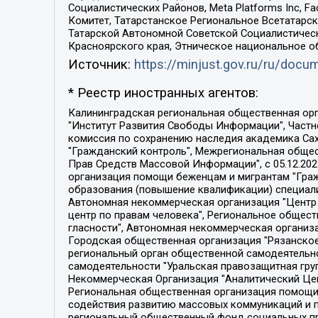
Социалистических Районов, Meta Platforms Inc, 
Комитет, Татарстанское Региональное Всетатар
Татарской Автономной Советской Социалистическ
Красноярского края, Этническое национальное о
Источник:
https://minjust.gov.ru/ru/doc
* Реестр иностранных агентов:
Калининградская региональная общественная организация "Экозащита!-Женсовет", Фонд содействия защите прав и свобод граждан "Общественный вердикт", Фонд "Институт Развития Свободы Информации", Частное учреждение "Информационное агентство МЕМО. РУ", Региональная общественная организация "Общественная комиссия по сохранению наследия академика Сахарова", Фонд поддержки свободы прессы, Санкт-Петербургская общественная правозащитная организация "Гражданский контроль", Межрегиональная общественная организация "Информационно-просветительский центр "Мемориал", Региональный Фонд "Центр Защиты Прав Средств Массовой Информации", с 05.12.2023 Фонд "Центр Защиты Прав Средств массовой информации", Региональная общественная благотворительная организация помощи беженцам и мигрантам "Гражданское содействие", Негосударственное образовательное учреждение дополнительного профессионального образования (повышение квалификации) специалистов "АКАДЕМИЯ ПО ПРАВАМ ЧЕЛОВЕКА", Свердловская региональная общественная организация "Сутяжник", Автономная некоммерческая организация "Центр независимых социологических исследований", Союз общественных объединений "Российский исследовательский центр по правам человека", Региональное общественное учреждение научно-информационный центр "МЕМОРИАЛ", Некоммерческая организация "Фонд защиты гласности", Автономная некоммерческая организация "Институт прав человека", Городская общественная организация "Екатеринбургское общество "МЕМОРИАЛ", Городская общественная организация "Рязанское историко-просветительское и правозащитное общество "Мемориал" (Рязанский Мемориал), Челябинский региональный орган общественной самодеятельности – женское общественное объединение "Женщины Евразии", Челябинский региональный орган общественной самодеятельности "Уральская правозащитная группа", Фонд содействия защите здоровья и социальной справедливости имени Андрея Рылькова, Автономная Некоммерческая Организация "Аналитический Центр Юрия Левады", Автономная некоммерческая организация социальной поддержки населения "Проект Апрель", Региональная общественная организация помощи женщинам и детям, находящимся в кризисной ситуации "Информационно-методический центр "Анна", Фонд содействия развитию массовых коммуникаций и правовому просвещению "Так-так-Так", Фонд содействия устойчивому развитию "Серебряная тайга", Свердловский региональный общественный фонд социальных проектов "Новое время", "Idel.Реалии", Кавказ.Реалии, Крым.Реалии, Телеканал Настоящее Время, Татаро-башкирская служба Радио Свобода (Azatliq Radiosi), Радио Свободная Европа/Радио Свобода (PCE/PC), "Сибирь.Реалии", "Фактограф", Благотворительный фонд помощи осужденным и их семьям, Автономная некоммерческая организация "Институт глобализации и социальных движений", Фонд "В защиту прав заключенных", Частное учреждение "Центр поддержки и содействия развитию средств массовой информации", Пензенский региональный общественный благотворительный фонд "Гражданский союз", "Север.Реалии", Некоммерческая организация Фонд "Правовая инициатива", 