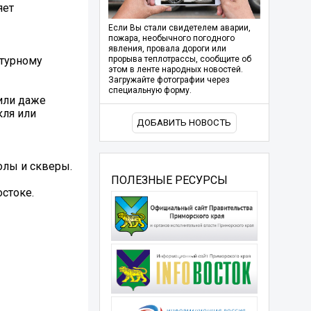
яет
Если Вы стали свидетелем аварии,
пожара, необычного погодного
явления, провала дороги или
ьтурному
прорыва теплотрассы, сообщите об
этом в ленте народных новостей.
Загружайте фотографии через
специальную форму.
 или даже
кля или
ДОБАВИТЬ НОВОСТЬ
олы и скверы.
ПОЛЕЗНЫЕ РЕСУРСЫ
остоке.