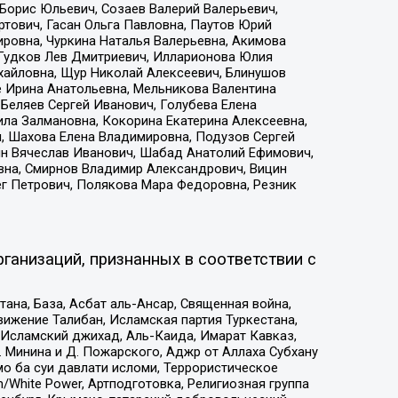
Борис Юльевич, Созаев Валерий Валерьевич,
тович, Гасан Ольга Павловна, Паутов Юрий
ровна, Чуркина Наталья Валерьевна, Акимова
 Гудков Лев Дмитриевич, Илларионова Юлия
ихайловна, Щур Николай Алексеевич, Блинушов
е Ирина Анатольевна, Мельникова Валентина
Беляев Сергей Иванович, Голубева Елена
ила Залмановна, Кокорина Екатерина Алексеевна,
, Шахова Елена Владимировна, Подузов Сергей
ин Вячеслав Иванович, Шабад Анатолий Ефимович,
вна, Смирнов Владимир Александрович, Вицин
ег Петрович, Полякова Мара Федоровна, Резник
ганизаций, признанных в соответствии с
на, База, Асбат аль-Ансар, Священная война,
ижение Талибан, Исламская партия Туркестана,
Исламский джихад, Аль-Каида, Имарат Кавказ,
 Минина и Д. Пожарского, Аджр от Аллаха Субхану
о ба суи давлати исломи, Террористическое
/White Power, Артподготовка, Религиозная группа