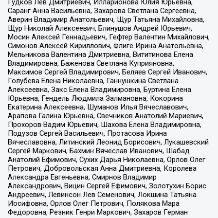
Гудков Лев Дмитриевич, Илларионова Юлия Юрьевна,
Саранг Анна Васильевна, Захарова Светлана Сергеевна,
Аверин Владимир Анатольевич, Щур Татьяна Михайловна,
Щур Николай Алексеевич, Блинушов Андрей Юрьевич,
Мосин Алексей Геннадьевич, Гефтер Валентин Михайлович,
Симонов Алексей Кириллович, Флиге Ирина Анатольевна,
Мельникова Валентина Дмитриевна, Вититинова Елена
Владимировна, Баженова Светлана Куприяновна,
Максимов Сергей Владимирович, Беляев Сергей Иванович,
Голубева Елена Николаевна, Ганнушкина Светлана
Алексеевна, Закс Елена Владимировна, Буртина Елена
Юрьевна, Гендель Людмила Залмановна, Кокорина
Екатерина Алексеевна, Шуманов Илья Вячеславович,
Арапова Галина Юрьевна, Свечников Анатолий Мариевич,
Прохоров Вадим Юрьевич, Шахова Елена Владимировна,
Подузов Сергей Васильевич, Протасова Ирина
Вячеславовна, Литинский Леонид Борисович, Лукашевский
Сергей Маркович, Бахмин Вячеслав Иванович, Шабад
Анатолий Ефимович, Сухих Дарья Николаевна, Орлов Олег
Петрович, Добровольская Анна Дмитриевна, Королева
Александра Евгеньевна, Смирнов Владимир
Александрович, Вицин Сергей Ефимович, Золотухин Борис
Андреевич, Левинсон Лев Семенович, Локшина Татьяна
Иосифовна, Орлов Олег Петрович, Полякова Мара
Федоровна, Резник Генри Маркович, Захаров Герман