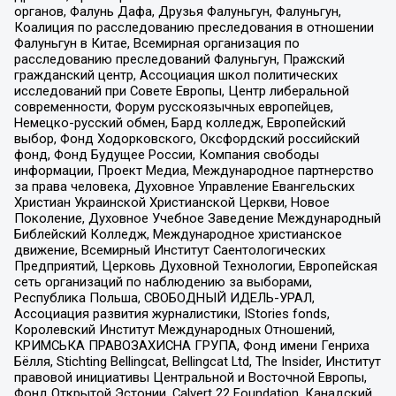
органов, Фалунь Дафа, Друзья Фалуньгун, Фалуньгун,
Коалиция по расследованию преследования в отношении
Фалуньгун в Китае, Всемирная организация по
расследованию преследований Фалуньгун, Пражский
гражданский центр, Ассоциация школ политических
исследований при Совете Европы, Центр либеральной
современности, Форум русскоязычных европейцев,
Немецко-русский обмен, Бард колледж, Европейский
выбор, Фонд Ходорковского, Оксфордский российский
фонд, Фонд Будущее России, Компания свободы
информации, Проект Медиа, Международное партнерство
за права человека, Духовное Управление Евангельских
Христиан Украинской Христианской Церкви, Новое
Поколение, Духовное Учебное Заведение Международный
Библейский Колледж, Международное христианское
движение, Всемирный Институт Саентологических
Предприятий, Церковь Духовной Технологии, Европейская
сеть организаций по наблюдению за выборами,
Республика Польша, СВОБОДНЫЙ ИДЕЛЬ-УРАЛ,
Ассоциация развития журналистики, IStories fonds,
Королевский Институт Международных Отношений,
КРИМСЬКА ПРАВОЗАХИСНА ГРУПА, Фонд имени Генриха
Бёлля, Stichting Bellingcat, Bellingcat Ltd, The Insider, Институт
правовой инициативы Центральной и Восточной Европы,
Фонд Открытой Эстонии, Calvert 22 Foundation, Канадский