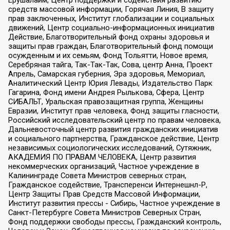
Ерушалаим, Центр поддержки и содействия развитию
средств массовой информации, Горячая Линия, В защиту
прав заключенных, Институт глобализации и социальных
движений, Центр социально-информационных инициатив
Действие, Благотворительный фонд охраны здоровья и
защиты прав граждан, Благотворительный фонд помощи
осужденным и их семьям, Фонд Тольятти, Новое время,
Серебряная тайга, Так-Так-Так, Сова, центр Анна, Проект
Апрель, Самарская губерния, Эра здоровья, Мемориал,
Аналитический Центр Юрия Левады, Издательство Парк
Гагарина, Фонд имени Андрея Рылькова, Сфера, Центр
СИБАЛЬТ, Уральская правозащитная группа, Женщины
Евразии, Институт прав человека, Фонд защиты гласности,
Российский исследовательский центр по правам человека,
Дальневосточный центр развития гражданских инициатив
и социального партнерства, Гражданское действие, Центр
независимых социологических исследований, Сутяжник,
АКАДЕМИЯ ПО ПРАВАМ ЧЕЛОВЕКА, Центр развития
некоммерческих организаций, Частное учреждение в
Калининграде Совета Министров северных стран,
Гражданское содействие, Трансперенси Интернешнл-Р,
Центр Защиты Прав Средств Массовой Информации,
Институт развития прессы - Сибирь, Частное учреждение в
Санкт-Петербурге Совета Министров Северных Стран,
Фонд поддержки свободы прессы, Гражданский контроль,