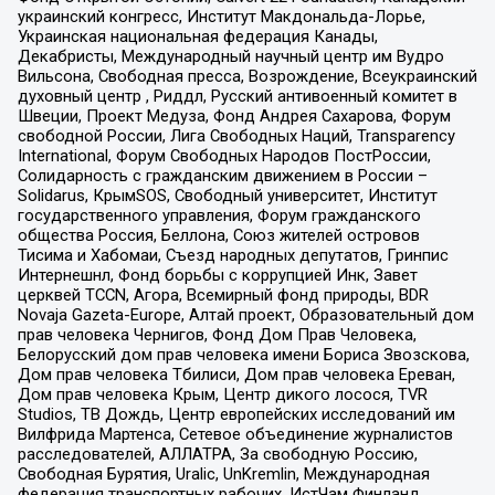
украинский конгресс, Институт Макдональда-Лорье,
Украинская национальная федерация Канады,
Декабристы, Международный научный центр им Вудро
Вильсона, Свободная пресса, Возрождение, Всеукраинский
духовный центр , Риддл, Русский антивоенный комитет в
Швеции, Проект Медуза, Фонд Андрея Сахарова, Форум
свободной России, Лига Свободных Наций, Transparеncy
International, Форум Свободных Народов ПостРоссии,
Солидарность с гражданским движением в России –
Solidarus, КрымSOS, Свободный университет, Институт
государственного управления, Форум гражданского
общества Россия, Беллона, Союз жителей островов
Тисима и Хабомаи, Съезд народных депутатов, Гринпис
Интернешнл, Фонд борьбы с коррупцией Инк, Завет
церквей TCCN, Агора, Всемирный фонд природы, BDR
Novaja Gazeta-Europe, Алтай проект, Образовательный дом
прав человека Чернигов, Фонд Дом Прав Человека,
Белорусский дом прав человека имени Бориса Звозскова,
Дом прав человека Тбилиси, Дом прав человека Ереван,
Дом прав человека Крым, Центр дикого лосося, TVR
Studios, ТВ Дождь, Центр европейских исследований им
Вилфрида Мартенса, Сетевое объединение журналистов
расследователей, АЛЛАТРА, За свободную Россию,
Свободная Бурятия, Uralic, UnKremlin, Международная
федерация транспортных рабочих, ИстЧам Финланд,