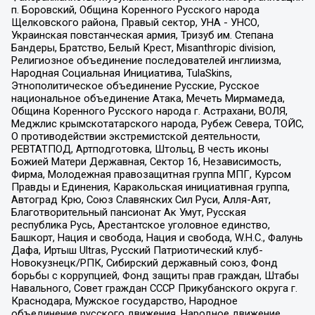
п. Боровский, Община Коренного Русского народа
Щелковского района, Правый сектор, УНА - УНСО,
Украинская повстанческая армия, Тризуб им. Степана
Бандеры, Братство, Белый Крест, Misanthropic division,
Религиозное объединение последователей инглиизма,
Народная Социальная Инициатива, TulaSkins,
Этнополитическое объединение Русские, Русское
национальное объединение Атака, Мечеть Мирмамеда,
Община Коренного Русского народа г. Астрахани, ВОЛЯ,
Меджлис крымскотатарского народа, Рубеж Севера, ТОЙС,
О противодействии экстремистской деятельности,
РЕВТАТПОД, Артподготовка, Штольц, В честь иконы
Божией Матери Державная, Сектор 16, Независимость,
Фирма, Молодежная правозащитная группа МПГ, Курсом
Правды и Единения, Каракольская инициативная группа,
Автоград Крю, Союз Славянских Сил Руси, Алля-Аят,
Благотворительный пансионат Ак Умут, Русская
республика Русь, Арестантское уголовное единство,
Башкорт, Нация и свобода, Нация и свобода, W.H.С., Фалунь
Дафа, Иртыш Ultras, Русский Патриотический клуб-
Новокузнецк/РПК, Сибирский державный союз, Фонд
борьбы с коррупцией, Фонд защиты прав граждан, Штабы
Навального, Совет граждан СССР Прикубанского округа г.
Краснодара, Мужское государство, Народное
объединение русского движения, Народное движение