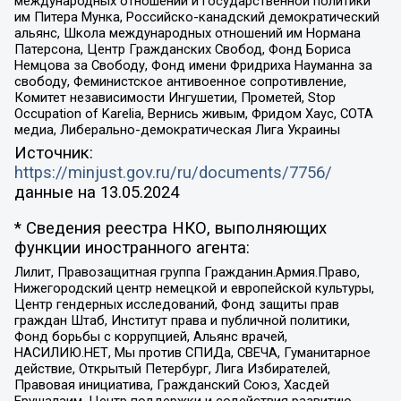
международных отношений и государственной политики
им Питера Мунка, Российско-канадский демократический
альянс, Школа международных отношений им Нормана
Патерсона, Центр Гражданских Свобод, Фонд Бориса
Немцова за Свободу, Фонд имени Фридриха Науманна за
свободу, Феминистское антивоенное сопротивление,
Комитет независимости Ингушетии, Прометей, Stop
Occupation of Karelia, Вернись живым, Фридом Хаус, СОТА
медиа, Либерально-демократическая Лига Украины
Источник:
https://minjust.gov.ru/ru/documents/7756/
данные на
13.05.2024
* Сведения реестра НКО, выполняющих
функции иностранного агента:
Лилит, Правозащитная группа Гражданин.Армия.Право,
Нижегородский центр немецкой и европейской культуры,
Центр гендерных исследований, Фонд защиты прав
граждан Штаб, Институт права и публичной политики,
Фонд борьбы с коррупцией, Альянс врачей,
НАСИЛИЮ.НЕТ, Мы против СПИДа, СВЕЧА, Гуманитарное
действие, Открытый Петербург, Лига Избирателей,
Правовая инициатива, Гражданский Союз, Хасдей