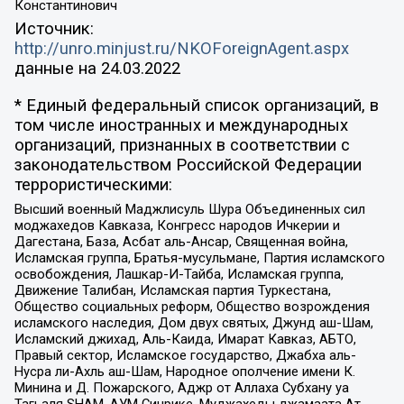
Константинович
Источник:
http://unro.minjust.ru/NKOForeignAgent.aspx
данные на
24.03.2022
* Единый федеральный список организаций, в
том числе иностранных и международных
организаций, признанных в соответствии с
законодательством Российской Федерации
террористическими:
Высший военный Маджлисуль Шура Объединенных сил
моджахедов Кавказа, Конгресс народов Ичкерии и
Дагестана, База, Асбат аль-Ансар, Священная война,
Исламская группа, Братья-мусульмане, Партия исламского
освобождения, Лашкар-И-Тайба, Исламская группа,
Движение Талибан, Исламская партия Туркестана,
Общество социальных реформ, Общество возрождения
исламского наследия, Дом двух святых, Джунд аш-Шам,
Исламский джихад, Аль-Каида, Имарат Кавказ, АБТО,
Правый сектор, Исламское государство, Джабха аль-
Нусра ли-Ахль аш-Шам, Народное ополчение имени К.
Минина и Д. Пожарского, Аджр от Аллаха Субхану уа