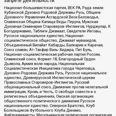
запрете деятельности:
Национал-большевистская партия, ВЕК РА, Рада земли
Кубанской Духовно Родовой Державы Русь, Община
Духовного Управления Асгардской Веси Беловодья,
Славянская Община Капища Веды Перуна, Мужская
Духовная Семинария Староверов-Инглингов, Нурджулар, К
Богодержавию, Таблиги Джамаат, Свидетели Иеговы,
Русское национальное единство, Национал-
социалистическое общество, Джамаат мувахидов,
Объединенный Вилайат Кабарды, Балкарии и Карачая,
Союз славян, Ат-Такфир Валь-Хиджра, Пит Буль,
Национал-социалистическая рабочая партия России,
Славянский союз, Формат-18, Благородный Орден
Дьявола, Армия воли народа, Национальная
Социалистическая Инициатива города Череповца,
Духовно-Родовая Держава Русь, Русское национальное
единство, Древнерусской Инглистической церкви
Православных Староверов-Инглингов, Русский
общенациональный союз, Движение против нелегальной
иммиграции, Кровь и Честь, О свободе совести и о
религиозных объединениях, Омская организация
общественного политического движения Русское
национальное единство, Северное Братство, Клуб
Болельщиков Футбольного Клуба Динамо,
Файзрахманисты, Мусульманская религиозная организация