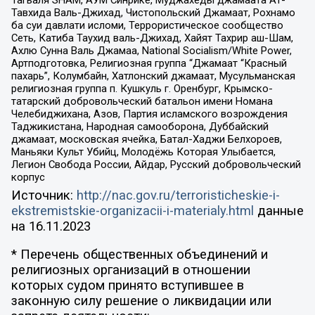
Тагьаля SHAM, АУМ Синрике, Муджахеды джамаата Ат-
Тавхида Валь-Джихад, Чистопольский Джамаат, Рохнамо
ба суи давлати исломи, Террористическое сообщество
Сеть, Катиба Таухид валь-Джихад, Хайят Тахрир аш-Шам,
Ахлю Сунна Валь Джамаа, National Socialism/White Power,
Артподготовка, Религиозная группа “Джамаат “Красный
пахарь”, Колумбайн, Хатлонский джамаат, Мусульманская
религиозная группа п. Кушкуль г. Оренбург, Крымско-
татарский добровольческий батальон имени Номана
Челебиджихана, Азов, Партия исламского возрождения
Таджикистана, Народная самооборона, Дуббайский
джамаат, московская ячейка, Батал-Хаджи Белхороев,
Маньяки Культ Убийц, Молодёжь Которая Улыбается,
Легион Свобода России, Айдар, Русский добровольческий
корпус
Источник:
http://nac.gov.ru/terroristicheskie-i-
ekstremistskie-organizacii-i-materialy.html
данные
на
16.11.2023
* Перечень общественных объединений и
религиозных организаций в отношении
которых судом принято вступившее в
законную силу решение о ликвидации или