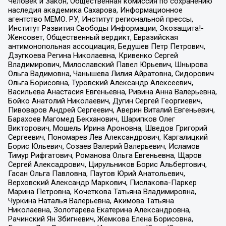
Человек и Закон, Общественная комиссия по сохранению
наследия академика Сахарова, Информационное
агентство МЕМО. РУ, Институт региональной прессы,
Институт Развития Свободы Информации, Экозащита!-
Женсовет, Общественный вердикт, Евразийская
антимонопольная ассоциация, Бедушев Петр Петрович,
Дзугкоева Регина Николаевна, Кривенко Сергей
Владимирович, Милославский Павел Юрьевич, Шнырова
Ольга Вадимовна, Чанышева Лилия Айратовна, Сидорович
Ольга Борисовна, Туровский Александр Алексеевич,
Васильева Анастасия Евгеньевна, Ривина Анна Валерьевна,
Бойко Анатолий Николаевич, Дугин Сергей Георгиевич,
Пивоваров Андрей Сергеевич, Аверин Виталий Евгеньевич,
Барахоев Магомед Бекханович, Шарипков Олег
Викторович, Мошель Ирина Ароновна, Шведов Григорий
Сергеевич, Пономарев Лев Александрович, Каргалицкий
Борис Юльевич, Созаев Валерий Валерьевич, Исламов
Тимур Рифгатович, Романова Ольга Евгеньевна, Щаров
Сергей Алексадрович, Цирульников Борис Альбертович,
Гасан Ольга Павловна, Паутов Юрий Анатольевич,
Верховский Александр Маркович, Пислакова-Паркер
Марина Петровна, Кочеткова Татьяна Владимировна,
Чуркина Наталья Валерьевна, Акимова Татьяна
Николаевна, Золотарева Екатерина Александровна,
Рачинский Ян Збигневич, Жемкова Елена Борисовна,