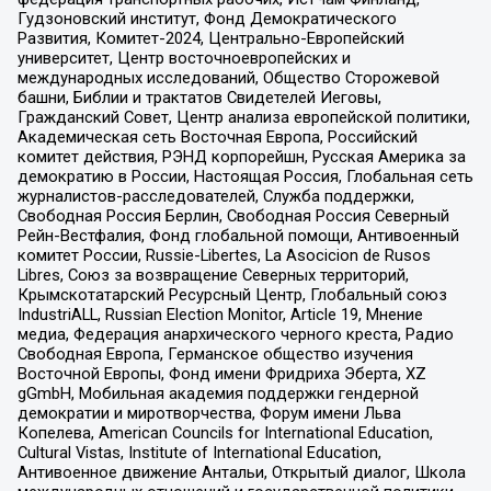
Гудзоновский институт, Фонд Демократического
Развития, Комитет-2024, Центрально-Европейский
университет, Центр восточноевропейских и
международных исследований, Общество Сторожевой
башни, Библии и трактатов Свидетелей Иеговы,
Гражданский Совет, Центр анализа европейской политики,
Академическая сеть Восточная Европа, Российский
комитет действия, РЭНД корпорейшн, Русская Америка за
демократию в России, Настоящая Россия, Глобальная сеть
журналистов-расследователей, Служба поддержки,
Свободная Россия Берлин, Свободная Россия Северный
Рейн-Вестфалия, Фонд глобальной помощи, Антивоенный
комитет России, Russie-Libertes, La Asocicion de Rusos
Libres, Союз за возвращение Северных территорий,
Крымскотатарский Ресурсный Центр, Глобальный союз
IndustriALL, Russian Election Monitor, Article 19, Мнение
медиа, Федерация анархического черного креста, Радио
Свободная Европа, Германское общество изучения
Восточной Европы, Фонд имени Фридриха Эберта, XZ
gGmbH, Мобильная академия поддержки гендерной
демократии и миротворчества, Форум имени Льва
Копелева, American Councils for International Education,
Cultural Vistas, Institute of International Education,
Антивоенное движение Антальи, Открытый диалог, Школа