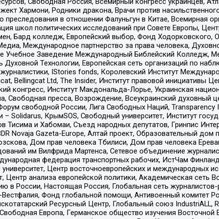
рсов, Свободная Россия, Всемирный конгресс украинцев, Атла
ект Хармони, Родники дракона, Врачи против насильственного
ию преследования в отношении Фалуньгун в Китае, Всемирная о
ация школ политических исследований при Совете Европы, Цен
мен, Бард колледж, Европейский выбор, Фонд Ходорковского,
едиа, Международное партнерство за права человека, Духовно
ое Учебное Заведение Международный Библейский Колледж, М
ь Духовной Технологии, Европейская сеть организаций по наб
урналистики, IStories fonds, Королевский Институт Между
gcat, Bellingcat Ltd, The Insider, Институт правовой инициатив
инский конгресс, Институт Макдональда-Лорье, Украинская нац
, Свободная пресса, Возрождение, Всеукраинский духовный цен
орум свободной России, Лига Свободных Наций, Transparеncy I
– Solidarus, КрымSOS, Свободный университет, Институт госу
в Тисима и Хабомаи, Съезд народных депутатов, Гринпис Инте
DR Novaja Gazeta-Europe, Алтай проект, Образовательный дом 
зскова, Дом прав человека Тбилиси, Дом прав человека Ерева
едований им Вилфрида Мартенса, Сетевое объединение журнали
Международная федерация транспортных рабочих, ИстЧам Финлан
й университет, Центр восточноевропейских и международных и
, Центр анализа европейской политики, Академическая сеть Во
ю в России, Настоящая Россия, Глобальная сеть журналистов
естфалия, Фонд глобальной помощи, Антивоенный комитет России,
татарский Ресурсный Центр, Глобальный союз IndustriALL, Russi
 Свободная Европа, Германское общество изучения Восточной 