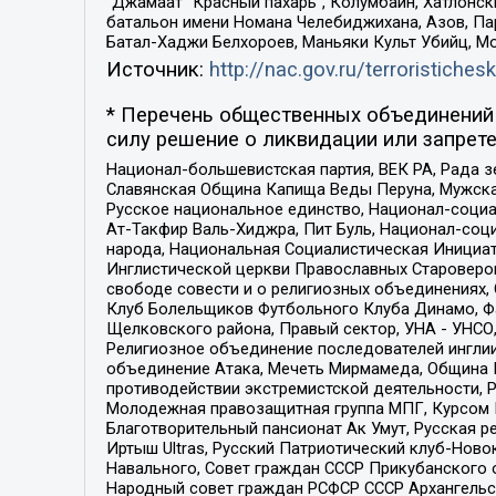
“Джамаат “Красный пахарь”, Колумбайн, Хатлонск
батальон имени Номана Челебиджихана, Азов, Па
Батал-Хаджи Белхороев, Маньяки Культ Убийц, М
Источник:
http://nac.gov.ru/terroristichesk
* Перечень общественных объединений 
силу решение о ликвидации или запрете
Национал-большевистская партия, ВЕК РА, Рада 
Славянская Община Капища Веды Перуна, Мужская
Русское национальное единство, Национал-социа
Ат-Такфир Валь-Хиджра, Пит Буль, Национал-соц
народа, Национальная Социалистическая Инициат
Инглистической церкви Православных Староверов
свободе совести и о религиозных объединениях,
Клуб Болельщиков Футбольного Клуба Динамо, Фа
Щелковского района, Правый сектор, УНА - УНСО, У
Религиозное объединение последователей инглии
объединение Атака, Мечеть Мирмамеда, Община К
противодействии экстремистской деятельности, 
Молодежная правозащитная группа МПГ, Курсом П
Благотворительный пансионат Ак Умут, Русская ре
Иртыш Ultras, Русский Патриотический клуб-Нов
Навального, Совет граждан СССР Прикубанского 
Народный совет граждан РСФСР СССР Архангельск