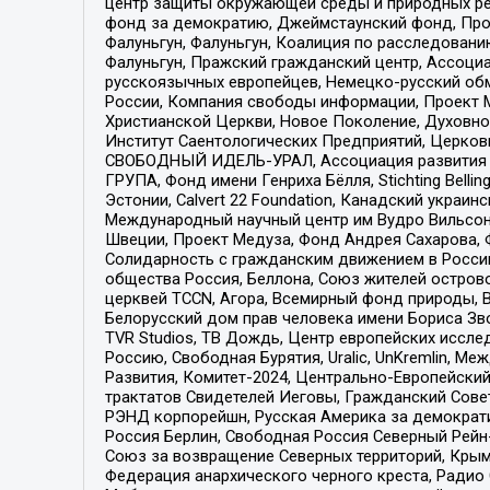
центр защиты окружающей среды и природных ресу
фонд за демократию, Джеймстаунский фонд, Прож
Фалуньгун, Фалуньгун, Коалиция по расследован
Фалуньгун, Пражский гражданский центр, Ассоци
русскоязычных европейцев, Немецко-русский об
России, Компания свободы информации, Проект М
Христианской Церкви, Новое Поколение, Духовн
Институт Саентологических Предприятий, Церков
СВОБОДНЫЙ ИДЕЛЬ-УРАЛ, Ассоциация развития ж
ГРУПА, Фонд имени Генриха Бёлля, Stichting Bellin
Эстонии, Calvert 22 Foundation, Канадский укра
Международный научный центр им Вудро Вильсона
Швеции, Проект Медуза, Фонд Андрея Сахарова, Ф
Солидарность с гражданским движением в России 
общества Россия, Беллона, Союз жителей острово
церквей TCCN, Агора, Всемирный фонд природы, B
Белорусский дом прав человека имени Бориса Зво
TVR Studios, ТВ Дождь, Центр европейских иссл
Россию, Свободная Бурятия, Uralic, UnKremlin, 
Развития, Комитет-2024, Центрально-Европейски
трактатов Свидетелей Иеговы, Гражданский Совет
РЭНД корпорейшн, Русская Америка за демократи
Россия Берлин, Свободная Россия Северный Рейн-В
Союз за возвращение Северных территорий, Крымско
Федерация анархического черного креста, Радио