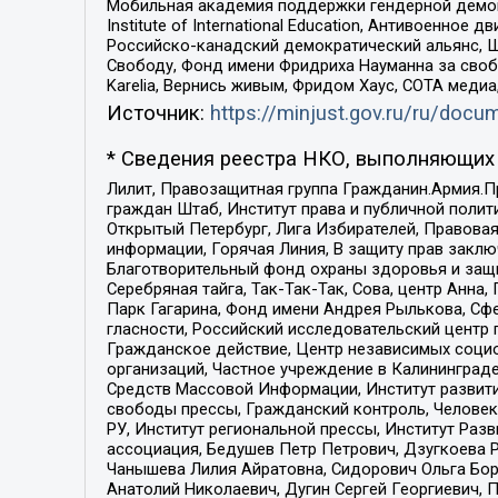
Мобильная академия поддержки гендерной демократи
Institute of International Education, Антивоенн
Российско-канадский демократический альянс, 
Свободу, Фонд имени Фридриха Науманна за свобо
Karelia, Вернись живым, Фридом Хаус, СОТА меди
Источник:
https://minjust.gov.ru/ru/doc
* Сведения реестра НКО, выполняющих 
Лилит, Правозащитная группа Гражданин.Армия.П
граждан Штаб, Институт права и публичной поли
Открытый Петербург, Лига Избирателей, Правова
информации, Горячая Линия, В защиту прав закл
Благотворительный фонд охраны здоровья и защи
Серебряная тайга, Так-Так-Так, Сова, центр Анн
Парк Гагарина, Фонд имени Андрея Рылькова, Сф
гласности, Российский исследовательский центр 
Гражданское действие, Центр независимых соци
организаций, Частное учреждение в Калининград
Средств Массовой Информации, Институт развити
свободы прессы, Гражданский контроль, Человек
РУ, Институт региональной прессы, Институт Ра
ассоциация, Бедушев Петр Петрович, Дзугкоева 
Чанышева Лилия Айратовна, Сидорович Ольга Бори
Анатолий Николаевич, Дугин Сергей Георгиевич, 