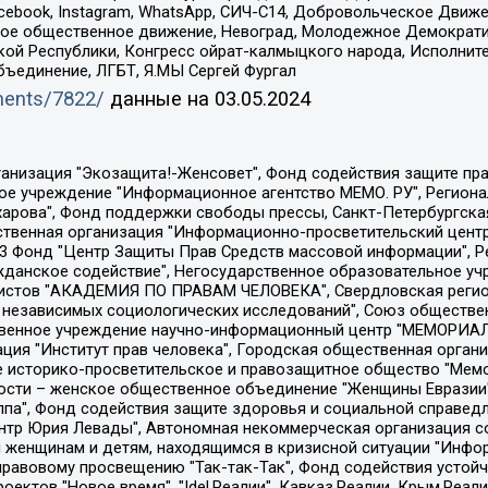
Facebook, Instagram, WhatsApp, СИЧ-С14, Добровольческое Движ
ское общественное движение, Невоград, Молодежное Демократ
ой Республики, Конгресс ойрат-калмыцкого народа, Исполнит
бъединение, ЛГБТ, Я.МЫ Сергей Фургал
uments/7822/
данные на
03.05.2024
Общество с ограниченной ответственностью "Радио Свободная Европа/Радио Свобода", Чешское информационное агентство "MEDIUM-ORIENT", Красноярская региональная общественная организация "Мы против СПИДа", Камалягин Денис Николаевич, Маркелов Сергей Евгеньевич, Пономарев Лев Александрович, Савицкая Людмила Алексеевна, Автономная некоммерческая организация "Центр по работе с проблемой насилия "НАСИЛИЮ.НЕТ", Межрегиональный профессиональный союз работников здравоохранения "Альянс врачей", Юридическое лицо, зарегистрированное в Латвийской Республике, SIA "Medusa Project" (регистрационный номер 40103797863, дата регистрации 10.06.2014), Некоммерческая организация "Фонд по борьбе с коррупцией", Автономная некоммерческая организация "Институт права и публичной политики", Баданин Роман Сергеевич, Гликин Максим Александрович, Железнова Мария Михайловна, Лукьянова Юлия Сергеевна, Маетная Елизавета Витальевна, Маняхин Петр Борисович, Чуракова Ольга Владимировна, Ярош Юлия Петровна, Юридическое лицо "The Insider SIA", зарегистрированное в Риге, Латвийская Республика (дата регистрации 26.06.2015), являющееся администратором доменного имени интернет-издания "The Insider SIA", https://theins.ru, Постернак Алексей Евгеньевич, Рубин Михаил Аркадьевич, Анин Роман Александрович, Юридическое лицо Istories fonds, зарегистрированное в Латвийской Республике (регистрационный номер 50008295751, дата регистрации 24.02.2020), Великовский Дмитрий Александрович, Долинина Ирина Николаевна, Мароховская Алеся Алексеевна, Шлейнов Роман Юрьевич, Шмагун Олеся Валентиновна, Общество с ограниченной ответственностью "Альтаир 2021", Общество с ограниченной ответственностью "Вега 2021", Общество с ограниченной ответственностью "Главный редактор 2021", Общество с ограниченной ответственностью "Ромашки монолит", Важенков Артем Валерьевич, Ивановская областная общественная организация "Центр гендерных исследований", Гурман Юрий Альбертович, Медиапроект "ОВД-Инфо", Егоров Владимир Владимирович, Жилинский Владимир Александрович, Общество с ограниченной ответственностью "ЗП", Иванова София Юрьевна, Карезина Инна Павловна, Кильтау Екатерина Викторовна, Петров Алексей Викторович, Пискунов Сергей Евгеньевич, Смирнов Сергей Сергеевич, Тихонов Михаил Сергеевич, Общество с ограниченной ответственностью "ЖУРНАЛИСТ-ИНОСТРАННЫЙ АГЕНТ", Арапова Галина Юрьевна, Вольтская Татьяна Анатольевна, Американская компания "Mason G.E.S. Anonymous Foundation" (США), являющаяся владельцем интернет-издания https://mnews.world/, Компания "Stichting Bellingcat", зарегистрированная в Нидерландах (дата регистрации 11.07.2018), Захаров Андрей Вячеславович, Клепиковская Екатерина Дмитриевна, Общество с ограниченной ответственностью "МЕМО", Перл Роман Александрович, Симонов Евгений Алексеевич, Соловьева Елена Анатольевна, Сотников Даниил Владимирович, Сурначева Елизавета Дмитриевна, Автономная некоммерческая организация по защите прав человека и информированию населения "Якутия – Наше Мнение", Общество с ограниченной ответственностью "Москоу диджитал медиа", с 26.01.2023 Общество с ограниченной ответственностью "Чайка Белые сады", Ветошкина Валерия Валерьевна, Заговора Максим Александрович, Межрегиональное общественное движение "Российская ЛГБТ - сеть", Оленичев Максим Владимирович, Павлов Иван Юрьевич, Скворцова Елена Сергеевна, Общество с ограниченной ответственностью "Как бы инагент", Кочетков Игорь Викторович, Общество с ограниченной ответственностью "Честные выборы", Еланчик Олег Александрович, Общество с ограниченной ответственностью "Нобелевский призыв", Гималова Регина Эмилевна, Григорьев Андрей Валерьевич, Григорьева Алина Александровна, Ассоциация по содействию защите прав призывников, альтернативнослужащих и военнослужащих "Правозащитная группа "Гражданин.Армия.Право", Хисамова Регина Фаритовна, Автономная некоммерческая организация по реализа