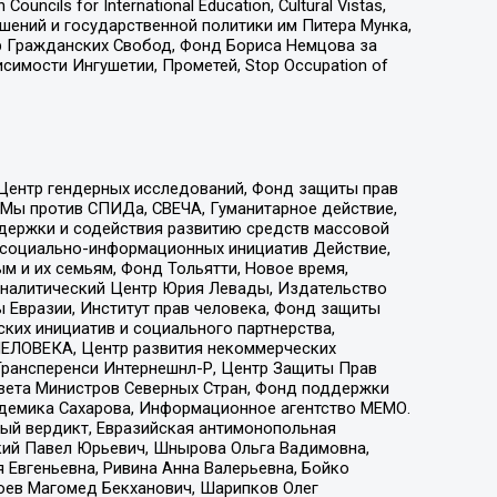
ls for International Education, Cultural Vistas,
ошений и государственной политики им Питера Мунка,
 Гражданских Свобод, Фонд Бориса Немцова за
имости Ингушетии, Прометей, Stop Occupation of
 Центр гендерных исследований, Фонд защиты прав
 Мы против СПИДа, СВЕЧА, Гуманитарное действие,
ддержки и содействия развитию средств массовой
р социально-информационных инициатив Действие,
 и их семьям, Фонд Тольятти, Новое время,
, Аналитический Центр Юрия Левады, Издательство
 Евразии, Институт прав человека, Фонд защиты
ких инициатив и социального партнерства,
ЕЛОВЕКА, Центр развития некоммерческих
 Трансперенси Интернешнл-Р, Центр Защиты Прав
овета Министров Северных Стран, Фонд поддержки
адемика Сахарова, Информационное агентство МЕМО.
ый вердикт, Евразийская антимонопольная
кий Павел Юрьевич, Шнырова Ольга Вадимовна,
 Евгеньевна, Ривина Анна Валерьевна, Бойко
хоев Магомед Бекханович, Шарипков Олег