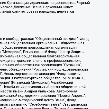
ение Организации украинских националистов, Черный
ическое Движение Весна, Верховный Совет
ельный комитет совета народных депутатов
ции социально-правовых программ "Лилит", Дальневосточное общественное движение "Маяк", Санкт-Петербургская ЛГБТ-инициативная группа "Выход", Инициативная группа ЛГБТ+ "Реверс", Алексеев Андрей Викторович, Бекбулатова Таисия Львовна, Беляев Иван Михайлович, Владыкина Елена Сергеевна, Гельман Марат Александрович, Никульшина Вероника Юрьевна, Толоконникова Надежда Андреевна, Шендерович Виктор Анатольевич, Общество с ограниченной ответственностью "Данное сообщение", Общество с ограниченной ответственностью Издательский дом "Новая глава", Айнбиндер Александра Александровна, Московский комьюнити-центр для ЛГБТ+инициатив, Благотворительный фонд развития филантропии, Deutsche Welle (Германия, Kurt-Schumacher-Strasse 3, 53113 Bonn), Борзунова Мария Михайловна, Воробьев Виктор Викторович, Голубева Анна Львовна, Константинова Алла Михайловна, Малкова Ирина Владимировна, Мурадов Мурад Абдулгалимович, Осетинская Елизавета Николаевна, Понасенков Евгений Николаевич, Ганапольский Матвей Юрьевич, Киселев Евгений Алексеевич, Борухович Ирина Григорьевна, Дремин Иван Тимофеевич, Дубровский Дмитрий Викторович, Красноярская региональная общественная организация поддержки и развития альтернативных образовательных технологий и межкультурных коммуникаций "ИНТЕРРА", Маяковская Екатерина Алексеевна, Фейгин Марк Захарович, Филимонов Андрей Викторович, Дзугкоева Регина Николаевна, Доброхотов Роман Александрович, Дудь Юрий Александрович, Елкин Сергей Владимирович, Кругликов Кирилл Игоревич, Сабунаева Мария Леонидовна, Семенов Алексей Владимирович, Шаинян Карен Багратович, Шульман Екатерина Михайловна, Асафьев Артур Валерьевич, Вахштайн Виктор Семенович, Венедиктов Алексей Алексеевич, Лушникова Екатерина Евгеньевна, Волков Леонид Михайлович, Невзоров Александр Глебович, Пархоменко Сергей Борисович, Сироткин Ярослав Николаевич, Кара-Мурза Владимир Владимирович, Баранова Наталья Владимировна, Гозман Леонид Яковлевич, Кагарлицкий Борис Юльевич, Климарев Михаил Валерьевич, Милов Владимир Станиславович, Автономная некоммерческая организация Краснодарский центр современного искусства "Типография", Моргенштерн Алишер Тагирович, Соболь Любовь Эдуардовна, Общество с ограниченной ответственностью "ЛИЗА НОРМ", Каспаров Гарри Кимович, Ходорковский Михаил Борисович, Общество с ограниченной ответственностью "Апрельские тезисы", Данилович Ирина Брониславовна, Кашин Олег Владимирович, Петров Николай Владимирович, Пивоваров Алексей Владимирович, Соколов Михаил Владимирович, Цветкова Юлия Владимировна, Чичваркин Евгений Александрович, Комитет против пыток/Команда против пыток, Общество с ограниченной ответственностью "Первый научный", Общество с ограниченной ответственностью "Вертолет и ко", Белоцерковская Вероника Борисовна, Кац Максим Евгеньевич, Лазарева Татьяна Юрьевна, Шаведдинов Руслан Табризович, Яшин Илья Валерьевич, Общество с ограниченной ответственностью "Иноагент ААВ", Алешковский Дмитрий Петрович, Альбац Евгения Марковна, Быков Дмитрий Львович, Галямина Юлия Евгеньевна, Лойко Сергей Леонидович, Мартынов Кирилл Константинович, Медведев Сергей Александрович, Крашенинников Федор Геннадиевич, Гордеева Катерина Вл