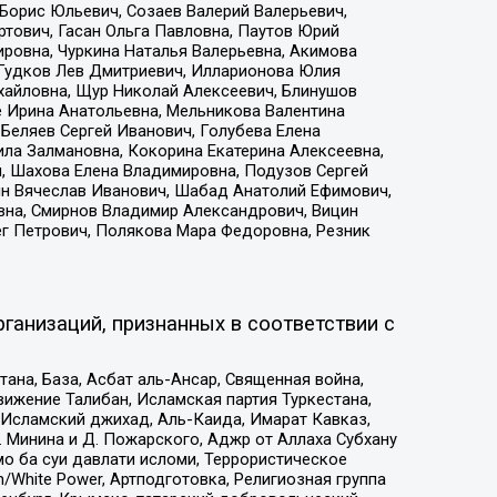
Борис Юльевич, Созаев Валерий Валерьевич,
тович, Гасан Ольга Павловна, Паутов Юрий
ровна, Чуркина Наталья Валерьевна, Акимова
 Гудков Лев Дмитриевич, Илларионова Юлия
ихайловна, Щур Николай Алексеевич, Блинушов
е Ирина Анатольевна, Мельникова Валентина
Беляев Сергей Иванович, Голубева Елена
ила Залмановна, Кокорина Екатерина Алексеевна,
, Шахова Елена Владимировна, Подузов Сергей
ин Вячеслав Иванович, Шабад Анатолий Ефимович,
вна, Смирнов Владимир Александрович, Вицин
ег Петрович, Полякова Мара Федоровна, Резник
ганизаций, признанных в соответствии с
на, База, Асбат аль-Ансар, Священная война,
ижение Талибан, Исламская партия Туркестана,
Исламский джихад, Аль-Каида, Имарат Кавказ,
 Минина и Д. Пожарского, Аджр от Аллаха Субхану
о ба суи давлати исломи, Террористическое
/White Power, Артподготовка, Религиозная группа