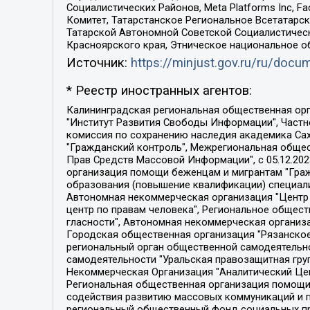
Социалистических Районов, Meta Platforms Inc, 
Комитет, Татарстанское Региональное Всетатар
Татарской Автономной Советской Социалистическ
Красноярского края, Этническое национальное о
Источник:
https://minjust.gov.ru/ru/doc
* Реестр иностранных агентов:
Калининградская региональная общественная организация "Экозащита!-Женсовет", Фонд содействия защите прав и свобод граждан "Общественный вердикт", Фонд "Институт Развития Свободы Информации", Частное учреждение "Информационное агентство МЕМО. РУ", Региональная общественная организация "Общественная комиссия по сохранению наследия академика Сахарова", Фонд поддержки свободы прессы, Санкт-Петербургская общественная правозащитная организация "Гражданский контроль", Межрегиональная общественная организация "Информационно-просветительский центр "Мемориал", Региональный Фонд "Центр Защиты Прав Средств Массовой Информации", с 05.12.2023 Фонд "Центр Защиты Прав Средств массовой информации", Региональная общественная благотворительная организация помощи беженцам и мигрантам "Гражданское содействие", Негосударственное образовательное учреждение дополнительного профессионального образования (повышение квалификации) специалистов "АКАДЕМИЯ ПО ПРАВАМ ЧЕЛОВЕКА", Свердловская региональная общественная организация "Сутяжник", Автономная некоммерческая организация "Центр независимых социологических исследований", Союз общественных объединений "Российский исследовательский центр по правам человека", Региональное общественное учреждение научно-информационный центр "МЕМОРИАЛ", Некоммерческая организация "Фонд защиты гласности", Автономная некоммерческая организация "Институт прав человека", Городская общественная организация "Екатеринбургское общество "МЕМОРИАЛ", Городская общественная организация "Рязанское историко-просветительское и правозащитное общество "Мемориал" (Рязанский Мемориал), Челябинский региональный орган общественной самодеятельности – женское общественное объединение "Женщины Евразии", Челябинский региональный орган общественной самодеятельности "Уральская правозащитная группа", Фонд содействия защите здоровья и социальной справедливости имени Андрея Рылькова, Автономная Некоммерческая Организация "Аналитический Центр Юрия Левады", Автономная некоммерческая организация социальной поддержки населения "Проект Апрель", Региональная общественная организация помощи женщинам и детям, находящимся в кризисной ситуации "Информационно-методический центр "Анна", Фонд содействия развитию массовых коммуникаций и правовому просвещению "Так-так-Так", Фонд содействия устойчивому развитию "Серебряная тайга", Свердловский региональный общественный фонд социальных проектов "Новое время", "Idel.Реалии", Кавказ.Реалии, Крым.Реалии, Телеканал Настоящее Время, Татаро-башкирская служба Радио Свобода (Azatliq Radiosi), Радио Свободная Европа/Радио Свобода (PCE/PC), "Сибирь.Реалии", "Фактограф", Благотворительный фонд помощи осужденным и их семьям, Автономная некоммерческая организация "Институт глобализации и социальных движений", Фонд "В защиту прав заключенных", Частное учреждение "Центр поддержки и содействия развитию средств массовой информации", Пензенский региональный общественный благотворительный фонд "Гражданский союз", "Север.Реалии", Некоммерческая организация Фонд "Правовая инициатива", 