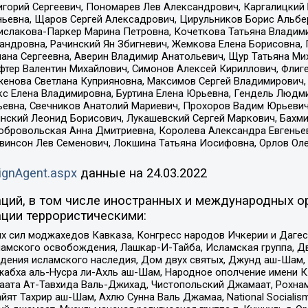
горий Сергеевич, Пономарев Лев Александрович, Каргалицкий 
ньевна, Щаров Сергей Алексадрович, Цирульников Борис Альбер
ислакова-Паркер Марина Петровна, Кочеткова Татьяна Владими
сандровна, Рачинский Ян Збигневич, Жемкова Елена Борисовна,
лана Сергеевна, Аверин Владимир Анатольевич, Щур Татьяна М
фтер Валентин Михайлович, Симонов Алексей Кириллович, Флиг
женова Светлана Куприяновна, Максимов Сергей Владимирович, 
кс Елена Владимировна, Буртина Елена Юрьевна, Гендель Людм
евна, Свечников Анатолий Мариевич, Прохоров Вадим Юрьевич
инский Леонид Борисович, Лукашевский Сергей Маркович, Бахм
Добровольская Анна Дмитриевна, Королева Александра Евгенье
евинсон Лев Семенович, Локшина Татьяна Иосифовна, Орлов Ол
ignAgent.aspx
данные на
24.03.2022
ций, в том числе иностранных и международных ор
ции террористическими:
ил моджахедов Кавказа, Конгресс народов Ичкерии и Дагеста
ламского освобождения, Лашкар-И-Тайба, Исламская группа, Дв
ения исламского наследия, Дом двух святых, Джунд аш-Шам, 
жабха аль-Нусра ли-Ахль аш-Шам, Народное ополчение имени К.
ата Ат-Тавхида Валь-Джихад, Чистопольский Джамаат, Рохнам
ят Тахрир аш-Шам, Ахлю Сунна Валь Джамаа, National Socialism