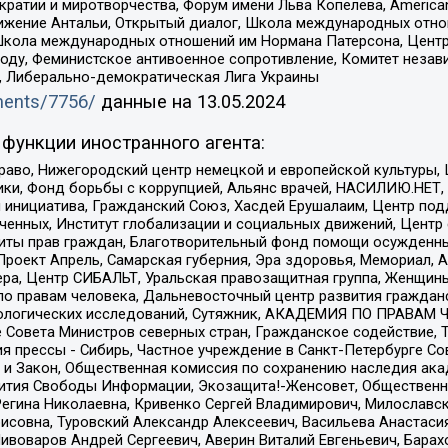
и и миротворчества, Форум имени Льва Копелева, American Counci
ое движение Антальи, Открытый диалог, Школа международных отн
Школа международных отношений им Нормана Патерсона, Центр
ду, Феминистское антивоенное сопротивление, Комитет независ
а, Либерально-демократическая Лига Украины
uments/7756/
данные на
13.05.2024
функции иностранного агента:
раво, Нижегородский центр немецкой и европейской культуры,
тики, Фонд борьбы с коррупцией, Альянс врачей, НАСИЛИЮ.НЕТ,
я инициатива, Гражданский Союз, Хасдей Ерушалаим, Центр по
юченных, Институт глобализации и социальных движений, Цент
ты прав граждан, Благотворительный фонд помощи осужденным
а, Проект Апрель, Самарская губерния, Эра здоровья, Мемориал
ера, Центр СИБАЛЬТ, Уральская правозащитная группа, Женщины
по правам человека, Дальневосточный центр развития гражданс
ологических исследований, Сутяжник, АКАДЕМИЯ ПО ПРАВАМ Ч
е Совета Министров северных стран, Гражданское содействие,
я прессы - Сибирь, Частное учреждение в Санкт-Петербурге С
 и Закон, Общественная комиссия по сохранению наследия ак
звития Свободы Информации, Экозащита!-Женсовет, Общественн
Регина Николаевна, Кривенко Сергей Владимирович, Милославс
совна, Туровский Александр Алексеевич, Васильева Анастасия
Пивоваров Андрей Сергеевич, Аверин Виталий Евгеньевич, Бара