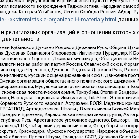
ий джамаат, Мусульманская религиозная группа п. Кушкуль г. 
ртия исламского возрождения Таджикистана, Народная самооб
олодёжь Которая Улыбается, Легион Свобода России, Айдар, Р
ie-i-ekstremistskie-organizacii-i-materialy.html
данные
и религиозных организаций в отношении которых 
 деятельности:
земли Кубанской Духовно Родовой Державы Русь, Община Духо
 Духовная Семинария Староверов-Инглингов, Нурджулар, К Бо
листическое общество, Джамаат мувахидов, Объединенный Вил
иалистическая рабочая партия России, Славянский союз, Форма
ива города Череповца, Духовно-Родовая Держава Русь, Русск
-Инглингов, Русский общенациональный союз, Движение против
 Омская организация общественного политического движения Р
йзрахманисты, Мусульманская религиозная организация п. Бо
краинская повстанческая армия, Тризуб им. Степана Бандеры, Бр
зма, Народная Социальная Инициатива, TulaSkins, Этнополитич
оренного Русского народа г. Астрахани, ВОЛЯ, Меджлис крымс
РЕВТАТПОД, Артподготовка, Штольц, В честь иконы Божией Мате
равды и Единения, Каракольская инициативная группа, Автогра
спублика Русь, Арестантское уголовное единство, Башкорт, Наци
окузнецк/РПК, Сибирский державный союз, Фонд борьбы с кор
округа г. Краснодара, Мужское государство, Народное объедин
ой области, Проект Штурм, Граждане СССР, Держава Союз Сов