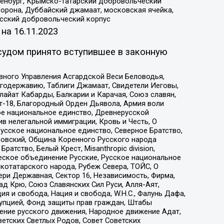
Оренбург, Крымско-татарский добровольческий
орона, Дуббайский джамаат, московская ячейка,
усский добровольческий корпус
 на
16.11.2023
судом принято вступившее в законную
вного Управления Асгардской Веси Беловодья,
годержавию, Таблиги Джамаат, Свидетели Иеговы,
айат Кабарды, Балкарии и Карачая, Союз славян,
т-18, Благородный Орден Дьявола, Армия воли
ое национальное единство, Древнерусской
 нелегальной иммиграции, Кровь и Честь, О
усское национальное единство, Северное Братство,
ровский, Община Коренного Русского народа
атство, Белый Крест, Misanthropic division,
еское объединение Русские, Русское национальное
котатарского народа, Рубеж Севера, ТОЙС, О
ри Державная, Сектор 16, Независимость, Фирма,
д Крю, Союз Славянских Сил Руси, Алля-Аят,
я и свобода, Нация и свобода, W.H.С., Фалунь Дафа,
рупцией, Фонд защиты прав граждан, Штабы
ение русского движения, Народное движение Адат,
етских Светлых Родов, Совет Советских