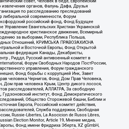
нтический совет, Человек в беде, Европейский
 извлечения органов, Фалунь Дафа, Друзья
рганизация по расследованию преследований
тр либеральной современности, Форум
 Оксфордский российский фонд, Фонд Будущее
е Управление Евангельских Христиан Украинской
еждународное христианское движение, Всемирный
людению за выборами, Республика Польша,
народных Отношений, КРИМСЬКА ПРАВОЗАХИСНА
ы Центральной и Восточной Европы, Фонд Открытой
иональная федерация Канады, Декабристы,
тр , Риддл, Русский антивоенный комитет в
nternational, Форум Свободных Народов ПостРоссии,
дарственного управления, Форум гражданского
рнешнл, Фонд борьбы с коррупцией Инк, Завет
прав человека Чернигов, Фонд Дом Прав Человека,
н, Дом прав человека Крым, Центр дикого лосося,
стов расследователей, АЛЛАТРА, За свободную
д, Гудзоновский институт, Фонд Демократического
сследований, Общество Сторожевой башни, Библии и
сточная Европа, Российский комитет действия,
-расследователей, Служба поддержки, Свободная
 Russie-Libertes, La Asocicion de Rusos Libres,
an Election Monitor, Article 19, Мнение медиа,
Европы, Фонд имени Фридриха Эберта, XZ gGmbH,