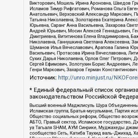
Викторович, Мошель Ирина Ароновна, Шведов Гри
Исламов Тимур Рифгатович, Романова Ольга Евге
Анатольевич, Верховский Александр Маркович, П
Татьяна Николаевна, Золотарева Екатерина Алек
Юрьевна, Саранг Анна Васильевна, Захарова Свет
Андрей Юрьевич, Мосин Алексей Геннадьевич, Ге
Дмитриевна, Вититинова Елена Владимировна, Ба
Николаевна, Ганнушкина Светлана Алексеевна, За
Шуманов Илья Вячеславович, Арапова Галина Юрь
Васильевич, Протасова Ирина Вячеславовна, Лит
Сухих Дарья Николаевна, Орлов Олег Петрович, 
Сергей Ефимович, Золотухин Борис Андреевич, Л
Генри Маркович, Захаров Герман Константинович
Источник:
http://unro.minjust.ru/NKOFore
* Единый федеральный список организа
законодательством Российской Федера
Высший военный Маджлисуль Шура Объединенных с
Исламская группа, Братья-мусульмане, Партия ис
Общество социальных реформ, Общество возрожд
АБТО, Правый сектор, Исламское государство, Д
уа Тагьаля SHAM, АУМ Синрике, Муджахеды джама
сообщество Сеть, Катиба Таухид валь-Джихад, Хай