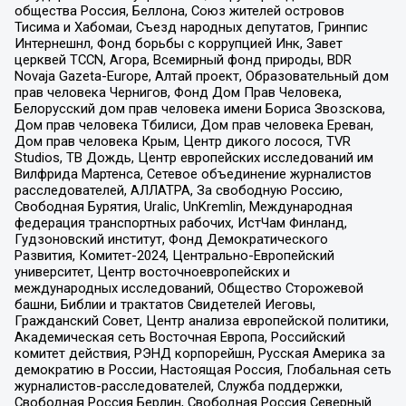
общества Россия, Беллона, Союз жителей островов
Тисима и Хабомаи, Съезд народных депутатов, Гринпис
Интернешнл, Фонд борьбы с коррупцией Инк, Завет
церквей TCCN, Агора, Всемирный фонд природы, BDR
Novaja Gazeta-Europe, Алтай проект, Образовательный дом
прав человека Чернигов, Фонд Дом Прав Человека,
Белорусский дом прав человека имени Бориса Звозскова,
Дом прав человека Тбилиси, Дом прав человека Ереван,
Дом прав человека Крым, Центр дикого лосося, TVR
Studios, ТВ Дождь, Центр европейских исследований им
Вилфрида Мартенса, Сетевое объединение журналистов
расследователей, АЛЛАТРА, За свободную Россию,
Свободная Бурятия, Uralic, UnKremlin, Международная
федерация транспортных рабочих, ИстЧам Финланд,
Гудзоновский институт, Фонд Демократического
Развития, Комитет-2024, Центрально-Европейский
университет, Центр восточноевропейских и
международных исследований, Общество Сторожевой
башни, Библии и трактатов Свидетелей Иеговы,
Гражданский Совет, Центр анализа европейской политики,
Академическая сеть Восточная Европа, Российский
комитет действия, РЭНД корпорейшн, Русская Америка за
демократию в России, Настоящая Россия, Глобальная сеть
журналистов-расследователей, Служба поддержки,
Свободная Россия Берлин, Свободная Россия Северный