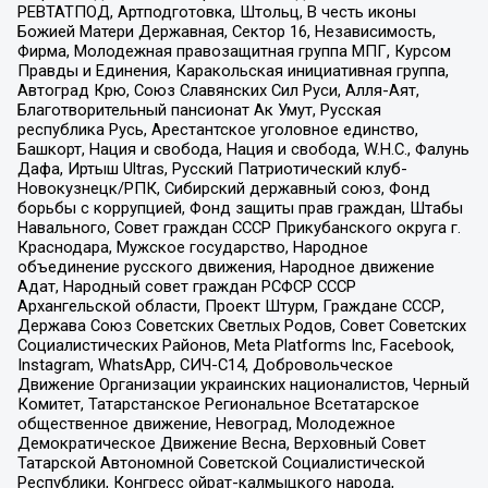
РЕВТАТПОД, Артподготовка, Штольц, В честь иконы
Божией Матери Державная, Сектор 16, Независимость,
Фирма, Молодежная правозащитная группа МПГ, Курсом
Правды и Единения, Каракольская инициативная группа,
Автоград Крю, Союз Славянских Сил Руси, Алля-Аят,
Благотворительный пансионат Ак Умут, Русская
республика Русь, Арестантское уголовное единство,
Башкорт, Нация и свобода, Нация и свобода, W.H.С., Фалунь
Дафа, Иртыш Ultras, Русский Патриотический клуб-
Новокузнецк/РПК, Сибирский державный союз, Фонд
борьбы с коррупцией, Фонд защиты прав граждан, Штабы
Навального, Совет граждан СССР Прикубанского округа г.
Краснодара, Мужское государство, Народное
объединение русского движения, Народное движение
Адат, Народный совет граждан РСФСР СССР
Архангельской области, Проект Штурм, Граждане СССР,
Держава Союз Советских Светлых Родов, Совет Советских
Социалистических Районов, Meta Platforms Inc, Facebook,
Instagram, WhatsApp, СИЧ-С14, Добровольческое
Движение Организации украинских националистов, Черный
Комитет, Татарстанское Региональное Всетатарское
общественное движение, Невоград, Молодежное
Демократическое Движение Весна, Верховный Совет
Татарской Автономной Советской Социалистической
Республики, Конгресс ойрат-калмыцкого народа,