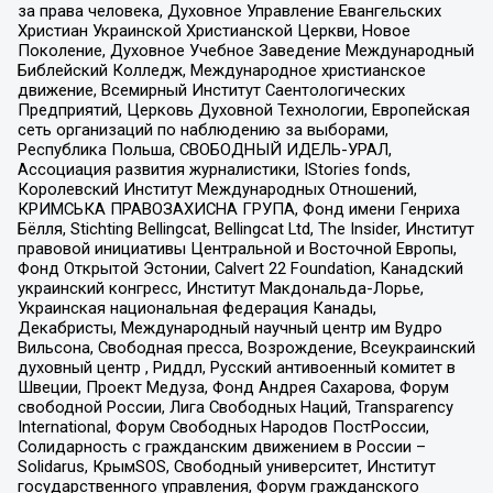
за права человека, Духовное Управление Евангельских
Христиан Украинской Христианской Церкви, Новое
Поколение, Духовное Учебное Заведение Международный
Библейский Колледж, Международное христианское
движение, Всемирный Институт Саентологических
Предприятий, Церковь Духовной Технологии, Европейская
сеть организаций по наблюдению за выборами,
Республика Польша, СВОБОДНЫЙ ИДЕЛЬ-УРАЛ,
Ассоциация развития журналистики, IStories fonds,
Королевский Институт Международных Отношений,
КРИМСЬКА ПРАВОЗАХИСНА ГРУПА, Фонд имени Генриха
Бёлля, Stichting Bellingcat, Bellingcat Ltd, The Insider, Институт
правовой инициативы Центральной и Восточной Европы,
Фонд Открытой Эстонии, Calvert 22 Foundation, Канадский
украинский конгресс, Институт Макдональда-Лорье,
Украинская национальная федерация Канады,
Декабристы, Международный научный центр им Вудро
Вильсона, Свободная пресса, Возрождение, Всеукраинский
духовный центр , Риддл, Русский антивоенный комитет в
Швеции, Проект Медуза, Фонд Андрея Сахарова, Форум
свободной России, Лига Свободных Наций, Transparеncy
International, Форум Свободных Народов ПостРоссии,
Солидарность с гражданским движением в России –
Solidarus, КрымSOS, Свободный университет, Институт
государственного управления, Форум гражданского