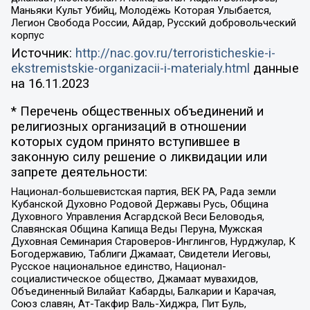
Маньяки Культ Убийц, Молодёжь Которая Улыбается,
Легион Свобода России, Айдар, Русский добровольческий
корпус
Источник:
http://nac.gov.ru/terroristicheskie-i-
ekstremistskie-organizacii-i-materialy.html
данные
на
16.11.2023
* Перечень общественных объединений и
религиозных организаций в отношении
которых судом принято вступившее в
законную силу решение о ликвидации или
запрете деятельности:
Национал-большевистская партия, ВЕК РА, Рада земли
Кубанской Духовно Родовой Державы Русь, Община
Духовного Управления Асгардской Веси Беловодья,
Славянская Община Капища Веды Перуна, Мужская
Духовная Семинария Староверов-Инглингов, Нурджулар, К
Богодержавию, Таблиги Джамаат, Свидетели Иеговы,
Русское национальное единство, Национал-
социалистическое общество, Джамаат мувахидов,
Объединенный Вилайат Кабарды, Балкарии и Карачая,
Союз славян, Ат-Такфир Валь-Хиджра, Пит Буль,