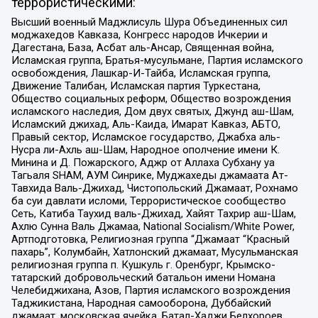
террористическими:
Высший военный Маджлисуль Шура Объединенных сил
моджахедов Кавказа, Конгресс народов Ичкерии и
Дагестана, База, Асбат аль-Ансар, Священная война,
Исламская группа, Братья-мусульмане, Партия исламского
освобождения, Лашкар-И-Тайба, Исламская группа,
Движение Талибан, Исламская партия Туркестана,
Общество социальных реформ, Общество возрождения
исламского наследия, Дом двух святых, Джунд аш-Шам,
Исламский джихад, Аль-Каида, Имарат Кавказ, АБТО,
Правый сектор, Исламское государство, Джабха аль-
Нусра ли-Ахль аш-Шам, Народное ополчение имени К.
Минина и Д. Пожарского, Аджр от Аллаха Субхану уа
Тагьаля SHAM, АУМ Синрике, Муджахеды джамаата Ат-
Тавхида Валь-Джихад, Чистопольский Джамаат, Рохнамо
ба суи давлати исломи, Террористическое сообщество
Сеть, Катиба Таухид валь-Джихад, Хайят Тахрир аш-Шам,
Ахлю Сунна Валь Джамаа, National Socialism/White Power,
Артподготовка, Религиозная группа “Джамаат “Красный
пахарь”, Колумбайн, Хатлонский джамаат, Мусульманская
религиозная группа п. Кушкуль г. Оренбург, Крымско-
татарский добровольческий батальон имени Номана
Челебиджихана, Азов, Партия исламского возрождения
Таджикистана, Народная самооборона, Дуббайский
джамаат, московская ячейка, Батал-Хаджи Белхороев,