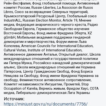
Рейн-Вестфалия, Фонд глобальной помощи, Антивоенный
комитет России, Russie-Libertes, La Asocicion de Rusos
Libres, Союз за возвращение Северных территорий,
Крымскотатарский Ресурсный Центр, Глобальный союз
IndustriALL, Russian Election Monitor, Article 19, Мнение
медиа, Федерация анархического черного креста, Радио
Свободная Европа, Германское общество изучения
Восточной Европы, Фонд имени Фридриха Эберта, XZ
gGmbH, Мобильная академия поддержки гендерной
демократии и миротворчества, Форум имени Льва
Копелева, American Councils for International Education,
Cultural Vistas, Institute of International Education,
Антивоенное движение Антальи, Открытый диалог, Школа
международных отношений и государственной политики
им Питера Мунка, Российско-канадский демократический
альянс, Школа международных отношений им Нормана
Патерсона, Центр Гражданских Свобод, Фонд Бориса
Немцова за Свободу, Фонд имени Фридриха Науманна за
свободу, Феминистское антивоенное сопротивление,
Комитет независимости Ингушетии, Прометей, Stop
Occupation of Karelia, Вернись живым, Фридом Хаус, СОТА
медиа, Либерально-демократическая Лига Украины
Источник:
https://minjust.gov.ru/ru/documents/7756/