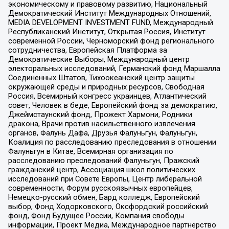
экономическому и правовому развитию, Национальный
Демократический Институт Международных Отношений,
MEDIA DEVELOPMENT INVESTMENT FUND, Международный
Республиканский Институт, Открытая Россия, Институт
современной России, Черноморский фонд регионального
сотрудничества, Европейская Платформа за
Демократические Выборы, Международный центр
электоральных исследований, Германский фонд Маршалла
Соединенных Штатов, Тихоокеанский центр защиты
окружающей среды и природных ресурсов, Свободная
Россия, Всемирный конгресс украинцев, Атлантический
совет, Человек в беде, Европейский фонд за демократию,
Джеймстаунский фонд, Прожект Хармони, Родники
дракона, Врачи против насильственного извлечения
органов, Фалунь Дафа, Друзья Фалуньгун, Фалуньгун,
Коалиция по расследованию преследования в отношении
Фалуньгун в Китае, Всемирная организация по
расследованию преследований Фалуньгун, Пражский
гражданский центр, Ассоциация школ политических
исследований при Совете Европы, Центр либеральной
современности, Форум русскоязычных европейцев,
Немецко-русский обмен, Бард колледж, Европейский
выбор, Фонд Ходорковского, Оксфордский российский
фонд, Фонд Будущее России, Компания свободы
информации, Проект Медиа, Международное партнерство