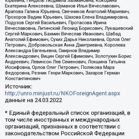
Юрьевна, Гендель Людмила Залмановна, Кокорина
Екатерина Алексеевна, Шуманов Илья Вячеславович,
Арапова Галина Юрьевна, Свечников Анатолий Мариевич,
Прохоров Вадим Юрьевич, Шахова Елена Владимировна,
Подузов Сергей Васильевич, Протасова Ирина
Вячеславовна, Литинский Леонид Борисович, Лукашевский
Сергей Маркович, Бахмин Вячеслав Иванович, Шабад
Анатолий Ефимович, Сухих Дарья Николаевна, Орлов Олег
Петрович, Добровольская Анна Дмитриевна, Королева
Александра Евгеньевна, Смирнов Владимир
Александрович, Вицин Сергей Ефимович, Золотухин Борис
Андреевич, Левинсон Лев Семенович, Локшина Татьяна
Иосифовна, Орлов Олег Петрович, Полякова Мара
Федоровна, Резник Генри Маркович, Захаров Герман
Константинович
Источник:
http://unro.minjust.ru/NKOForeignAgent.aspx
данные на
24.03.2022
* Единый федеральный список организаций, в
том числе иностранных и международных
организаций, признанных в соответствии с
законодательством Российской Федерации