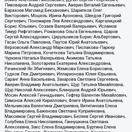
Пивоваров Андрей Сергеевич, Аверин Виталий Евгеньевич,
Барахоев Магомед Бекханович, Шарипков Олег
Викторович, Мошель Ирина Ароновна, Шведов Григорий
Сергеевич, Пономарев Лев Александрович, Каргалицкий
Борис Юльевич, Созаев Валерий Валерьевич, Исламов
Тимур Рифгатович, Романова Ольга Евгеньевна, Щаров
Сергей Алексадрович, Цирульников Борис Альбертович,
Гасан Ольга Павловна, Паутов Юрий Анатольевич,
Верховский Александр Маркович, Пислакова-Паркер
Марина Петровна, Кочеткова Татьяна Владимировна,
Чуркина Наталья Валерьевна, Акимова Татьяна
Николаевна, Золотарева Екатерина Александровна,
Рачинский Ян Збигневич, Жемкова Елена Борисовна,
Гудков Лев Дмитриевич, Илларионова Юлия Юрьевна,
Саранг Анна Васильевна, Захарова Светлана Сергеевна,
Аверин Владимир Анатольевич, Щур Татьяна Михайловна,
Щур Николай Алексеевич, Блинушов Андрей Юрьевич,
Мосин Алексей Геннадьевич, Гефтер Валентин Михайлович,
Симонов Алексей Кириллович, Флиге Ирина Анатольевна,
Мельникова Валентина Дмитриевна, Вититинова Елена
Владимировна, Баженова Светлана Куприяновна,
Максимов Сергей Владимирович, Беляев Сергей Иванович,
Голубева Елена Николаевна, Ганнушкина Светлана
Алексеевна, Закс Елена Владимировна, Буртина Елена