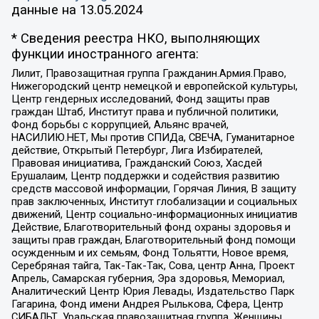
данные на
13.05.2024
* Сведения реестра НКО, выполняющих
функции иностранного агента:
Лилит, Правозащитная группа Гражданин.Армия.Право,
Нижегородский центр немецкой и европейской культуры,
Центр гендерных исследований, Фонд защиты прав
граждан Штаб, Институт права и публичной политики,
Фонд борьбы с коррупцией, Альянс врачей,
НАСИЛИЮ.НЕТ, Мы против СПИДа, СВЕЧА, Гуманитарное
действие, Открытый Петербург, Лига Избирателей,
Правовая инициатива, Гражданский Союз, Хасдей
Ерушалаим, Центр поддержки и содействия развитию
средств массовой информации, Горячая Линия, В защиту
прав заключенных, Институт глобализации и социальных
движений, Центр социально-информационных инициатив
Действие, Благотворительный фонд охраны здоровья и
защиты прав граждан, Благотворительный фонд помощи
осужденным и их семьям, Фонд Тольятти, Новое время,
Серебряная тайга, Так-Так-Так, Сова, центр Анна, Проект
Апрель, Самарская губерния, Эра здоровья, Мемориал,
Аналитический Центр Юрия Левады, Издательство Парк
Гагарина, Фонд имени Андрея Рылькова, Сфера, Центр
СИБАЛЬТ, Уральская правозащитная группа, Женщины