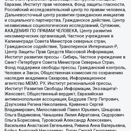
Евразии, Институт прав человека, Фонд защиты гласности,
Российский исследовательский центр по правам человека,
Дальневосточный центр развития гражданских инициатив
и социального партнерства, Гражданское действие, Центр
независимых социологических исследований, Сутяжник,
АКАДЕМИЯ ПО ПРАВАМ ЧЕЛОВЕКА, Центр развития
некоммерческих организаций, Частное учреждение в
Калининграде Совета Министров северных стран,
Гражданское содействие, Трансперенси Интернешнл-Р,
Центр Защиты Прав Средств Массовой Информации,
Институт развития прессы - Сибирь, Частное учреждение в
Санкт-Петербурге Совета Министров Северных Стран,
Фонд поддержки свободы прессы, Гражданский контроль,
Человек и Закон, Общественная комиссия по сохранению
наследия академика Сахарова, Информационное
агентство МЕМО. РУ, Институт региональной прессы,
Институт Развития Свободы Информации, Экозащита!-
Женсовет, Общественный вердикт, Евразийская
антимонопольная ассоциация, Бедушев Петр Петрович,
Дзугкоева Регина Николаевна, Кривенко Сергей
Владимирович, Милославский Павел Юрьевич, Шнырова
Ольга Вадимовна, Чанышева Лилия Айратовна, Сидорович
Ольга Борисовна, Туровский Александр Алексеевич,
Васильева Анастасия Евгеньевна, Ривина Анна Валерьевна,
Бойко Анатолий Николаевич, Дугин Сергей Георгиевич,