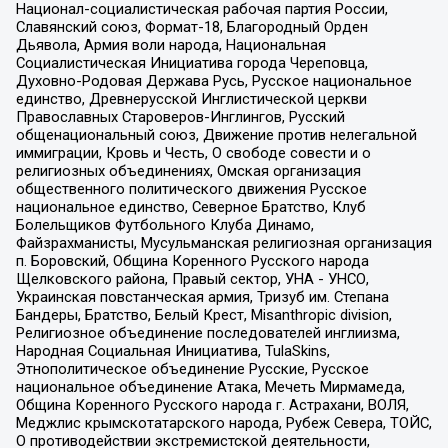
Национал-социалистическая рабочая партия России,
Славянский союз, Формат-18, Благородный Орден
Дьявола, Армия воли народа, Национальная
Социалистическая Инициатива города Череповца,
Духовно-Родовая Держава Русь, Русское национальное
единство, Древнерусской Инглистической церкви
Православных Староверов-Инглингов, Русский
общенациональный союз, Движение против нелегальной
иммиграции, Кровь и Честь, О свободе совести и о
религиозных объединениях, Омская организация
общественного политического движения Русское
национальное единство, Северное Братство, Клуб
Болельщиков Футбольного Клуба Динамо,
Файзрахманисты, Мусульманская религиозная организация
п. Боровский, Община Коренного Русского народа
Щелковского района, Правый сектор, УНА - УНСО,
Украинская повстанческая армия, Тризуб им. Степана
Бандеры, Братство, Белый Крест, Misanthropic division,
Религиозное объединение последователей инглиизма,
Народная Социальная Инициатива, TulaSkins,
Этнополитическое объединение Русские, Русское
национальное объединение Атака, Мечеть Мирмамеда,
Община Коренного Русского народа г. Астрахани, ВОЛЯ,
Меджлис крымскотатарского народа, Рубеж Севера, ТОЙС,
О противодействии экстремистской деятельности,