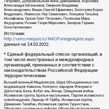
Петрович, Добровольская Анна Дмитриевна, Королева
Александра Евгеньевна, Смирнов Владимир
Александрович, Вицин Сергей Ефимович, Золотухин Борис
Андреевич, Левинсон Лев Семенович, Локшина Татьяна
Иосифовна, Орлов Олег Петрович, Полякова Мара
Федоровна, Резник Генри Маркович, Захаров Герман
Константинович
Источник:
http://unro.minjust.ru/NKOForeignAgent.aspx
данные на
24.03.2022
* Единый федеральный список организаций, в
том числе иностранных и международных
организаций, признанных в соответствии с
законодательством Российской Федерации
террористическими:
Высший военный Маджлисуль Шура Объединенных сил
моджахедов Кавказа, Конгресс народов Ичкерии и
Дагестана, База, Асбат аль-Ансар, Священная война,
Исламская группа, Братья-мусульмане, Партия исламского
освобождения, Лашкар-И-Тайба, Исламская группа,
Движение Талибан, Исламская партия Туркестана,
Общество социальных реформ, Общество возрождения