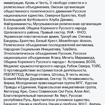
иммиграции, Кровь и Честь, О свободе совести и о
религиозных объединениях, Омская организация
общественного политического движения Русское
национальное единство, Северное Братство, Клуб
Болельщиков Футбольного Клуба Динамо,
Файзрахманисты, Мусульманская религиозная организация
п. Боровский, Община Коренного Русского народа
Щелковского района, Правый сектор, УНА - УНСО,
Украинская повстанческая армия, Тризуб им. Степана
Бандеры, Братство, Белый Крест, Misanthropic division,
Религиозное объединение последователей инглиизма,
Народная Социальная Инициатива, TulaSkins,
Этнополитическое объединение Русские, Русское
национальное объединение Атака, Мечеть Мирмамеда,
Община Коренного Русского народа г. Астрахани, ВОЛЯ,
Меджлис крымскотатарского народа, Рубеж Севера, ТОЙС,
О противодействии экстремистской деятельности,
РЕВТАТПОД, Артподготовка, Штольц, В честь иконы
Божией Матери Державная, Сектор 16, Независимость,
Фирма, Молодежная правозащитная группа МПГ, Курсом
Правды и Единения, Каракольская инициативная группа,
Автоград Крю, Союз Славянских Сил Руси, Алля-Аят,
Благотворительный пансионат Ак Умут, Русская
республика Русь, Арестантское уголовное единство,
Башкорт, Нация и свобода, Нация и свобода, W.H.С., Фалунь