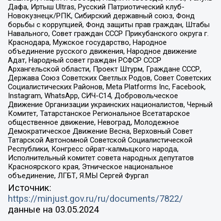
Дафа, Иртыш Ultras, Русский Патриотический клуб-
Новокузнецк/РПК, Сибирский державный союз, Фонд
борьбы с коррупцией, Фонд защиты прав граждан, Штабы
Навального, Совет граждан СССР Прикубанского округа г.
Краснодара, Мужское государство, Народное
объединение русского движения, Народное движение
Адат, Народный совет граждан РСФСР СССР
Архангельской области, Проект Штурм, Граждане СССР,
Держава Союз Советских Светлых Родов, Совет Советских
Социалистических Районов, Meta Platforms Inc, Facebook,
Instagram, WhatsApp, СИЧ-С14, Добровольческое
Движение Организации украинских националистов, Черный
Комитет, Татарстанское Региональное Всетатарское
общественное движение, Невоград, Молодежное
Демократическое Движение Весна, Верховный Совет
Татарской Автономной Советской Социалистической
Республики, Конгресс ойрат-калмыцкого народа,
Исполнительный комитет совета народных депутатов
Красноярского края, Этническое национальное
объединение, ЛГБТ, Я.МЫ Сергей Фургал
Источник:
https://minjust.gov.ru/ru/documents/7822/
данные на
03.05.2024