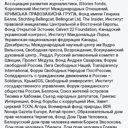
Ассоциация развития журналистики, IStories fonds,
Королевский Институт Международных Отношений,
КРИМСЬКА ПРАВОЗАХИСНА ГРУПА, Фонд имени Генриха
Бёлля, Stichting Bellingcat, Bellingcat Ltd, The Insider, Институт
правовой инициативы Центральной и Восточной Европы,
Фонд Открытой Эстонии, Calvert 22 Foundation, Канадский
украинский конгресс, Институт Макдональда-Лорье,
Украинская национальная федерация Канады,
Декабристы, Международный научный центр им Вудро
Вильсона, Свободная пресса, Возрождение, Всеукраинский
духовный центр , Риддл, Русский антивоенный комитет в
Швеции, Проект Медуза, Фонд Андрея Сахарова, Форум
свободной России, Лига Свободных Наций, Transparеncy
International, Форум Свободных Народов ПостРоссии,
Солидарность с гражданским движением в России –
Solidarus, КрымSOS, Свободный университет, Институт
государственного управления, Форум гражданского
общества Россия, Беллона, Союз жителей островов
Тисима и Хабомаи, Съезд народных депутатов, Гринпис
Интернешнл, Фонд борьбы с коррупцией Инк, Завет
церквей TCCN, Агора, Всемирный фонд природы, BDR
Novaja Gazeta-Europe, Алтай проект, Образовательный дом
прав человека Чернигов, Фонд Дом Прав Человека,
Белорусский дом прав человека имени Бориса Звозскова,
Дом прав человека Тбилиси, Дом прав человека Ереван,