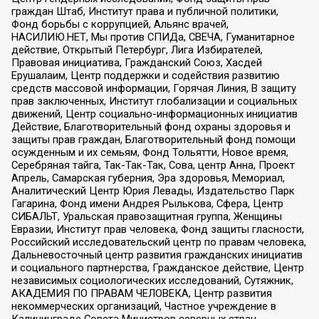
граждан Штаб, Институт права и публичной политики,
Фонд борьбы с коррупцией, Альянс врачей,
НАСИЛИЮ.НЕТ, Мы против СПИДа, СВЕЧА, Гуманитарное
действие, Открытый Петербург, Лига Избирателей,
Правовая инициатива, Гражданский Союз, Хасдей
Ерушалаим, Центр поддержки и содействия развитию
средств массовой информации, Горячая Линия, В защиту
прав заключенных, Институт глобализации и социальных
движений, Центр социально-информационных инициатив
Действие, Благотворительный фонд охраны здоровья и
защиты прав граждан, Благотворительный фонд помощи
осужденным и их семьям, Фонд Тольятти, Новое время,
Серебряная тайга, Так-Так-Так, Сова, центр Анна, Проект
Апрель, Самарская губерния, Эра здоровья, Мемориал,
Аналитический Центр Юрия Левады, Издательство Парк
Гагарина, Фонд имени Андрея Рылькова, Сфера, Центр
СИБАЛЬТ, Уральская правозащитная группа, Женщины
Евразии, Институт прав человека, Фонд защиты гласности,
Российский исследовательский центр по правам человека,
Дальневосточный центр развития гражданских инициатив
и социального партнерства, Гражданское действие, Центр
независимых социологических исследований, Сутяжник,
АКАДЕМИЯ ПО ПРАВАМ ЧЕЛОВЕКА, Центр развития
некоммерческих организаций, Частное учреждение в