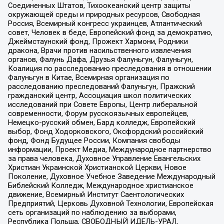
Соединенных Штатов, Тихоокеанский центр защиты
окружающей среды и природных ресурсов, Свободная
Россия, Всемирный конгресс украинцев, Атлантический
совет, Человек в беде, Европейский фонд за демократию,
Джеймстаунский фонд, Прожект Хармони, Родники
дракона, Врачи против насильственного извлечения
органов, Фалунь Дафа, Друзья Фалуньгун, Фалуньгун,
Коалиция по расследованию преследования в отношении
Фалуньгун в Китае, Всемирная организация по
расследованию преследований Фалуньгун, Пражский
гражданский центр, Ассоциация школ политических
исследований при Совете Европы, Центр либеральной
современности, Форум русскоязычных европейцев,
Немецко-русский обмен, Бард колледж, Европейский
выбор, Фонд Ходорковского, Оксфордский российский
фонд, Фонд Будущее России, Компания свободы
информации, Проект Медиа, Международное партнерство
за права человека, Духовное Управление Евангельских
Христиан Украинской Христианской Церкви, Новое
Поколение, Духовное Учебное Заведение Международный
Библейский Колледж, Международное христианское
движение, Всемирный Институт Саентологических
Предприятий, Церковь Духовной Технологии, Европейская
сеть организаций по наблюдению за выборами,
Республика Польша, СВОБОДНЫЙ ИДЕЛЬ-УРАЛ,