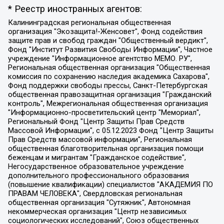
* Реестр иностранных агентов:
Калининградская региональная общественная организация "Экозащита!-Женсовет", Фонд содействия защите прав и свобод граждан "Общественный вердикт", Фонд "Институт Развития Свободы Информации", Частное учреждение "Информационное агентство МЕМО. РУ", Региональная общественная организация "Общественная комиссия по сохранению наследия академика Сахарова", Фонд поддержки свободы прессы, Санкт-Петербургская общественная правозащитная организация "Гражданский контроль", Межрегиональная общественная организация "Информационно-просветительский центр "Мемориал", Региональный Фонд "Центр Защиты Прав Средств Массовой Информации", с 05.12.2023 Фонд "Центр Защиты Прав Средств массовой информации", Региональная общественная благотворительная организация помощи беженцам и мигрантам "Гражданское содействие", Негосударственное образовательное учреждение дополнительного профессионального образования (повышение квалификации) специалистов "АКАДЕМИЯ ПО ПРАВАМ ЧЕЛОВЕКА", Свердловская региональная общественная организация "Сутяжник", Автономная некоммерческая организация "Центр независимых социологических исследований", Союз общественных объединений "Российский исследовательский центр по правам человека", Региональное общественное учреждение научно-информационный центр "МЕМОРИАЛ", Некоммерческая организация "Фонд защиты гласности", Автономная некоммерческая организация "Институт прав человека", Городская общественная организация "Екатеринбургское общество "МЕМОРИАЛ", Городская общественная организация "Рязанское историко-просветительское и правозащитное общество "Мемориал" (Рязанский Мемориал), Челябинский региональный орган общественной самодеятельности – женское общественное объединение "Женщины Евразии", Челябинский региональный орган общественной самодеятельности "Уральская правозащитная группа", Фонд содействия защите здоровья и социальной справедливости имени Андрея Рылькова, Автономная Некоммерческая Организация "Аналитический Центр Юрия Левады", Автономная некоммерческая организация социальной поддержки населения "Проект Апрель", Региональная общественная организация помощи женщинам и детям, находящимся в кризисной ситуации "Информационно-методический центр "Анна", Фонд содействия развитию массовых коммуникаций и правовому просвещению "Так-так-Так", Фонд содействия устойчивому развитию "Серебряная тайга", Свердловский региональный общественный фонд социальных проектов "Новое время", "Idel.Реалии", Кавказ.Реалии, Крым.Реалии, Телеканал Настоящее Время, Татаро-башкирская служба Радио Свобода (Azatliq Radiosi), Радио Свободная Европа/Радио Свобода (PCE/PC), "Сибирь.Реалии", "Фактограф", Благотворительный фонд помощи осужденным и их семьям, Автономная некоммерческая организация "Институт глобализации и социальных движений", Фонд "В защиту прав заключенных", Частное учреждение "Центр поддержки и содействия развитию средств массовой информации", Пензенский региональный общественный благотворительный фонд "Гражданский союз", "Север.Реалии", Некоммерческая организация Фонд "Правовая инициатива", Общество с ограниченной ответственностью "Радио Свободная Европа/Радио Свобода", Чешское информационное агентство "MEDIUM-ORIENT", Красноярская региональная общественная организация "Мы против СПИДа", Камалягин Денис Николаевич, Маркелов Сергей Евгеньевич, Пономарев Лев Александрович, Савицкая Людмила Алексеевна, Автономная некоммерческая организация "Центр по работе с проблемой насилия "НАСИЛИЮ.НЕТ", Межрегиональный профессиональный союз работников здравоохранения "Альянс врачей", Юридическое лицо, зарегистрированное в Латвийской Республике, SIA "Medusa Project" (регистрационный номер 40103797863, дата регистрации 10.06.2014), Некоммерческая организация "Фонд по борьбе с коррупцией", Автономная некоммерческая организация "Институт права и публичной политики", Баданин Роман Сергеевич, Гликин Максим Александрович, Железнова Мария Михайловна, Лукьянова Юлия Сергеевна, Маетная Елизавета Витальевна, Маняхин Петр Борисович, Чуракова Ольга Владимировна, Ярош Юлия Петровна, Юридическое лицо "The Insider SIA", зарегистрированное в Риге, Латвийская Республика (дата регистрации 26.06.2015), являющееся администратором доменного имени интернет-издания "The Insider SIA", https://theins.ru, Постернак Алексей Евгеньевич, Рубин Михаил Аркадьевич, Анин Роман Александрович, Юридическое лицо Istories fonds, зарегистрированное в Латвийской Республике (регистрационный номер 50008295751, дата регистрации 24.02.2020), Великовский Дмитрий Александрович, Долинина Ирина Николаевна, Мароховская Алеся Алексеевна, Шлейнов Роман Юрьевич, Шмагун Олеся Валентиновна, Общество с ограниченной ответственностью "Альтаир 2021", Общество с ограниченной ответственностью "Вега 2021", Общество с ограниченной ответственностью "Главный редактор 2021", Общество с ограниченной ответственностью "Ромашки монолит", Важенков Артем Валерьевич, Ивановская областная общественная организация "Центр гендерных исследований", Гурман Юрий Альбертович, Медиапроект "ОВД-Инфо", Егоров Владимир Владимирович, Жилинский Владимир Александрович, Общество с ограниченной ответственностью "ЗП", Иванова София Юрьевна, Карезина Инна Павловна, Кильтау Екатерина Викторовна, Петров Алексей Викторович, Пискунов Сергей Евгеньевич, Смирнов Сергей Сергеевич, Тихонов Михаил Сергеевич, Общество с ограниченной ответственностью "ЖУРНАЛИСТ-ИНОСТРАННЫЙ АГЕНТ", Арапова Галина Юрьевна, Вольтская Татьяна Анатольевна, Американская компания "Mason G.E.S. Anonymous Foundation" (США), являющаяся владельцем интернет-издания https://mnews.world/, Компания "Stichting Bellingcat", зарегистрированная в Нидерландах (дата регистрации 11.07.2018), Захаров Андрей Вячеславович, Клепиковская Екатерина Дмитриевна, Общество с ограниченной ответственностью "МЕМО", Перл Роман Александрович, Симонов Евгений Алексеевич, Соловьева Елена Анатольевна, Сотников Даниил Владимирович, Сурначева Елизавета Дмитриевна, Автономная некоммерческая организация по защите прав человека и информированию населения "Якутия – Наше Мнение", Общество с ограниченной ответственностью "Москоу диджитал медиа", с 26.01.2023 Общество с ограниченной ответственностью "Чайка Белые сады", Ветошкина Валерия Валерьевна, Заговора Максим Александрович, Межрегиональное общественное движение "Российская ЛГБТ - сеть", Оленичев Максим Владимирович, Павлов Иван Юрьевич, Скворцова Елена Сергеевна, Общество с ограниченной ответственностью "Как бы инагент", Кочетков Игорь Викторович, Общество с ограниченной ответственностью "Честные выборы", Еланчик Олег Александрович, Общество с ограниченной ответственностью "Нобелевский призыв", Гималова Регина Эмилевна, Григорьев Андрей Валерьевич, Григорьева Алина Александровна, Ассоциация по содействию защите прав призывников, альтернативнослужащих и военнослужащих "Правозащитная группа "Гражданин.Армия.Право", Хисамова Регина Фаритовна, Автономная некоммерческая организация по реализации социально-правовых программ "Лилит", Дальневосточное общественное движение "Маяк", Санкт-Петербургская ЛГБТ-инициативная группа "Выход", Инициативная группа ЛГБТ+ "Реверс", Алексеев Андрей Викторович, Бекбулатова Таисия Львовна, Беляев Иван Михайлович, Владыкина Елена Сергеевна, Гельман Марат Александрович, Никульшина Вероника Юрьевна, Толоконникова Надежда Андреевна, Шендерович Виктор Анатольевич, Общество с ограниченной ответственностью "Данное сообщение", Общество с ограниченной ответственностью Издательский дом "Новая глава", Айнбиндер Александра Александровна, Московский комьюнити-центр для ЛГБТ+инициатив, Благотворительный фонд развития филантропии, Deutsche Welle (Германия, Kurt-Schumacher-Strasse 3, 53113 Bonn), Борзунова Мария Михайловна, Воробьев Виктор Викторович, Голубева Анна Львовна, Константинова Алла Михайловна, Малкова Ирина Владимировна, Мурадов Мурад Абдулгалимович, Осетинская Елизавета Николаевна, Понасенков Евгений Николаевич, Ганапольский Матвей Юрьевич, Киселев Евгений Алексеевич, Борухович Ирина Григорьевна, Дремин Иван Тимофеевич, Дубровский Дмитрий Викторович, Красноярская региональная общественная организация поддержки и развития альтернативных образовательных технологий и межкультурных коммуникаций "ИНТЕРРА", Маяковская Екатерина Алексеевна, Фейгин Марк Захарович, Филимонов Андрей Викторович, Дзугкоева Регина Николаевна, Доброхотов Роман Александрович, Дудь Юрий Александрович, Елкин Сергей Владимирович, Кругликов Кирилл Игоревич, Сабунаева Мария Леонидовна, Семенов Алексей Владимирович, Шаинян Карен Багратович, Шульман Екатерина Михайловна, Асафьев Артур Валерьевич, Вахштайн Виктор Семенович, Венедиктов Алексей Алексеевич, Лушникова Екатерина Евгеньевна, Волков Леонид Михайлович, Невзоров Александр Глебович, Пархоменко Сергей Борисович, Сироткин Ярослав Николаевич, Кара-Мурза Владимир Владимирович, Баранова Наталья Владимировна, Гозман Леонид Яковлевич, Кагарлицкий Борис Юльевич, Климарев Михаил Валерьевич, Милов Владимир Станиславович, Автономная некоммерческая организация Краснодарский центр современного искусства "Типография", Моргенштерн Алишер Тагирович, Соболь Любовь Эдуардовна, Общество с ограниченной ответственностью "ЛИЗА НОРМ", Каспаров Гарри Кимович, Ходорковский Михаил Борисович, Общество с ограниченной ответственностью "Апрельские тезисы", Данилович Ирина Брониславовна, Кашин Олег Владимирович, Петров Николай Владимирович, Пивоваров Алексей Владимирович, Соколов Михаил Владимирович, Цветкова Юлия Владимировна, Чичваркин Евгений Александрович, Комитет против пыток/Команда против пыток, Общество с ограниченной ответственностью "Первый научный", Общество с ограниченной ответственностью "Вертолет и ко", Белоцерковская Вероника Борисовна, Кац Максим Евгеньевич, Лазарева Татьяна Юрьевна, Шаведдинов Руслан Табризович, Яшин Илья Валерьевич, Общество с ограниченной ответственностью "Иноагент ААВ", Алешковский Дмитрий Петрович, Альбац Евгения Марковна, Быков Дмитрий Львович, Галямина Юлия Евгеньевна, Лойко Сергей Леонидович, Мартынов Кирилл Константинович, Медведев Сергей Александрович, Крашенинников Федор Геннадиевич, Гордеева Катерина Вл