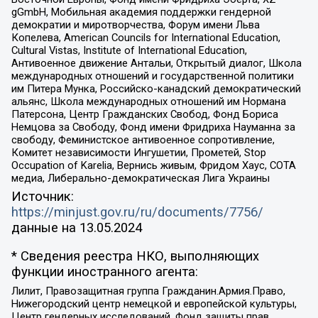
gGmbH, Мобильная академия поддержки гендерной
демократии и миротворчества, Форум имени Льва
Копелева, American Councils for International Education,
Cultural Vistas, Institute of International Education,
Антивоенное движение Антальи, Открытый диалог, Школа
международных отношений и государственной политики
им Питера Мунка, Российско-канадский демократический
альянс, Школа международных отношений им Нормана
Патерсона, Центр Гражданских Свобод, Фонд Бориса
Немцова за Свободу, Фонд имени Фридриха Науманна за
свободу, Феминистское антивоенное сопротивление,
Комитет независимости Ингушетии, Прометей, Stop
Occupation of Karelia, Вернись живым, Фридом Хаус, СОТА
медиа, Либерально-демократическая Лига Украины
Источник:
https://minjust.gov.ru/ru/documents/7756/
данные на
13.05.2024
* Сведения реестра НКО, выполняющих
функции иностранного агента:
Лилит, Правозащитная группа Гражданин.Армия.Право,
Нижегородский центр немецкой и европейской культуры,
Центр гендерных исследований, Фонд защиты прав