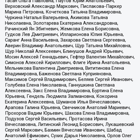
Гасан Ольга Павловна, Паутов Юрий Анатольевич,
Верховский Александр Маркович, Пислакова-Паркер
Марина Петровна, Кочеткова Татьяна Владимировна,
Чуркина Наталья Валерьевна, Акимова Татьяна
Николаевна, Золотарева Екатерина Александровна,
Рачинский Ян Збигневич, Жемкова Елена Борисовна,
Гудков Лев Дмитриевич, Илларионова Юлия Юрьевна,
Саранг Анна Васильевна, Захарова Светлана Сергеевна,
Аверин Владимир Анатольевич, Щур Татьяна Михайловна,
Щур Николай Алексеевич, Блинушов Андрей Юрьевич,
Мосин Алексей Геннадьевич, Гефтер Валентин Михайлович,
Симонов Алексей Кириллович, Флиге Ирина Анатольевна,
Мельникова Валентина Дмитриевна, Вититинова Елена
Владимировна, Баженова Светлана Куприяновна,
Максимов Сергей Владимирович, Беляев Сергей Иванович,
Голубева Елена Николаевна, Ганнушкина Светлана
Алексеевна, Закс Елена Владимировна, Буртина Елена
Юрьевна, Гендель Людмила Залмановна, Кокорина
Екатерина Алексеевна, Шуманов Илья Вячеславович,
Арапова Галина Юрьевна, Свечников Анатолий Мариевич,
Прохоров Вадим Юрьевич, Шахова Елена Владимировна,
Подузов Сергей Васильевич, Протасова Ирина
Вячеславовна, Литинский Леонид Борисович, Лукашевский
Сергей Маркович, Бахмин Вячеслав Иванович, Шабад
Анатолий Ефимович, Сухих Дарья Николаевна, Орлов Олег