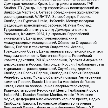
Дом прав человека Крым, Центр дикого лосося, TVR
Studios, ТВ Дождь, Центр европейских исследований им
Вилфрида Мартенса, Сетевое объединение журналистов
расследователей, АЛЛАТРА, За свободную Россию,
Свободная Бурятия, Uralic, UnKremlin, Международная
федерация транспортных рабочих, ИстЧам Финланд,
Гудзоновский институт, Фонд Демократического
Развития, Комитет-2024, Центрально-Европейский
университет, Центр восточноевропейских и
международных исследований, Общество Сторожевой
башни, Библии и трактатов Свидетелей Иеговы,
Гражданский Совет, Центр анализа европейской политики,
Академическая сеть Восточная Европа, Российский
комитет действия, РЭНД корпорейшн, Русская Америка за
демократию в России, Настоящая Россия, Глобальная сеть
журналистов-расследователей, Служба поддержки,
Свободная Россия Берлин, Свободная Россия Северный
Рейн-Вестфалия, Фонд глобальной помощи, Антивоенный
комитет России, Russie-Libertes, La Asocicion de Rusos
Libres, Союз за возвращение Северных территорий,
Крымскотатарский Ресурсный Центр, Глобальный союз
IndustriALL, Russian Election Monitor, Article 19, Мнение
медиа, Федерация анархического черного креста, Радио
Свободная Европа, Германское общество изучения
Восточной Европы, Фонд имени Фридриха Эберта, XZ