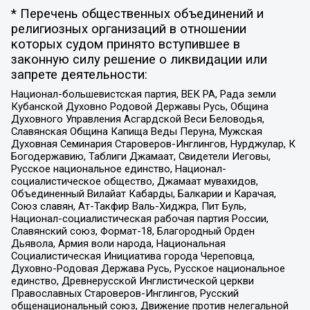
* Перечень общественных объединений и
религиозных организаций в отношении
которых судом принято вступившее в
законную силу решение о ликвидации или
запрете деятельности:
Национал-большевистская партия, ВЕК РА, Рада земли
Кубанской Духовно Родовой Державы Русь, Община
Духовного Управления Асгардской Веси Беловодья,
Славянская Община Капища Веды Перуна, Мужская
Духовная Семинария Староверов-Инглингов, Нурджулар, К
Богодержавию, Таблиги Джамаат, Свидетели Иеговы,
Русское национальное единство, Национал-
социалистическое общество, Джамаат мувахидов,
Объединенный Вилайат Кабарды, Балкарии и Карачая,
Союз славян, Ат-Такфир Валь-Хиджра, Пит Буль,
Национал-социалистическая рабочая партия России,
Славянский союз, Формат-18, Благородный Орден
Дьявола, Армия воли народа, Национальная
Социалистическая Инициатива города Череповца,
Духовно-Родовая Держава Русь, Русское национальное
единство, Древнерусской Инглистической церкви
Православных Староверов-Инглингов, Русский
общенациональный союз, Движение против нелегальной