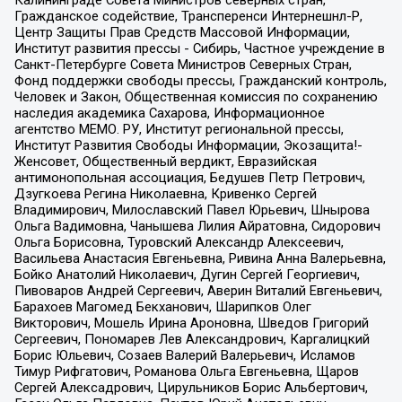
Калининграде Совета Министров северных стран,
Гражданское содействие, Трансперенси Интернешнл-Р,
Центр Защиты Прав Средств Массовой Информации,
Институт развития прессы - Сибирь, Частное учреждение в
Санкт-Петербурге Совета Министров Северных Стран,
Фонд поддержки свободы прессы, Гражданский контроль,
Человек и Закон, Общественная комиссия по сохранению
наследия академика Сахарова, Информационное
агентство МЕМО. РУ, Институт региональной прессы,
Институт Развития Свободы Информации, Экозащита!-
Женсовет, Общественный вердикт, Евразийская
антимонопольная ассоциация, Бедушев Петр Петрович,
Дзугкоева Регина Николаевна, Кривенко Сергей
Владимирович, Милославский Павел Юрьевич, Шнырова
Ольга Вадимовна, Чанышева Лилия Айратовна, Сидорович
Ольга Борисовна, Туровский Александр Алексеевич,
Васильева Анастасия Евгеньевна, Ривина Анна Валерьевна,
Бойко Анатолий Николаевич, Дугин Сергей Георгиевич,
Пивоваров Андрей Сергеевич, Аверин Виталий Евгеньевич,
Барахоев Магомед Бекханович, Шарипков Олег
Викторович, Мошель Ирина Ароновна, Шведов Григорий
Сергеевич, Пономарев Лев Александрович, Каргалицкий
Борис Юльевич, Созаев Валерий Валерьевич, Исламов
Тимур Рифгатович, Романова Ольга Евгеньевна, Щаров
Сергей Алексадрович, Цирульников Борис Альбертович,