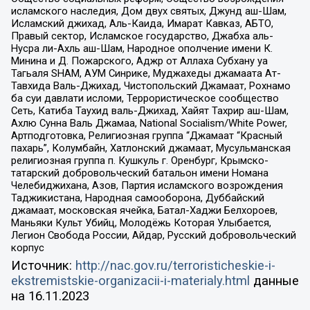
исламского наследия, Дом двух святых, Джунд аш-Шам,
Исламский джихад, Аль-Каида, Имарат Кавказ, АБТО,
Правый сектор, Исламское государство, Джабха аль-
Нусра ли-Ахль аш-Шам, Народное ополчение имени К.
Минина и Д. Пожарского, Аджр от Аллаха Субхану уа
Тагьаля SHAM, АУМ Синрике, Муджахеды джамаата Ат-
Тавхида Валь-Джихад, Чистопольский Джамаат, Рохнамо
ба суи давлати исломи, Террористическое сообщество
Сеть, Катиба Таухид валь-Джихад, Хайят Тахрир аш-Шам,
Ахлю Сунна Валь Джамаа, National Socialism/White Power,
Артподготовка, Религиозная группа “Джамаат “Красный
пахарь”, Колумбайн, Хатлонский джамаат, Мусульманская
религиозная группа п. Кушкуль г. Оренбург, Крымско-
татарский добровольческий батальон имени Номана
Челебиджихана, Азов, Партия исламского возрождения
Таджикистана, Народная самооборона, Дуббайский
джамаат, московская ячейка, Батал-Хаджи Белхороев,
Маньяки Культ Убийц, Молодёжь Которая Улыбается,
Легион Свобода России, Айдар, Русский добровольческий
корпус
Источник:
http://nac.gov.ru/terroristicheskie-i-
ekstremistskie-organizacii-i-materialy.html
данные
на
16.11.2023